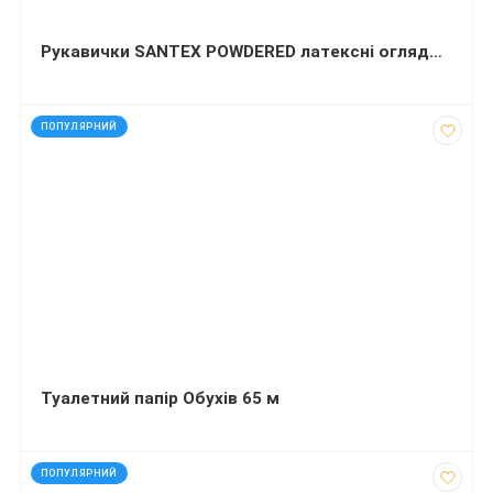
Рукавички SANTEX POWDERED латексні оглядові нестерильні припудрені L 50 пар
код: 50201
ПОПУЛЯРНИЙ
Туалетний папір Обухів 65 м
код: 272669
ПОПУЛЯРНИЙ