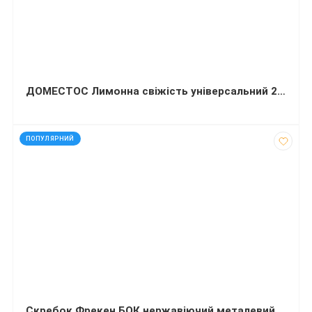
ДОМЕСТОС Лимонна свіжість універсальний 24 год 1 л
код: 16187
ПОПУЛЯРНИЙ
Скребок Фрекен БОК нержавіючий металевий 1 штука