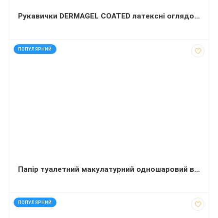
Рукавички DERMAGEL COATED латексні оглядові нестирильні неприпудрені L 50 пар
код: 50189
ПОПУЛЯРНИЙ
Папір туалетний макулатурний одношаровий в рулоні Jumbo 120 м 190х90 мм (упаковка 8 шт.)
код: 92399
ПОПУЛЯРНИЙ