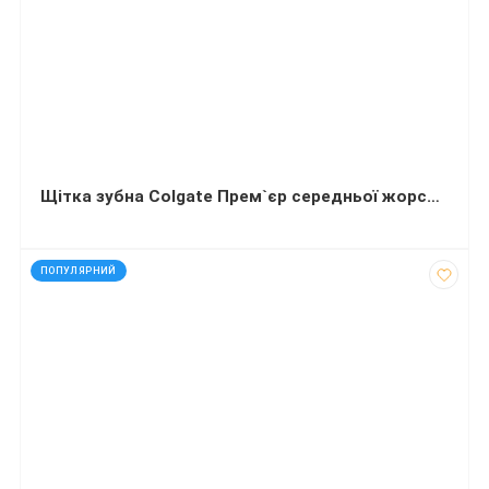
Щітка зубна Colgate Прем`єр середньої жорсткості
код: 927270
ПОПУЛЯРНИЙ