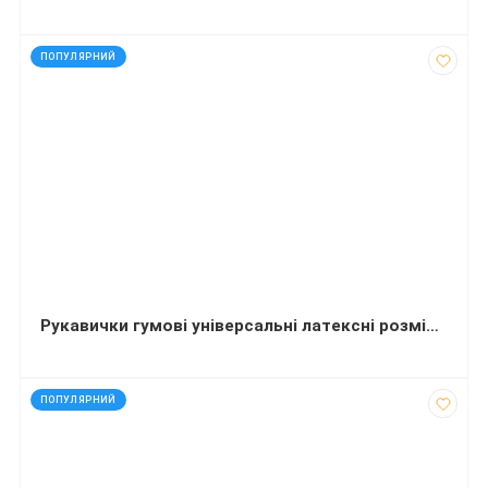
код: 927672
ПОПУЛЯРНИЙ
Рукавички гумові універсальні латексні розмір М
код: 272714
ПОПУЛЯРНИЙ