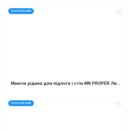
код: 91654
ПОПУЛЯРНИЙ
Миюча рідина для підлоги і стін MR PROPER Лимон 1 літр
код: 16075
ПОПУЛЯРНИЙ