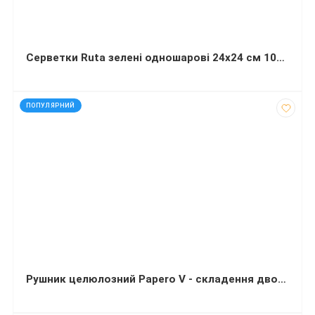
Серветки Ruta зелені одношарові 24х24 см 100 листів
код: 30150
ПОПУЛЯРНИЙ
Рушник целюлозний Papero V - складення двошаровий 210х190 мм 150 листів