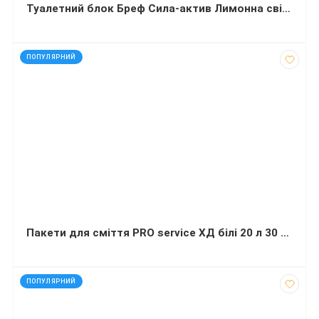
Туалетний блок Бреф Сила-актив Лимонна свіжість шарики 50гх3
код: 272630
ПОПУЛЯРНИЙ
Пакети для сміття PRO service ХД білі 20 л 30 шт 45х50 сантиметрів
код: 4418
ПОПУЛЯРНИЙ