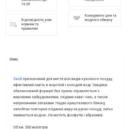
16:00
Конкурентні ціни та
Відповідність усім
жодного обману
нормам та
правилам
Опис
Засіб
призначений для миття всіх видів кухонного посуду,
ефективний навіть в жорсткій і холодній воді. Завдяки
збалансованій формулі без зусиль справляється з
жировими забрудненнями, слідами кави і чаю, а також
неприємними запахами. Надає кришталевого блиску,
запобігає повторне осідання жиру на руках і посуді, легко
змивається водою. Не містить фосфатів і абразивів.
Об'єм: 500 мілілітрів