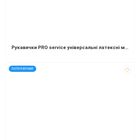
Рукавички PRO service універсальні латексні міцні М (1 пара)
код: 927663
ПОПУЛЯРНИЙ