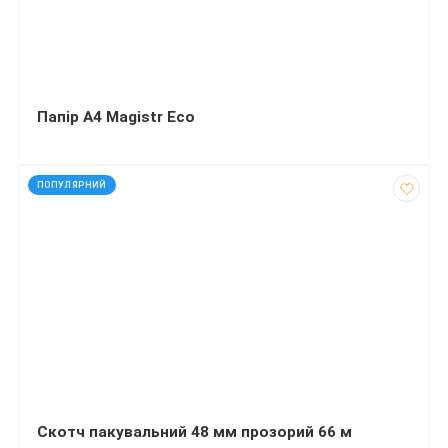
Папір А4 Magistr Eco
код: 928125
ПОПУЛЯРНИЙ
Скотч пакувальний 48 мм прозорий 66 м