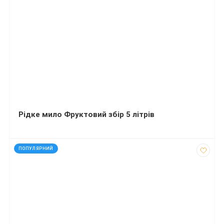
Рідке мило Фруктовий збір 5 літрів
код: 290274
ПОПУЛЯРНИЙ