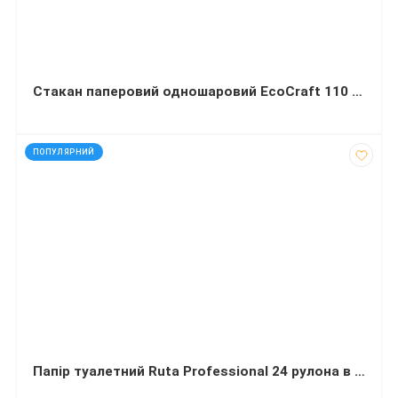
Стакан паперовий одношаровий EcoCraft 110 мл щільність 210г/м2 85 штук
код: 40752
ПОПУЛЯРНИЙ
Папір туалетний Ruta Professional 24 рулона в упаковці