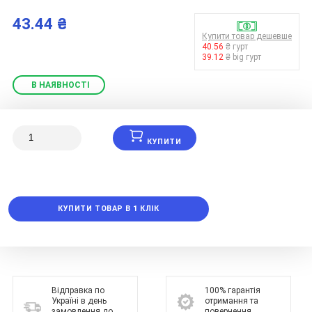
43.44 ₴
Купити товар дешевше
40.56
₴ гурт
39.12
₴ big гурт
В НАЯВНОСТІ
КУПИТИ
КУПИТИ ТОВАР В 1 КЛІК
Відправка по
100% гарантія
Україні в день
отримання та
замовлення до
повернення