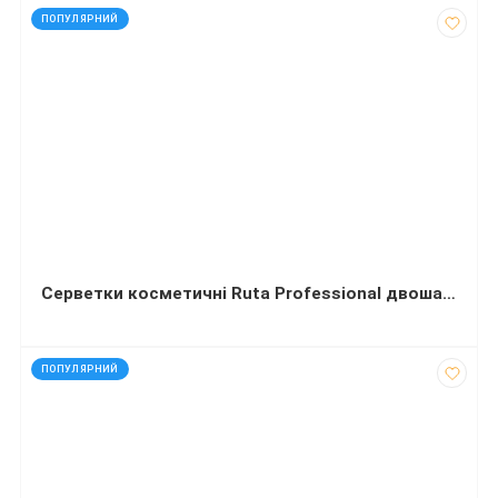
код: 40774
ПОПУЛЯРНИЙ
Серветки косметичні Ruta Professional двошарові No Name білі пенал 100 аркушів
код: 12138
ПОПУЛЯРНИЙ