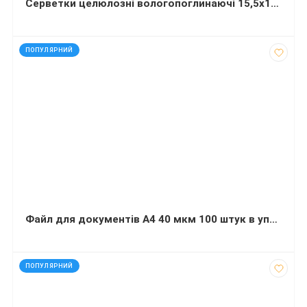
Серветки целюлозні вологопоглинаючі 15,5x15,5 см жовта 5 штук
код: 20752
ПОПУЛЯРНИЙ
Файл для документів А4 40 мкм 100 штук в упаковці BUROMAX
код: 32462
ПОПУЛЯРНИЙ