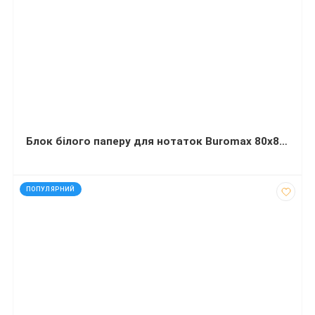
Блок білого паперу для нотаток Buromax 80х80х50 мм не склеєний
код: 32103
ПОПУЛЯРНИЙ