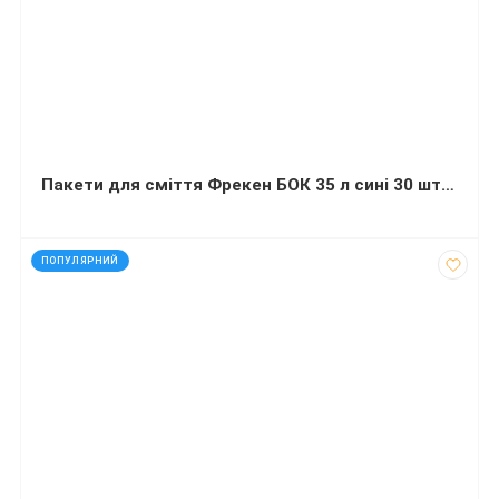
Пакети для сміття Фрекен БОК 35 л сині 30 штук
код: 927265
ПОПУЛЯРНИЙ