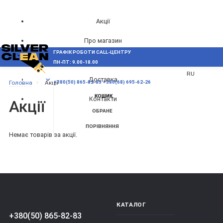
Акції
Про магазин
ГРАФІК РОБОТИ CALL-ЦЕНТРУ
UA
Блог
ПН-ПТ: 9.00-18.00
ВИНИКЛИ ПИТАННЯ,
RU
Доставка
МЕНЮ
Головна
Акції
+380(50) 865-82-83
+380(68) 695-62-26
КОШИК
Контакти
Акції
ОБРАНЕ
ПОРІВНЯННЯ
Немає товарів за акції.
КАТАЛОГ
+380(50) 865-82-83