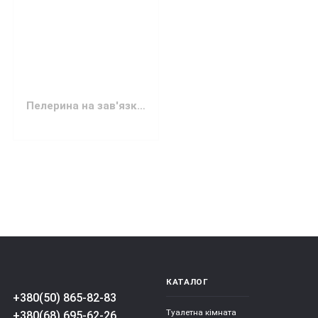
Пелерина на зав'язках для макіяжу або косметології 10 штук
КАТАЛОГ
+380(50) 865-82-83
Туалетна кімната
+380(68) 695-62-26