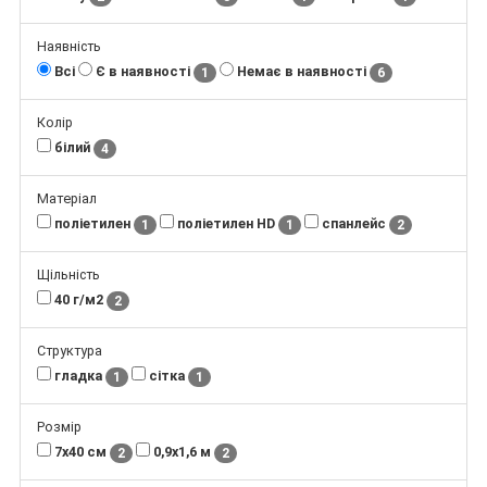
Наявність
Всі
Є в наявності
Немає в наявності
1
6
Колір
білий
4
Матеріал
поліетилен
поліетилен HD
спанлейс
1
1
2
Щільність
40 г/м2
2
Структура
гладка
сітка
1
1
Розмір
7х40 см
0,9х1,6 м
2
2