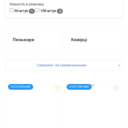
Кількість в упаковці
50 штук
100 штук
1
3
Пеньюари
Комірці
Сортувати: За замовчуванням
код: 936257
код: 300060036
ПОПУЛЯРНИЙ
ПОПУЛЯРНИЙ