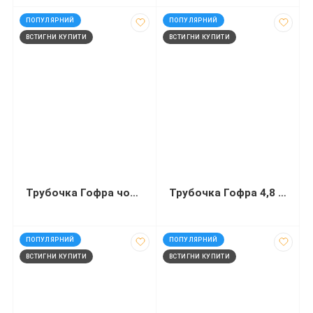
код: 927439
код: 60233
ПОПУЛЯРНИЙ
ПОПУЛЯРНИЙ
ВСТИГНИ КУПИТИ
ВСТИГНИ КУПИТИ
Трубочка Гофра чорна 210 мм 200 штук зі згином в індивідуаль...
Трубочка Гофра 4,8 міліметра в індивідуальній упаковці 22 са...
код: 30694
код: 92259
ПОПУЛЯРНИЙ
ПОПУЛЯРНИЙ
ВСТИГНИ КУПИТИ
ВСТИГНИ КУПИТИ