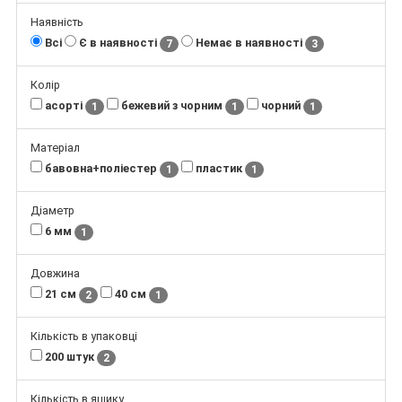
Наявність
Всі
Є в наявності
Немає в наявності
7
3
Колір
асорті
бежевий з чорним
чорний
1
1
1
Матеріал
бавовна+поліестер
пластик
1
1
Діаметр
6 мм
1
Довжина
21 см
40 см
2
1
Кількість в упаковці
200 штук
2
Кількість в ящику