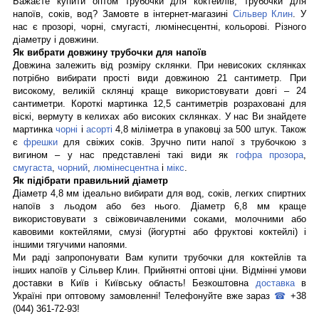
Бажаєте купити оптом трубочки для коктейлів, трубочки для 
напоїв, соків, вод? Замовте в інтернет-магазині 
Сільвер Клин
. У 
нас є прозорі, чорні, смугасті, люмінесцентні, кольорові. Різного 
діаметру і довжини. 
Як вибрати довжину трубочки для напоїв 
Довжина залежить від розміру склянки. При невисоких склянках 
потрібно вибирати прості види довжиною 21 сантиметр. При 
високому, великій склянці краще використовувати довгі – 24 
сантиметри. Короткі мартинка 12,5 сантиметрів розраховані для 
віскі, вермуту в келихах або високих склянках. У нас Ви знайдете 
мартинка 
чорні
 і 
асорті
 4,8 міліметра в упаковці за 500 штук. Також 
є 
фрешки
 для свіжих соків. Зручно пити напої з трубочкою з 
вигином – у нас представлені такі види як 
гофра прозора
, 
смугаста
, 
чорний
, 
люмінесцентна
 і 
мікс
. 
Як підібрати правильний діаметр 
Діаметр 4,8 мм ідеально вибирати для вод, соків, легких спиртних 
напоїв з льодом або без нього. Діаметр 6,8 мм краще 
використовувати з свіжовичавленими соками, молочними або 
кавовими коктейлями, смузі (йогуртні або фруктові коктейлі) і 
іншими тягучими напоями. 
Ми раді запропонувати Вам купити трубочки для коктейлів та 
інших напоїв у Сільвер Клин. Прийнятні оптові ціни. Відмінні умови 
доставки в Київ і Київську область! Безкоштовна 
доставка
 в 
Україні при оптовому замовленні! Телефонуйте вже зараз 
☎
 +38 
(044) 361-72-93!