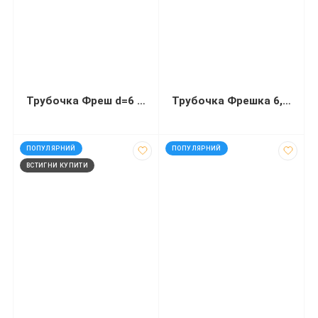
Трубочка Фреш d=6 мм 210 мм кольорова 200 штук
Трубочка Фрешка 6,8 мм в індивідуальній упаковці чорна 21см ...
код: 80039
код: 936121
ПОПУЛЯРНИЙ
ПОПУЛЯРНИЙ
ВСТИГНИ КУПИТИ