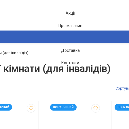
Акції
Про магазин
Блог
Доставка
 (для інвалідів)
2-26
Контакти
 кімнати (для інвалідів)
Сортув
0756
код: 90757
код: 9
ЯРНИЙ
ПОПУЛЯРНИЙ
ПОПУЛ