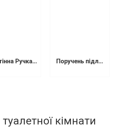
Настінна Ручка MB-0250-S LOSDI 500 мм
Поручень підлоговий, підьомний з тримач туалетного паперу MB...
 туалетної кімнати