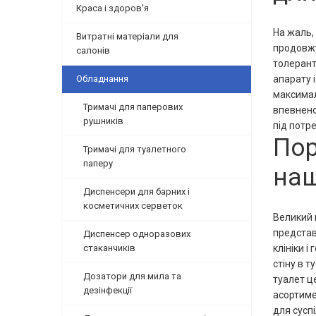
Краса і здоров'я
На жаль,
Витратні матеріали для
продовжу
салонів
толерант
Обладнання
апарату 
максимал
Тримачі для паперових
впевнено
рушників
під потр
Пор
Тримачі для туалетного
паперу
наш
Диспенсери для барних і
косметичних серветок
Великий 
представ
Диспенсер одноразових
стаканчиків
клініки і
стіну в т
Дозатори для мила та
туалет це
дезінфекції
асортиме
для сусп