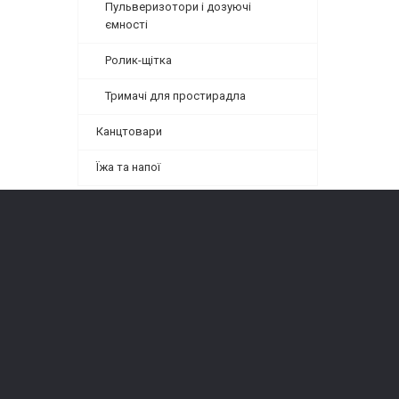
Пульверизотори і дозуючі
ємності
Ролик-щітка
Тримачі для простирадла
Канцтовари
Їжа та напої
Туалетна 
Миючі за
Для приб
Фасовка
Посуд