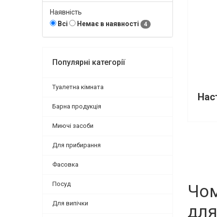
Наявність
Всі
Немає в наявності
4
Популярні категорії
Туалетна кімната
Барна продукція
Миючі засоби
Для прибирання
Фасовка
Посуд
Чом
Для випічки
для