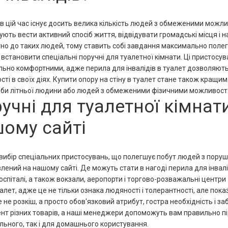
 в цій час існує досить велика кількість людей з обмеженими можлив
ють вести активний спосіб життя, відвідувати громадські місця і 
но до таких людей, тому ставить собі завдання максимально пол
і встановити спеціальні поручні для туалетної кімнати. Ці присто
ьно комфортними, адже перила для інвалідів в туалет дозволяють
сті в своїх діях. Купити опору на стіну в туалет стане також кращ
еби літньої людини або людей з обмеженими фізичними можливост
учні для туалетної кімна
ому сайті
вибір спеціальних пристосувань, що полегшує побут людей з пору
лений на нашому сайті. Де можуть стати в нагоді перила для інвалі
 госпіталі, а також вокзали, аеропорти і торгово-розважальні центри
уалет, адже це не тільки ознака людяності і толерантності, але пока
 не розкіш, а просто обов'язковий атрибут, гостра необхідність і з
нт різних товарів, а наші менеджери допоможуть вам правильно піді
ільного, так і для домашнього користування.