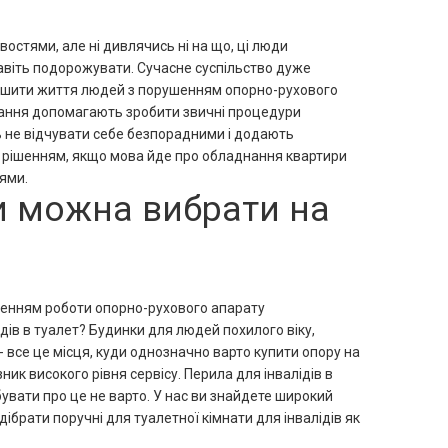
остями, але ні дивлячись ні на що, ці люди
навіть подорожувати. Сучасне суспільство дуже
егшити життя людей з порушенням опорно-рухового
сування допомагають зробити звичні процедури
 не відчувати себе безпорадними і додають
им рішенням, якщо мова йде про обладнання квартири
ями.
ти можна вибрати на
шенням роботи опорно-рухового апарату
дів в туалет? Будинки для людей похилого віку,
 - все це місця, куди однозначно варто купити опору на
зник високого рівня сервісу. Перила для інвалідів в
абувати про це не варто. У нас ви знайдете широкий
брати поручні для туалетної кімнати для інвалідів як