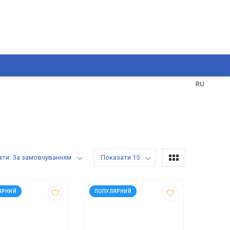
UA
RU
ати: За замовчуванням
Показати 15
0755
код: 90753
ЯРНИЙ
ПОПУЛЯРНИЙ