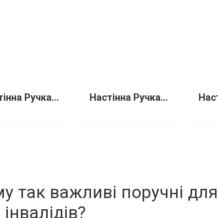
Настінна Ручка "Г"-подібна ліва MB-0300-LS LOSDI
Настінна Ручка "Г"-подібна права MB-0300-RS LOSDI
у так важливі поручні для
 інвалідів?