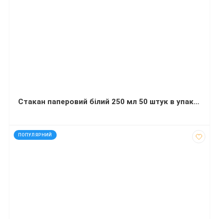
Стакан паперовий білий 250 мл 50 штук в упаковці
код: 927664
ПОПУЛЯРНИЙ