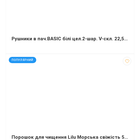
Рушники в пач.BASIC білі цел.2-шар. V-скл. 22,5х22,5см 3200л (20 пач/ящ) Тіша папір
код: 30953
ПОПУЛЯРНИЙ
Порошок для чищення Lilu Морська свіжість 500 г