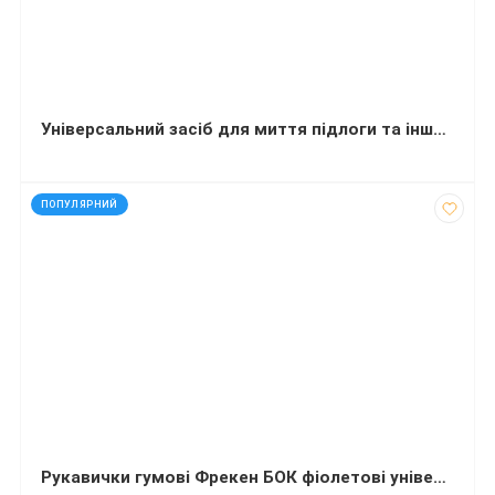
Універсальний засіб для миття підлоги та інших поверхонь Balu Uno Лимон 5 л
код: 4416
ПОПУЛЯРНИЙ
Рукавички гумові Фрекен БОК фіолетові універсальні суперміцні S