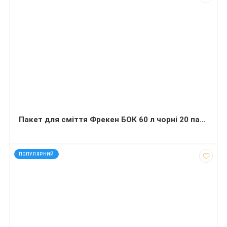
Пакет для сміття Фрекен БОК 60 л чорні 20 пакетів
код: 290276
ПОПУЛЯРНИЙ