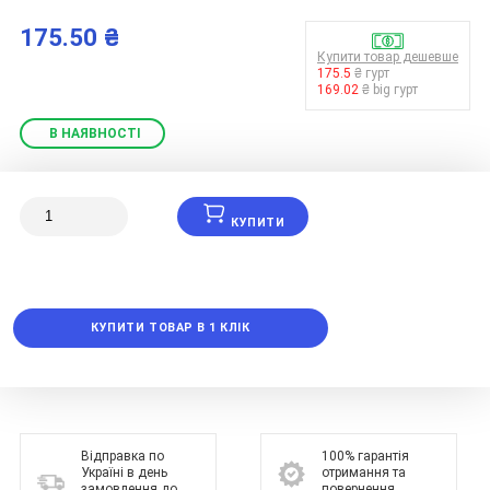
175.50 ₴
Купити товар дешевше
175.5
₴ гурт
169.02
₴ big гурт
В НАЯВНОСТІ
КУПИТИ
КУПИТИ ТОВАР В 1 КЛІК
Відправка по
100% гарантія
Україні в день
отримання та
замовлення до
повернення