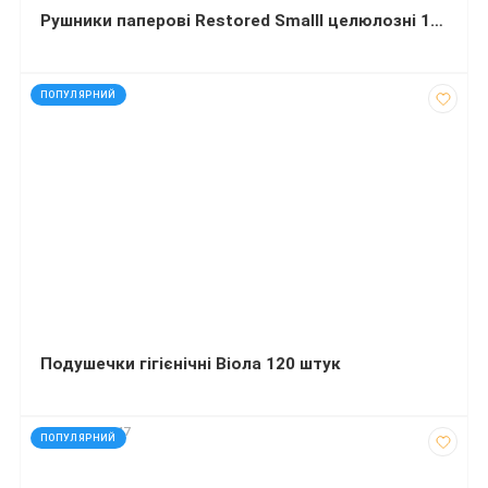
Рушники паперові Restored Smalll целюлозні 1-шарові V-складання 105х210 мм 150 листів
код: 607611
ПОПУЛЯРНИЙ
Подушечки гігієнічні Віола 120 штук
код: 19040047
ПОПУЛЯРНИЙ