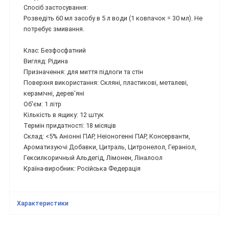
Спосіб застосування:
Розведіть 60 мл засобу в 5 л води (1 ковпачок = 30 мл). Не
потребує змивання.
Клас: Безфосфатний
Вигляд: Рідина
Призначення: для миття підлоги та стін
Поверхня використання: Скляні, пластикові, металеві,
керамічні, дерев'яні
Об'єм: 1 літр
Кількість в ящику: 12 штук
Термін придатності: 18 місяців
Склад: <5% Аніонні ПАР, Неіоногенні ПАР, Консерванти,
Ароматизуючі Добавки, Цитраль, Цитронелол, Гераніол,
Гексилкоричный Альдегід, Лімонен, Ліналоол
Країна-виробник: Російська Федерація
Характеристики