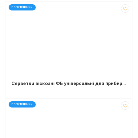
код: 32441
ПОПУЛЯРНИЙ
Серветки віскозні ФБ універсальні для прибирання Фламенко 4+1 штука
код: 13010
ПОПУЛЯРНИЙ