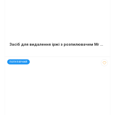
Засіб для видалення іржі з розпилювачем Mr Muscle 600 мілілітрів
код: 91870
ПОПУЛЯРНИЙ