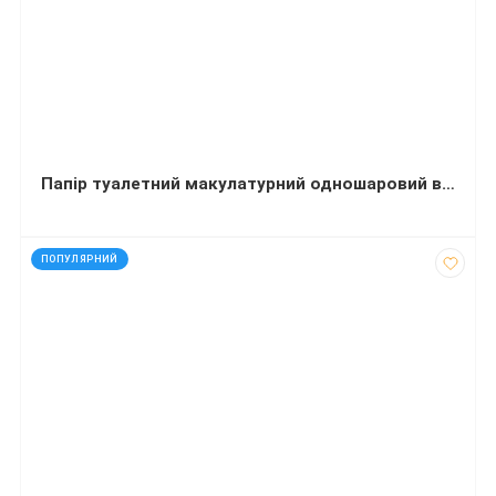
Папір туалетний макулатурний одношаровий в рулоні Jumbo 120 м 190х90 мм (упаковка 8 шт.)
код: 14030
ПОПУЛЯРНИЙ