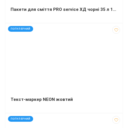
Пакети для сміття PRO service ХД чорні 35 л 100 штук 50х55 сантиметрів
код: 920
ПОПУЛЯРНИЙ
Текст-маркер NEON жовтий
код: 272630
ПОПУЛЯРНИЙ