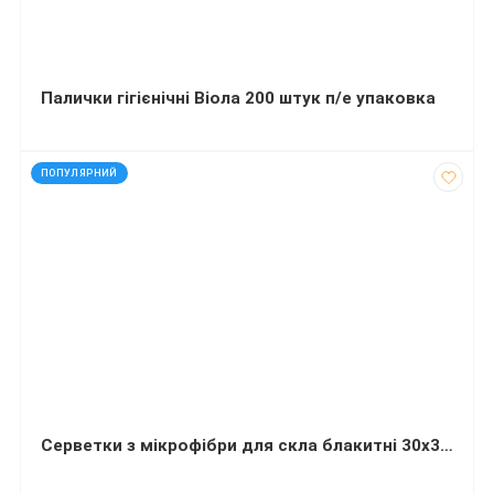
Палички гігієнічні Віола 200 штук п/е упаковка
код: 21209
ПОПУЛЯРНИЙ
Серветки з мікрофібри для скла блакитні 30х30 см TM HSL Professional 5 штук