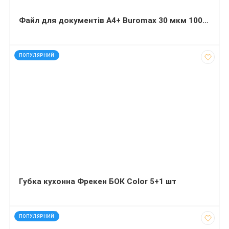
Файл для документів А4+ Buromax 30 мкм 100 штук
код: 4393
ПОПУЛЯРНИЙ
Губка кухонна Фрекен БОК Color 5+1 шт
код: 2030023
ПОПУЛЯРНИЙ