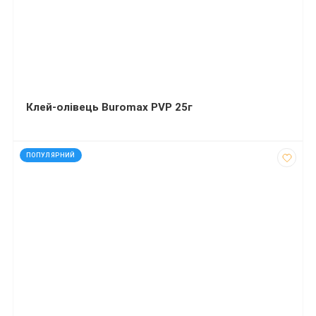
Клей-олiвець Buromax PVP 25г
код: 40776
ПОПУЛЯРНИЙ