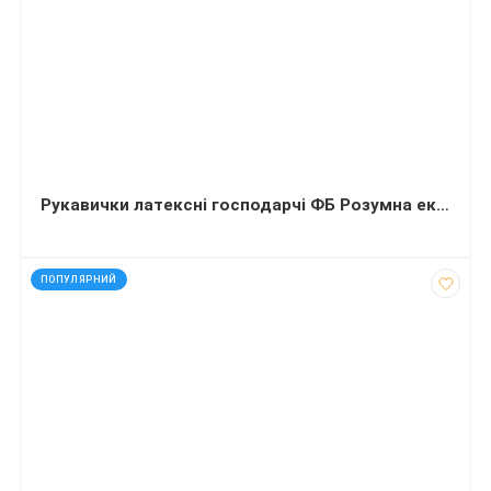
Рукавички латексні господарчі ФБ Розумна економія помаранчеві М
код: 28080
ПОПУЛЯРНИЙ