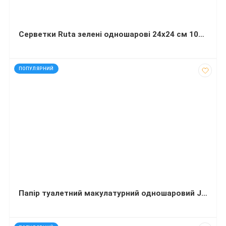
Серветки Ruta зелені одношарові 24х24 см 100 листів
код: 50193
ПОПУЛЯРНИЙ
Папір туалетний макулатурний одношаровий Jumbo 100 метрів в рулоні d=15 см 833 відрива
код: 50159