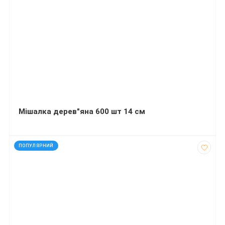
Мішалка дерев"яна 600 шт 14 см
код: 607608
ПОПУЛЯРНИЙ