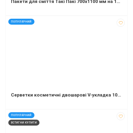
Пакети для сміття Такі Пакі 700х1100 мм на 120 літрів 20 штук
код: 91503
ПОПУЛЯРНИЙ
Серветки косметичні двошарові V-укладка 100 штук білі без малюнку 20х20 см куб
код: 290314
ПОПУЛЯРНИЙ
ВСТИГНИ КУПИТИ