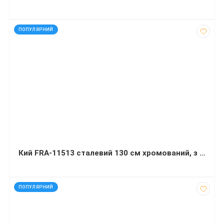
код: 90920
ПОПУЛЯРНИЙ
Кий FRA-11513 сталевий 130 см хромований, з різьбою
код: 120362
ПОПУЛЯРНИЙ