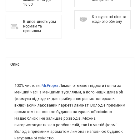
16:00
Конкурентні ціни та
Відповідність усім
жодного обману
нормам та
правилам
Опис
100% чистоти!
Mr.Proper
Лимон отмывет підлоги і стіни за
менший час і з меншими зусиллями, а його нешкідлива ph
формула підходить для прибирання різних поверхонь,
включаючи лакований паркет і ламінат. Володіє приємним
ароматом і наповнює будинок натуральної свіжістю.
Надає блиск і не залишає розводів. Можна
використовувати як в розбавленій, так і в чистій формі.
Володіє приємним ароматом лимона і наповнює будинок
натуральної свіжістю.