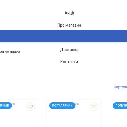
Акції
Про магазин
Блог
Доставка
ві рушники
2-26
Контакти
Сортув
02270125
код: 102270124
код: 9
ЯРНИЙ
ПОПУЛЯРНИЙ
ПОПУЛ