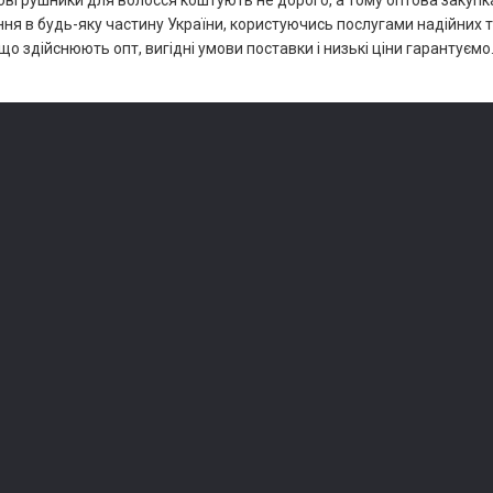
ві рушники для волосся коштують не дорого, а тому оптова закуп
ня в будь-яку частину України, користуючись послугами надійних т
що здійснюють опт, вигідні умови поставки і низькі ціни гарантуємо
кімната
Акції
соби
Про магазин
ирання
Блог
Доставка
Контакти
ки
доров'я
матеріали для салонів
ня