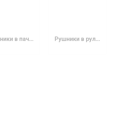
Рушники в пачці COMPACT AQUA Absorb Doily 40х70см з целюлози...
Рушники в рулоні 40х70 см 1 рулон/100 штук зі спанлейсу 40г/...