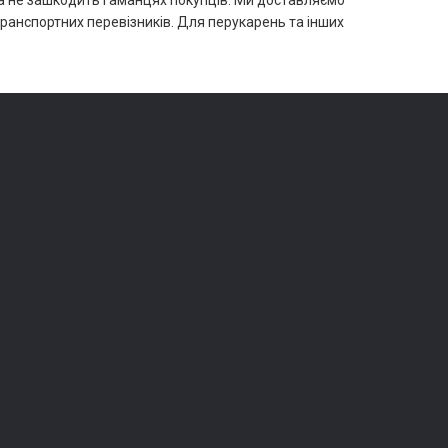
ка не зашкодить гаманцях покупців. Ми доставляємо
ранспортних перевізників. Для перукарень та інших
.