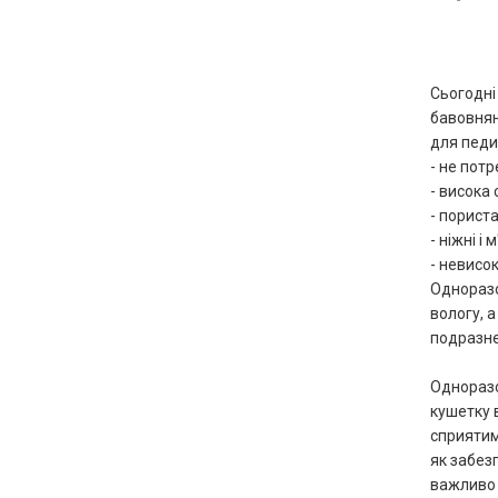
Сьогодні 
бавовнян
для педи
- не пот
- висока
- порист
- ніжні і 
- невисок
Одноразо
вологу, 
подразне
Одноразо
кушетку 
сприятим
як забез
важливо 