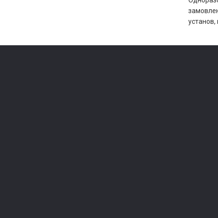
Одноразо
замовлен
установ, 
Туалетна 
Миючі за
Для приб
Фасовка
Посуд
Для випіч
Краса і з
Витратні 
Обладнан