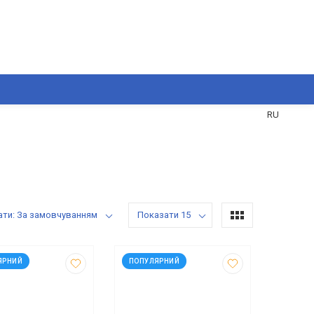
UA
RU
ати: За замовчуванням
Показати 15
35648
код: 935650
ЯРНИЙ
ПОПУЛЯРНИЙ