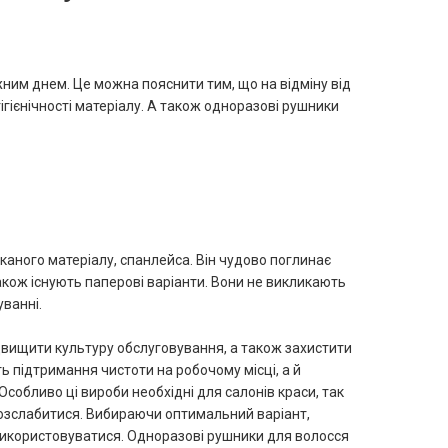
ожним днем. Це можна пояснити тим, що на відміну від
ігієнічності матеріалу. А також одноразові рушники
каного матеріалу, спанлейса. Він чудово поглинає
акож існують паперові варіанти. Вони не викликають
уванні.
вищити культуру обслуговування, а також захистити
ь підтримання чистоти на робочому місці, а й
Особливо ці вироби необхідні для салонів краси, так
розслабитися. Вибираючи оптимальний варіант,
 використовуватися. Одноразові рушники для волосся