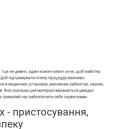
 І це не дивно, адже кожен клієнт хоче, щоб майстер
. Щоб підтримувати гігієну процедур важливо
я в медичних установах, масажних кабінетах, лазнях,
дів. Але оскільки цей матеріал вважається швидко
на тривалий час забезпечити себе серветками.
 - пристосування,
зпеку