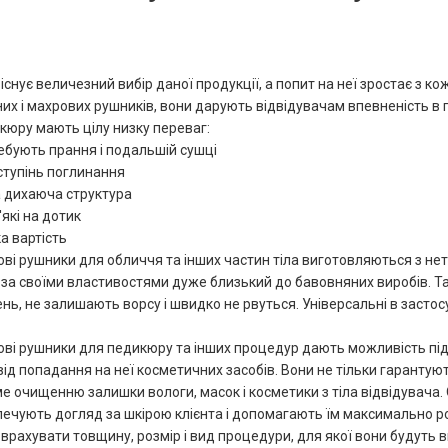
існує величезний вибір даної продукції, а попит на неї зростає з к
их і махрових рушників, вони дарують відвідувачам впевненість в г
кюру мають цілу низку переваг:
ребують прання і подальшій сушці
 ступінь поглинання
а дихаюча структура
м'які на дотик
а вартість
ві рушники для обличчя та інших частин тіла виготовляються з нет
а за своїми властивостями дуже близький до бавовняних виробів. Т
нь, не залишають ворсу і швидко не рвуться. Універсальні в застос
ві рушники для педикюру та інших процедур дають можливість під
від попадання на неї косметичних засобів. Вони не тільки гарантуют
е очищенню залишки вологи, масок і косметики з тіла відвідувача. 
печують догляд за шкірою клієнта і допомагають їм максимально 
врахувати товщину, розмір і вид процедури, для якої вони будуть