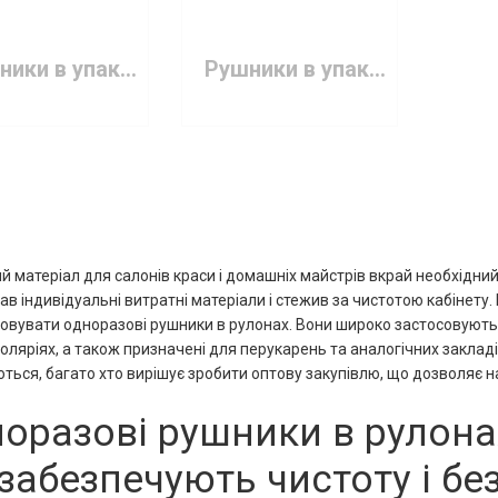
Рушники в упаковці Doily 40х70 см з спанлейса 100 штук
Рушники в упаковці Panni Mlada 35х40 см з спанлейса 100 штук
й матеріал для салонів краси і домашніх майстрів вкрай необхідний.
ав індивідуальні витратні матеріали і стежив за чистотою кабінету
овувати одноразові рушники в рулонах. Вони широко застосовуютьс
 соляріях, а також призначені для перукарень та аналогічних закла
ться, багато хто вирішує зробити оптову закупівлю, що дозволяє 
оразові рушники в рулонах
забезпечують чистоту і бе