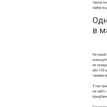
також зн
зайву во
Одн
в м
На нашій
знаходять
не складе
або 100 
такими як
У нас пр
на сайті
придбанн