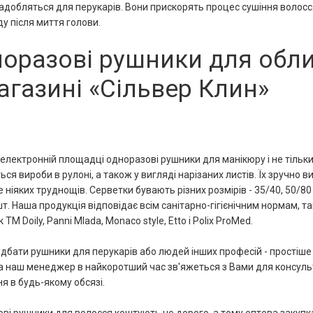
адобляться для перукарів. Вони прискорять процес сушіння волосс
ду після миття голови.
оразові рушники для обли
агазині «Сільвер Клин»
 електронній площадці одноразові рушники для манікюру і не тільки 
ся вироби в рулоні, а також у вигляді нарізаних листів. Їх зручно 
 ніяких труднощів. Серветки бувають різних розмірів - 35/40, 50/80 і
шт. Наша продукція відповідає всім санітарно-гігієнічним нормам, 
 ТМ Doily, Panni Mlada, Monaco style, Etto і Polix ProMed.
идбати рушники для перукарів або людей інших професій - простіш
, а наш менеджер в найкоротший час зв'яжеться з Вами для консул
я в будь-якому обсязі.