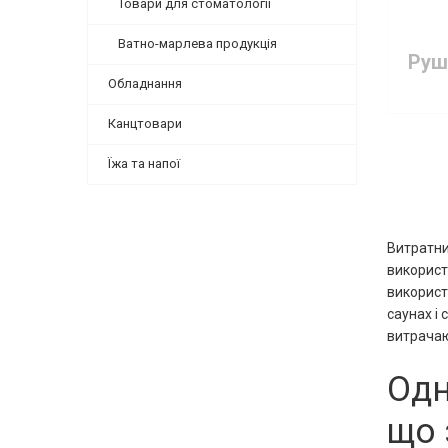
Товари для стоматології
Ватно-марлева продукція
Обладнання
Канцтовари
Їжа та напої
Витратни
використ
використ
саунах і
витрачаю
Одн
що 