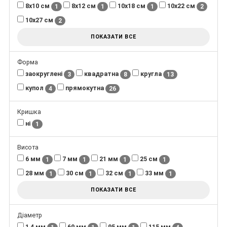
8х10 см
8х12 см
10х18 см
10х22 см
1
1
1
2
10х27 см
2
ПОКАЗАТИ ВСЕ
Форма
заокруглені
квадратна
кругла
3
8
13
купол
прямокутна
4
26
Кришка
ні
1
Висота
6 мм
7 мм
21 мм
25 см
1
1
1
1
28 мм
30 см
32 см
33 мм
1
1
1
1
ПОКАЗАТИ ВСЕ
Діаметр
1,4 мм
69 мм
95 мм
115 мм