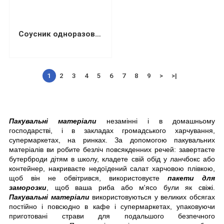
Соусник одноразовий чорний 50 мл з PP з відкидною кришкою 50...
1
2
3
4
5
6
7
8
9
>
>|
Пакувальні матеріали
 незамінні і в домашньому 
господарстві, і в закладах громадського харчування, 
супермаркетах, на ринках. За допомогою пакувальних 
матеріалів ви робите безліч повсякденних речей: завертаєте 
бутерброди дітям в школу, кладете свій обід у ланчбокс або 
контейнер, накриваєте недоїдений салат харчовою плівкою, 
щоб він не обвітрився, використовуєте 
пакети для 
заморозки
, щоб ваша риба або м'ясо були як свіжі. 
Пакувальні матеріали
 використовуються у великих обсягах 
постійно і повсюдно в кафе і супермаркетах, упаковуючи 
приготовані страви для подальшого безпечного 