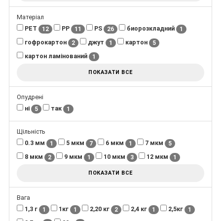
Матеріал
PET
PP
PS
биорозкладний
12
11
26
1
гофрокартон
джут
картон
2
1
5
картон ламінований
1
ПОКАЗАТИ ВСЕ
Опудрені
ні
так
5
1
Щільність
0.3 мм
5 мкм
6 мкм
7 мкм
1
7
1
5
8 мкм
9 мкм
10 мкм
12 мкм
2
1
3
1
ПОКАЗАТИ ВСЕ
Вага
1,3 г
1кг
2,20 кг
2,4 кг
2,5кг
1
1
2
1
1