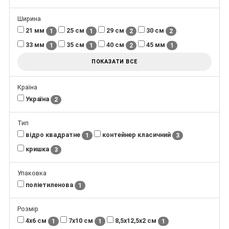
Ширина
21 мм
25 см
29 см
30 см
1
1
2
2
33 мм
35 см
40 см
45 мм
1
1
2
1
ПОКАЗАТИ ВСЕ
Країна
Україна
2
Тип
відро квадратне
контейнер класичний
1
3
кришка
3
Упаковка
поліетиленова
1
Розмір
4х6 см
7х10 см
8,5х12,5х2 см
1
1
1