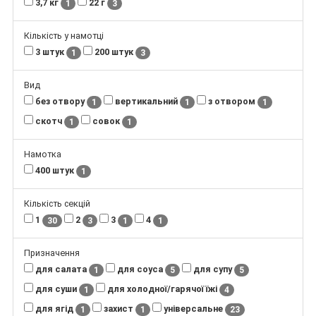
3,7 кг
22 г
1
3
Кількість у намотці
3 штук
200 штук
1
3
Вид
без отвору
вертикальний
з отвором
1
1
1
скотч
совок
1
1
Намотка
400 штук
1
Кількість секцій
1
2
3
4
30
3
1
1
Призначення
для салата
для соуса
для супу
1
5
5
для суши
для холодної/гарячої їжі
1
4
для ягід
захист
універсальне
1
1
23