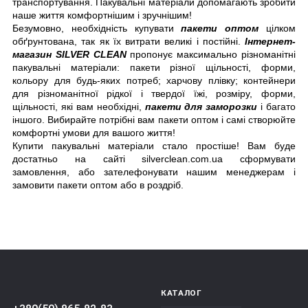
транспортування. Пакувальні матеріали допомагають зробити 
наше життя комфортнішим і зручнішим!
Безумовно, необхідність купувати 
пакети оптом
 цілком 
обґрунтована, так як їх витрати великі і постійні. 
Інтернет-
магазин SILVER CLEAN
 пропонує максимально різноманітні 
пакувальні матеріали: пакети різної щільності, форми, 
кольору для будь-яких потреб; харчову плівку; контейнери 
для різноманітної рідкої і твердої їжі, розміру, форми, 
щільності, які вам необхідні, 
пакети для заморозки
 і багато 
іншого. Вибирайте потрібні вам пакети оптом і самі 
створюйте 
комфортні умови для вашого життя!
Купити пакувальні матеріали стало простіше! Вам буде 
достатньо на сайті silverclean.com.ua сформувати 
замовлення, або зателефонувати нашим менеджерам і 
замовити пакети оптом або в роздріб.
КАТАЛОГ