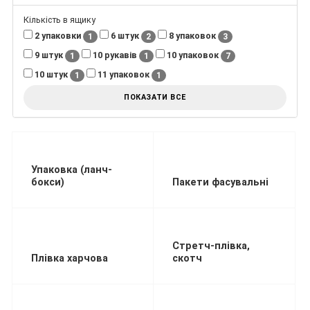
Кількість в ящику
2 упаковки
6 штук
8 упаковок
1
2
3
9 штук
10 рукавів
10 упаковок
1
1
7
10 штук
11 упаковок
1
1
ПОКАЗАТИ ВСЕ
Упаковка (ланч-
бокси)
Пакети фасувальні
Стретч-плівка,
Плівка харчова
скотч