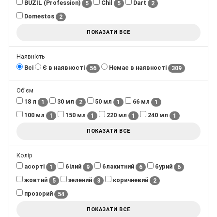
BUZIL (Profession)
Chil
Dart
5
5
2
Domestos
2
ПОКАЗАТИ ВСЕ
Наявність
Всі
Є в наявності
Немає в наявності
56
309
Об'єм
18 л
30 мл
50 мл
66 мл
1
2
1
1
100 мл
150 мл
220 мл
240 мл
1
1
1
1
ПОКАЗАТИ ВСЕ
Колір
асорті
білий
блакитний
бурий
1
9
6
6
жовтий
зелений
коричневий
5
3
2
прозорий
54
ПОКАЗАТИ ВСЕ