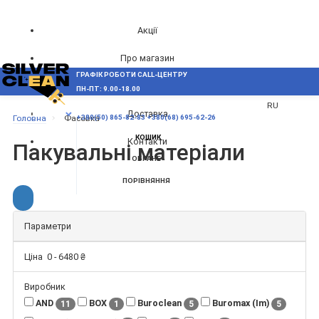
Акції
Про магазин
ГРАФІК РОБОТИ CALL-ЦЕНТРУ
UA
Блог
ПН-ПТ: 9.00-18.00
ВИНИКЛИ ПИТАННЯ,
RU
Доставка
МЕНЮ
Головна
Фасовка
+380(50) 865-82-83
+380(68) 695-62-26
КОШИК
Контакти
Пакувальні матеріали
ОБРАНЕ
ПОРІВНЯННЯ
Параметри
Ціна
0
-
6480
₴
Виробник
AND
BOX
Buroclean
Buromax (Im)
11
1
5
5