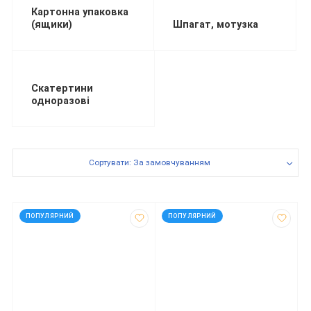
Картонна упаковка
(ящики)
Шпагат, мотузка
Скатертини
одноразові
Сортувати: За замовчуванням
код: 936011
код: 999355
ПОПУЛЯРНИЙ
ПОПУЛЯРНИЙ