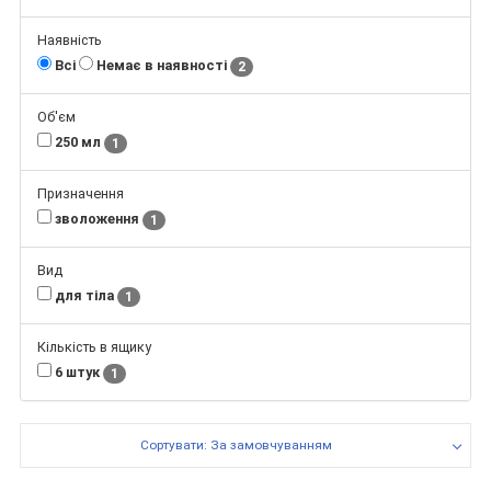
Наявність
Всі
Немає в наявності
2
Об'єм
250 мл
1
Призначення
зволоження
1
Вид
для тіла
1
Кількість в ящику
6 штук
1
Сортувати: За замовчуванням