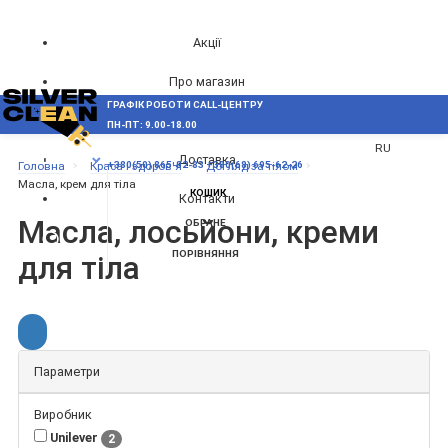
Акції
Про магазин
ГРАФІК РОБОТИ CALL-ЦЕНТРУ
UA
Блог
ПН-ПТ: 9.00-18.00
ВИНИКЛИ ПИТАННЯ,
RU
Доставка
МЕНЮ
Головна
Краса і здоров'я
Догляд за тілом
+380(50) 865-82-83
+380(68) 695-62-26
Масла, крем для тіла
КОШИК
Контакти
Масла, лосьйони, креми
ОБРАНЕ
ПОРІВНЯННЯ
для тіла
Параметри
Виробник
Unilever
2