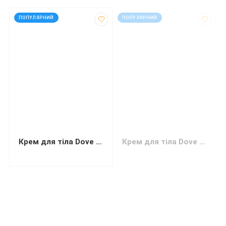
код: 32381
код: 32382
ПОПУЛЯРНИЙ
ПОПУЛЯРНИЙ
Крем для тіла Dove з кокосовым маслом и мигдальным молочком ...
Крем для тіла Dove з олією манго та маракуї 250 мл