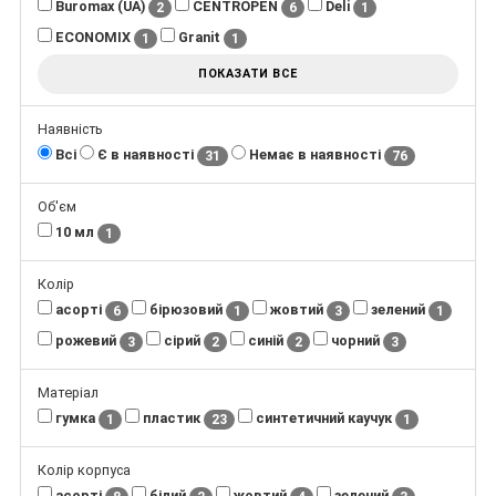
Buromax (UA)
CENTROPEN
Deli
2
6
1
ECONOMIX
Granit
1
1
ПОКАЗАТИ ВСЕ
Наявність
Всі
Є в наявності
Немає в наявності
31
76
Об'єм
10 мл
1
Колір
асорті
бірюзовий
жовтий
зелений
6
1
3
1
рожевий
сірий
синій
чорний
3
2
2
3
Матеріал
гумка
пластик
синтетичний каучук
1
23
1
Колір корпуса
асорті
білий
жовтий
зелений