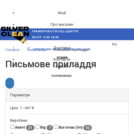
Акції
Про магазин
ГРАФІК РОБОТИ CALL-ЦЕНТРУ
UA
Блог
ПН-ПТ: 9.00-18.00
ВИНИКЛИ ПИТАННЯ,
RU
Доставка
МЕНЮ
Головна
Канцтовари
Письмове приладдя
+380(50) 865-82-83
+380(68) 695-62-26
КОШИК
Контакти
Письмове приладдя
ОБРАНЕ
ПОРІВНЯННЯ
Параметри
Ціна
1
-
441
₴
Виробник
Axent
Big
Buromax (Im)
21
7
52