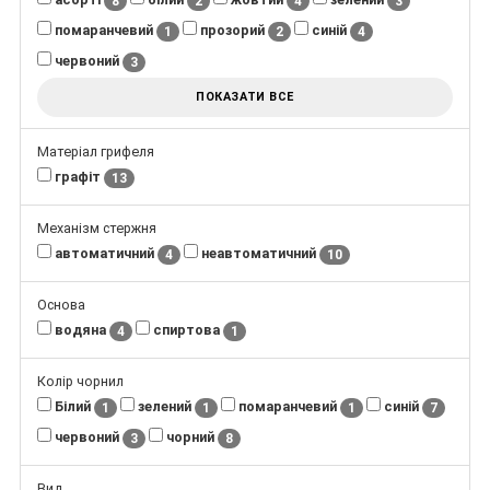
8
2
4
3
помаранчевий
прозорий
синій
1
2
4
червоний
3
ПОКАЗАТИ ВСЕ
Матеріал грифеля
графіт
13
Механізм стержня
автоматичний
неавтоматичний
4
10
Основа
водяна
спиртова
4
1
Колір чорнил
Білий
зелений
помаранчевий
синій
1
1
1
7
червоний
чорний
3
8
Вид