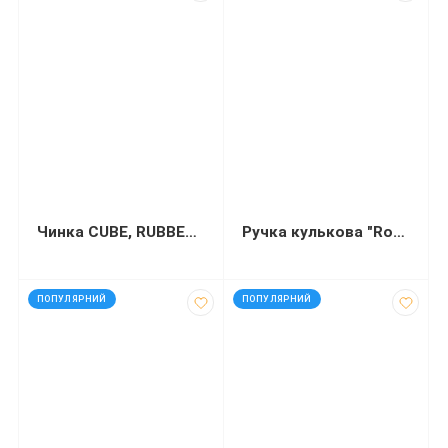
Чинка CUBE, RUBBER TOUCH в блістері
Ручка кулькова "Round Stic", чорний
код: 91874
код: 30439
ПОПУЛЯРНИЙ
ПОПУЛЯРНИЙ