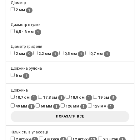
Діаметр
2 мм
1
Диаметр втулки
6,5 - 8 мм
1
Діаметр грифеля
2 мм
2,2 мм
0,5 мм
0,7 мм
9
1
1
1
Довжина рулона
6 м
1
Довжина
10,7 см
17,8 см
18,9 см
19 см
1
1
1
5
49 мм
60 мм
126 мм
129 мм
1
1
1
1
ПОКАЗАТИ ВСЕ
Кількість в упаковці
2 штуки
4 штуки
12 штук
20 штук
1
4
13
1