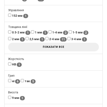
Управління
152 мм
1
Товщина лінії
0.5-2 мм
1 мм
1-4 мм
1-5 мм
1
1
2
2
2 мм
2,5 мм
2-4 мм
3-4 мм
1
1
11
1
ПОКАЗАТИ ВСЕ
Жорсткість
НВ
1
Грип
ні
так
6
5
Висота
9 мм
1