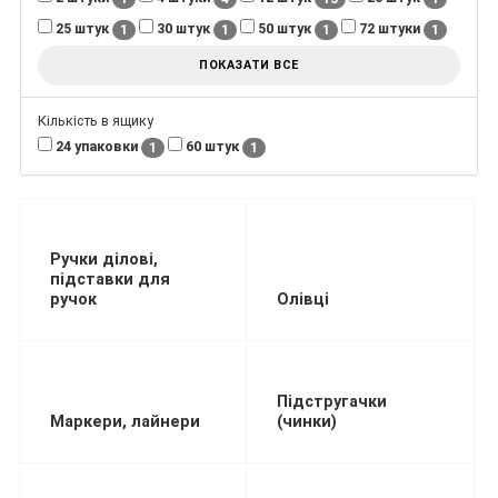
25 штук
30 штук
50 штук
72 штуки
1
1
1
1
ПОКАЗАТИ ВСЕ
Кількість в ящику
24 упаковки
60 штук
1
1
Ручки ділові,
підставки для
ручок
Олівці
Підстругачки
Маркери, лайнери
(чинки)