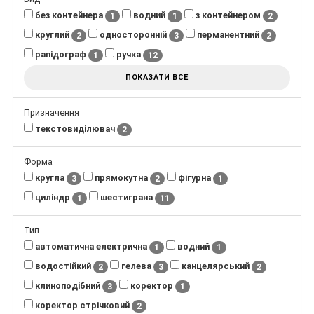
без контейнера
водний
з контейнером
1
1
2
круглий
односторонній
перманентний
2
3
2
рапідограф
ручка
1
12
ПОКАЗАТИ ВСЕ
Призначення
текстовиділювач
2
Форма
кругла
прямокутна
фігурна
3
2
1
циліндр
шестиграна
1
11
Тип
автоматична електрична
водний
1
1
водостійкий
гелева
канцелярський
2
3
2
клиноподібний
коректор
3
1
коректор стрічковий
2