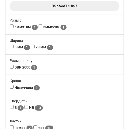
ПОКАЗАТИ ВСЕ
Розмір
5ммх10м
5ммх20м
1
1
Ширина
5 мм
23 мм
1
1
Розмір знизу
DBR 2000
1
Країна
Німеччина
1
Твердість
В
НВ
1
13
Ластик
немає
так
2
10