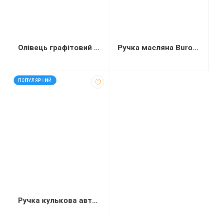
Олівець графітовий Buromax JOBMAX HB жовтий з ластиком
Ручка масляна Buromax LINEA 0,5 мм тригранний корпус червона
код: 6161
ПОПУЛЯРНИЙ
Ручка кулькова автоматична Holly Touch масляні чорнила 0.7 м...