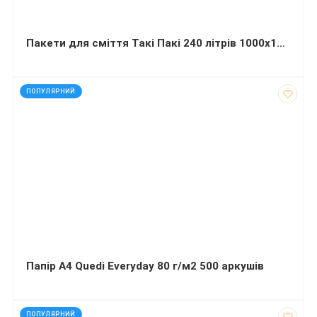
Пакети для сміття Такі Пакі 240 літрів 1000х1150 мм LDPE 38 мкм 10 штук чорні міцні
код: 13425
ПОПУЛЯРНИЙ
Папір А4 Quedi Everyday 80 г/м2 500 аркушів
код: 43392
ПОПУЛЯРНИЙ