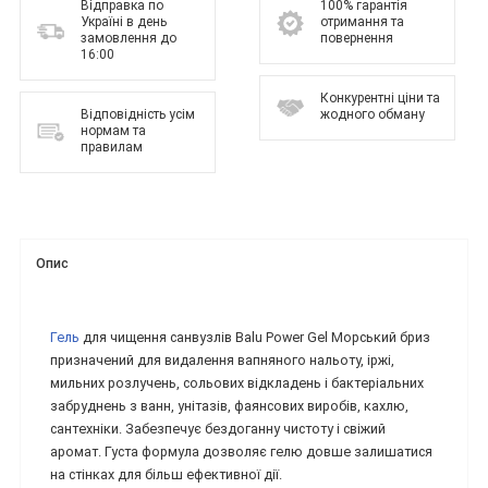
Відправка по
100% гарантія
Україні в день
отримання та
замовлення до
повернення
16:00
Конкурентні ціни та
Відповідність усім
жодного обману
нормам та
правилам
Опис
Гель
для чищення санвузлів Balu Power Gel Морський бриз
призначений для видалення вапняного нальоту, іржі,
мильних розлучень, сольових відкладень і бактеріальних
забруднень з ванн, унітазів, фаянсових виробів, кахлю,
сантехніки. Забезпечує бездоганну чистоту і свіжий
аромат. Густа формула дозволяє гелю довше залишатися
на стінках для більш ефективної дії.