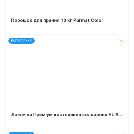
Порошок для прання 10 кг Purmat Color
код: 11906
ПОПУЛЯРНИЙ
Ложечка Преміум коктейльна кольорова PL АND 200 штук
код: 43391