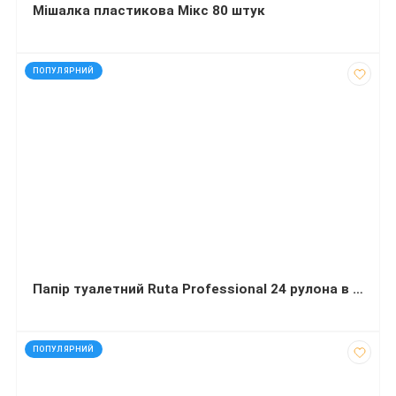
Мішалка пластикова Мікс 80 штук
код: 40752
ПОПУЛЯРНИЙ
Папір туалетний Ruta Professional 24 рулона в упаковці
код: 290276
ПОПУЛЯРНИЙ