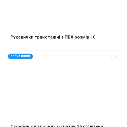
Рукавички трикотажні з ПВХ розмір 10
код: 927667
ПОПУЛЯРНИЙ
Скребок для посуду сітчатий 36 г 3 штуки