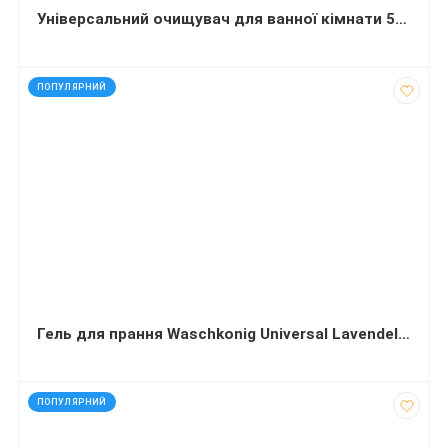
Універсальний очищувач для ванної кімнати 500 мл
код: 810034
ПОПУЛЯРНИЙ
Гель для прання Waschkonig Universal Lavendel 4900 мл
код: 91130
ПОПУЛЯРНИЙ