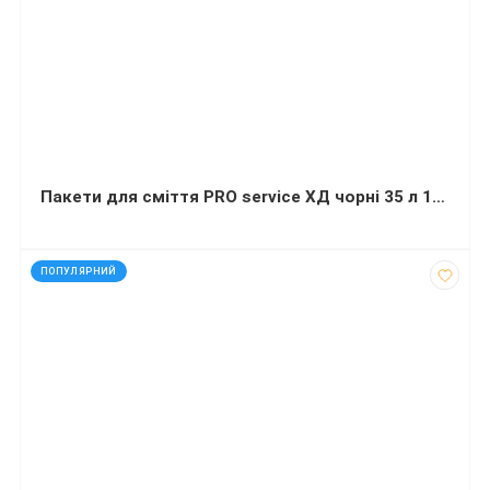
Пакети для сміття PRO service ХД чорні 35 л 100 штук 50х55 сантиметрів
код: 927672
ПОПУЛЯРНИЙ