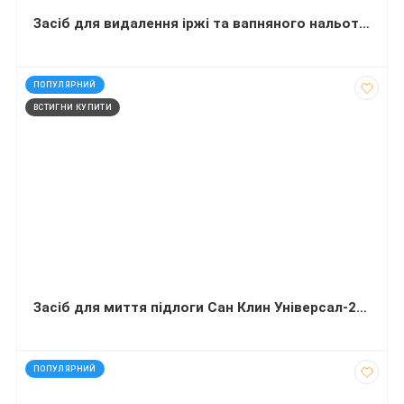
Засіб для видалення іржі та вапняного нальоту 550 мл
код: 12048
ПОПУЛЯРНИЙ
ВСТИГНИ КУПИТИ
Засіб для миття підлоги Сан Клин Універсал-2000 (5 літрів)
код: 927678
ПОПУЛЯРНИЙ