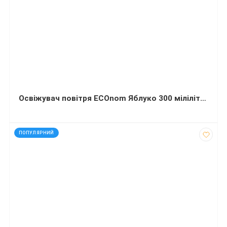
Освіжувач повітря ECOnom Яблуко 300 мілілітрів
код: 20747
ПОПУЛЯРНИЙ