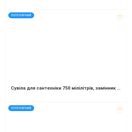
код: 60112
ПОПУЛЯРНИЙ
Сувіла для сантехніки 750 мілілітрів, замінник Доместоса
код: 290286
ПОПУЛЯРНИЙ