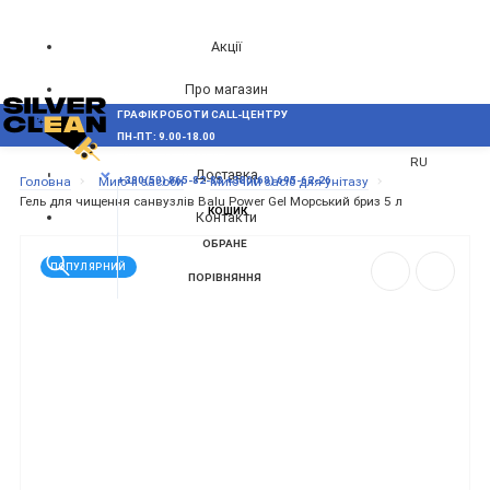
Акції
Про магазин
ГРАФІК РОБОТИ CALL-ЦЕНТРУ
UA
Блог
ПН-ПТ: 9.00-18.00
ВИНИКЛИ ПИТАННЯ,
RU
Доставка
МЕНЮ
Головна
Миючі засоби
Миючий засіб для унітазу
+380(50) 865-82-83
+380(68) 695-62-26
Гель для чищення санвузлів Balu Power Gel Морський бриз 5 л
КОШИК
Контакти
ОБРАНЕ
ПОПУЛЯРНИЙ
ПОРІВНЯННЯ