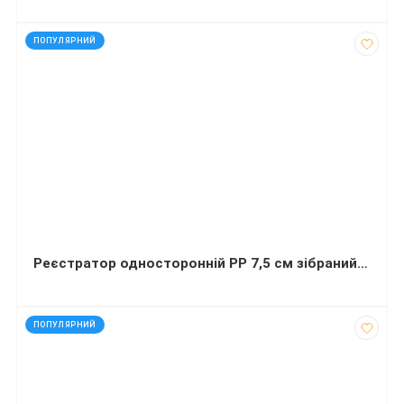
код: 92684
ПОПУЛЯРНИЙ
Реєстратор односторонній PP 7,5 cм зібраний синій
код: 12230
ПОПУЛЯРНИЙ