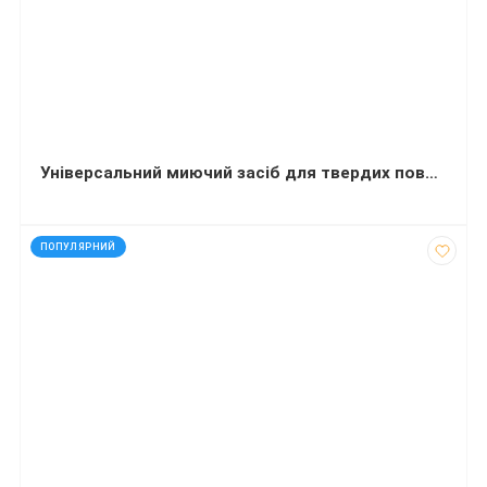
Універсальний миючий засіб для твердих поверхонь Mr. Proper Лимон Universal 5 літрів
код: 60113
ПОПУЛЯРНИЙ