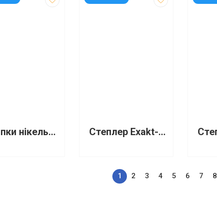
Скріпки нікельовані 28 мм 100 штук круглі Buromax
Степлер Exakt-2 металічний №24/6 25 аркушів чорний
1
2
3
4
5
6
7
8