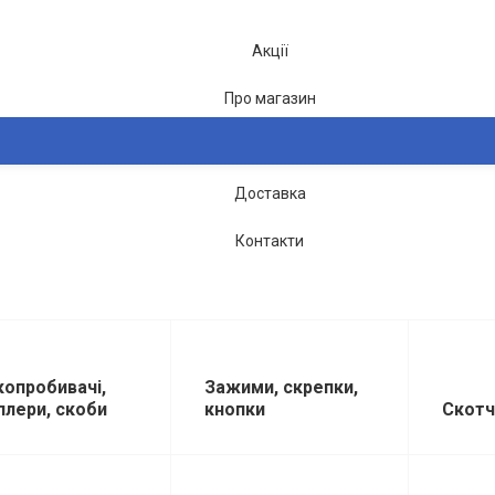
Акції
Про магазин
Блог
Доставка
2-26
Контакти
копробивачі,
Зажими, скрепки,
плери, скоби
кнопки
Скотч