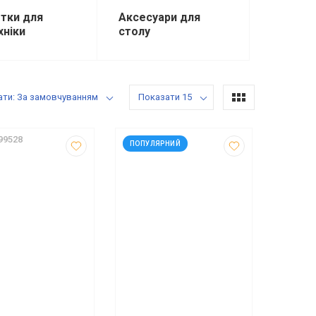
тки для
Аксесуари для
хніки
столу
ати: За замовчуванням
Показати 15
99528
код: 936011
ПОПУЛЯРНИЙ