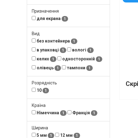
Призначення
для екрана
1
Вид
без контейнера
1
в упаковці
вологі
1
1
келих
односторонній
1
1
олівець
тампони
1
1
Розрядність
10
1
Країна
Німеччина
Франція
1
1
Ширина
5 мм
12 мм
1
1