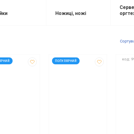
Серве
ійки
Ножиці, ножі
оргте
Сортув
99412
код: 999426
код: 9
ЯРНИЙ
ПОПУЛЯРНИЙ