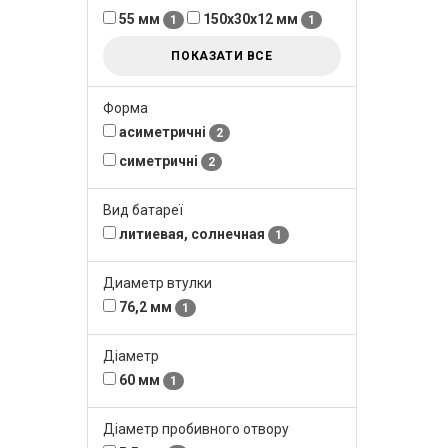
55 мм
150х30х12 мм
1
1
ПОКАЗАТИ ВСЕ
Форма
асиметричні
2
симетричні
2
Вид батареї
литиевая, солнечная
1
Диаметр втулки
76,2 мм
1
Діаметр
60 мм
1
Діаметр пробивного отвору