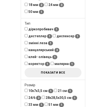
18 мм
24 мм
2
3
50 мм
1
Тип
діркопробивач
1
дестеплер
диспенсер
1
1
змінні леза
1
канцелярський
3
клей- олівець
1
коректор
малярна
1
1
ПОКАЗАТИ ВСЕ
Розмір
10х7х3,5 см
21 см
1
1
24/6
28х28,5х30,5 см
3
1
33 мм
51 мм
1
1