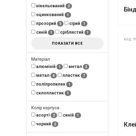
нікельований
2
оцинкований
1
прозорий
сірий
5
1
синій
сріблястий
1
1
код: 9
ПОКАЗАТИ ВСЕ
Матеріал
алюміній
метал
1
2
метал
пластик
4
7
поліпропилен
1
склопластик
1
Колір корпуса
асорті
синій
2
1
чорний
2