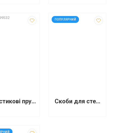
99532
код: 92428
ПОПУЛЯРНИЙ
Пластикові пружини для палітурки 16 мм, А4
Скоби для степлерів №24/6 1000 штук
360
ЯРНИЙ