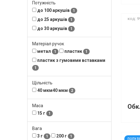
Потужність
до 100 аркушів
1
код: 9
до 25 аркушів
1
до 30 аркушів
1
Матеріал ручок
метал
пластик
1
1
пластик з гумовими вставками
1
Щільність
40 мкм40 мкм
2
Маса
15 г
1
Вага
3 г
200 г
1
1
код: 1
ПОПУЛ