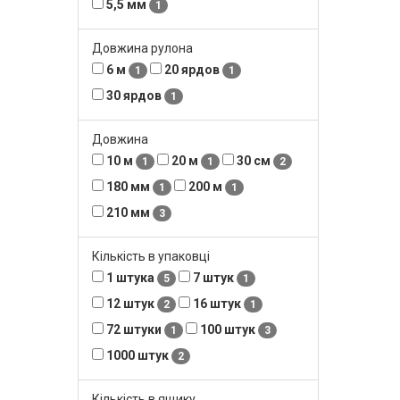
5,5 мм
1
Довжина рулона
6 м
20 ярдов
1
1
30 ярдов
1
Довжина
10 м
20 м
30 см
1
1
2
180 мм
200 м
1
1
210 мм
3
Кількість в упаковці
1 штука
7 штук
5
1
12 штук
16 штук
2
1
72 штуки
100 штук
1
3
1000 штук
2
Кількість в ящику