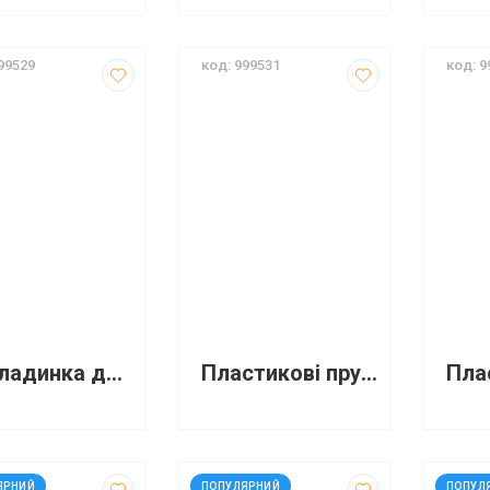
99529
код: 999531
код: 9
Обкладинка для палітурки, А4, пластик 150 мкм
Пластикові пружини для палітурки 12мм, А4
466
код: 92715
код: 1
ЯРНИЙ
ПОПУЛЯРНИЙ
ПОПУЛ