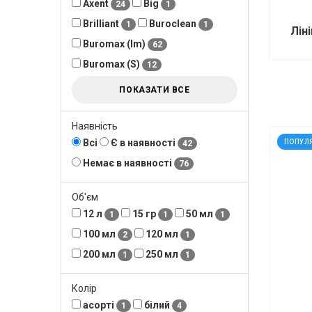
Axent
Big
24
1
Brilliant
Buroclean
1
1
Лін
Buromax (Im)
62
Buromax (S)
12
ПОКАЗАТИ ВСЕ
Наявність
код: 9
Всі
Є в наявності
ПОПУЛ
42
Немає в наявності
76
Об'єм
12 л
15 гр
50 мл
1
1
1
100 мл
120 мл
2
1
200 мл
250 мл
1
1
Колір
асорті
білий
1
4