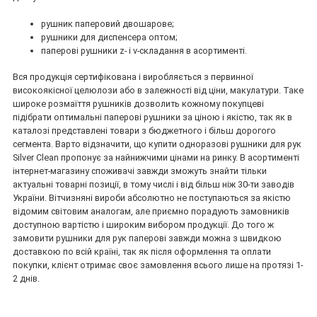
рушник паперовий двошарове;
рушники для диспенсера оптом;
паперові рушники z- і v-складання в асортименті.
Вся продукція сертифікована і виробляється з первинної
високоякісної целюлози або в залежності від ціни, макулатури. Таке
широке розмаїття рушників дозволить кожному покупцеві
підібрати оптимальні паперові рушники за ціною і якістю, так як в
каталозі представлені товари з бюджетного і більш дорогого
сегмента. Варто відзначити, що купити одноразові рушники для рук
Silver Clean пропонує за найнижчими цінами на ринку. В асортименті
інтернет-магазину споживачі завжди зможуть знайти тільки
актуальні товарні позиції, в тому числі і від більш ніж 30-ти заводів
України. Вітчизняні вироби абсолютно не поступаються за якістю
відомим світовим аналогам, але приємно порадують замовників
доступною вартістю і широким вибором продукції. До того ж
замовити рушники для рук паперові завжди можна з швидкою
доставкою по всій країні, так як після оформлення та оплати
покупки, клієнт отримає своє замовлення всього лише на протязі 1-
2 днів.