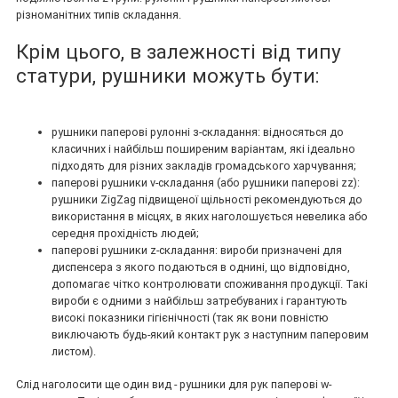
різноманітних типів складання.
Крім цього, в залежності від типу
статури, рушники можуть бути:
рушники паперові рулонні з-складання: відносяться до
класичних і найбільш поширеним варіантам, які ідеально
підходять для різних закладів громадського харчування;
паперові рушники v-складання (або рушники паперові zz):
рушники ZigZag підвищеної щільності рекомендуються до
використання в місцях, в яких наголошується невелика або
середня прохідність людей;
паперові рушники z-складання: вироби призначені для
диспенсера з якого подаються в однині, що відповідно,
допомагає чітко контролювати споживання продукції. Такі
вироби є одними з найбільш затребуваних і гарантують
високі показники гігієнічності (так як вони повністю
виключають будь-який контакт рук з наступним паперовим
листом).
Слід наголосити ще один вид - рушники для рук паперові w-