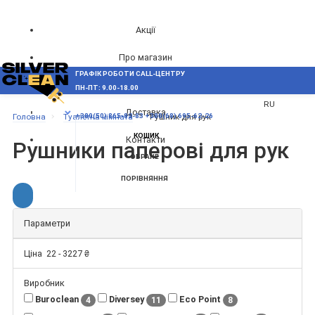
Акції
Про магазин
ГРАФІК РОБОТИ CALL-ЦЕНТРУ
UA
Блог
ПН-ПТ: 9.00-18.00
ВИНИКЛИ ПИТАННЯ,
RU
Доставка
МЕНЮ
Головна
Туалетна кімната
Рушник для рук
+380(50) 865-82-83
+380(68) 695-62-26
КОШИК
Контакти
Рушники паперові для рук
ОБРАНЕ
ПОРІВНЯННЯ
Параметри
Ціна
22
-
3227
₴
Виробник
Buroclean
Diversey
Eco Point
4
11
8