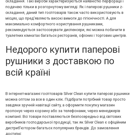
складання. Такі вироби характеризуються наявністю перфорації і
подачею тільки в розгорнутому вигляді. Як і паперові рушники z-
складання, даний тип госптоварів також часто використовують в
місцях, що пред'являють високі вимоги до гігієнічності. А для
максимально комфортного користування рушниками,
рекомендується застосовувати диспенсери, які можна побачити в
туалетних кімнатах багатьох ресторанів, офісних і торгових центрів.
Недорого купити паперові
рушники з доставкою по
всій країні
В інтернет-магазині госптоварів Silver Clean купити паперові рушники
можна оптом за все в один клік. Підібрати потрібний товар просто
завдяки зручній навігації сайту, а оформити покупку магазин
пропонує через корзину або за телефонами, через менеджерів
компанії. Всі товари поставляються безпосередньо від світових
виробників господарської продукції, так як Silver Clean є офіційним
дистриб'ютором багатьох популярних брендів. До замовлення
доступні: