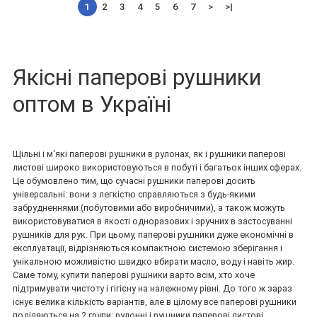
1
2
3
4
5
6
7
>
>|
Якісні паперові рушники
оптом в Україні
Щільні і м'які паперові рушники в рулонах, як і рушники паперові
листові широко використовуються в побуті і багатьох інших сферах.
Це обумовлено тим, що сучасні рушники паперові досить
універсальні: вони з легкістю справляються з будь-якими
забрудненнями (побутовими або виробничими), а також можуть
використовуватися в якості одноразових і зручних в застосуванні
рушників для рук. При цьому, паперові рушники дуже економічні в
експлуатації, відрізняються компактною системою зберігання і
унікальною можливістю швидко вбирати масло, воду і навіть жир.
Саме тому, купити паперові рушники варто всім, хто хоче
підтримувати чистоту і гігієну на належному рівні. До того ж зараз
існує велика кількість варіантів, але в цілому все паперові рушники
поділяються на 2 групи: рулонні і рушники паперові листові