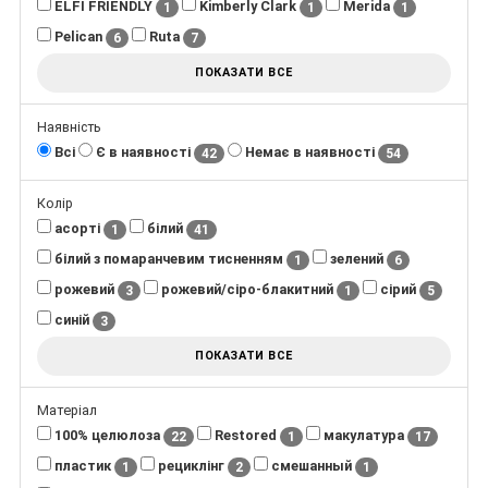
ELFI FRIENDLY
Kimberly Clark
Merida
1
1
1
Pelican
Ruta
6
7
ПОКАЗАТИ ВСЕ
Наявність
Всі
Є в наявності
Немає в наявності
42
54
Колір
асорті
білий
1
41
білий з помаранчевим тисненням
зелений
1
6
рожевий
рожевий/сіро-блакитний
сірий
3
1
5
синій
3
ПОКАЗАТИ ВСЕ
Матеріал
100% целюлоза
Restored
макулатура
22
1
17
пластик
рециклінг
смешанный
1
2
1