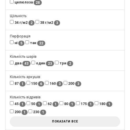
целюлоза
28
Щільність
34 г/м2
38 г/м2
2
3
Перфорація
ні
так
5
22
Кількість шарів
два
один
три
43
23
2
Кількість аркушів
87
150
160
200
1
6
3
3
Кількість відривів
45
50
62
80
175
180
1
1
1
1
1
1
200
230
1
1
ПОКАЗАТИ ВСЕ