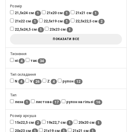
Розмір
21,5х24 см
21х20 см
21х21 см
1
1
1
21х22 см
22,5х19 см
22,5х22,5 см
1
1
2
22,5х24,5 см
23х23 см
1
1
ПОКАЗАТИ ВСЕ
Тиснення
ні
так
4
34
Тип складання
N
V
Z
рулон
4
26
4
12
Тип
леза
листова
рулон на гільзі
1
17
16
Розмір аркуша
15х22,5 см
19х22,7 см
20х20 см
2
1
1
20х23 см
21х19 см
21х21 см
1
1
1