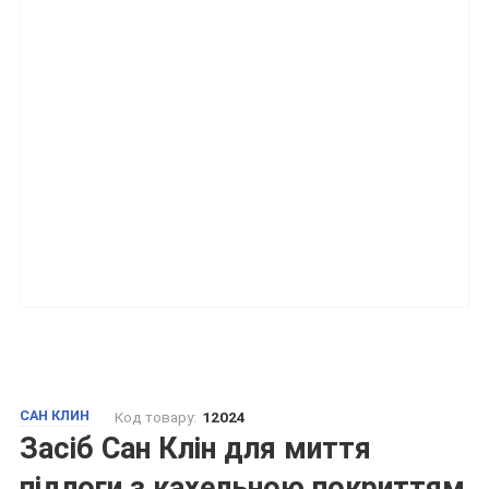
САН КЛИН
Код товару:
12024
Засіб Сан Клін для миття
підлоги з кахельною покриттям