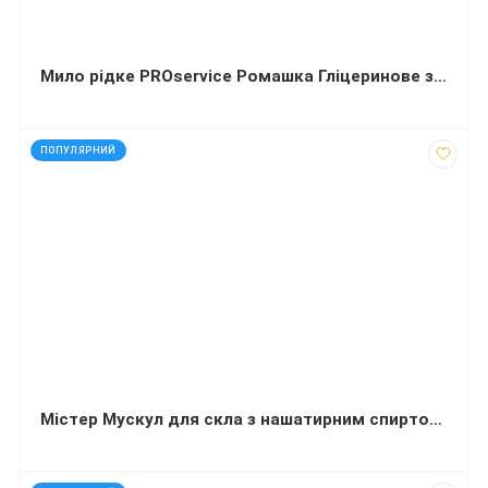
Мило рідке PROservice Ромашка Гліцеринове з перламутром 5 л
код: 35051
ПОПУЛЯРНИЙ
Містер Мускул для скла з нашатирним спиртом, пляшка з розпилювачем, (500 мл)
код: 4547