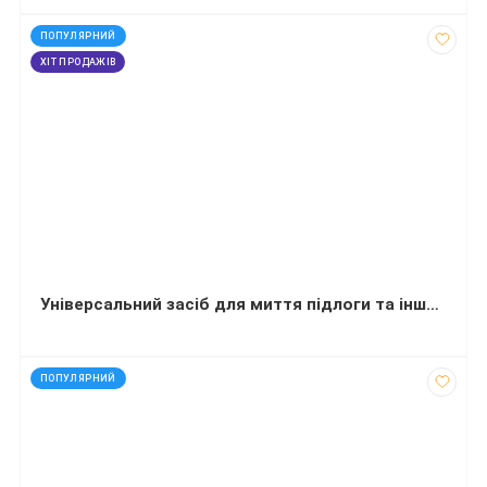
код: 13605
ПОПУЛЯРНИЙ
ХІТ ПРОДАЖІВ
Універсальний засіб для миття підлоги та інших поверхонь Balu Uno Blu sky 5 л
код: 35123
ПОПУЛЯРНИЙ