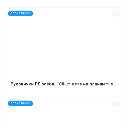
код: 927547
ПОПУЛЯРНИЙ
Рукавички РЕ разові 100шт в п/е на планшеті з відр.
код: 11907
ПОПУЛЯРНИЙ