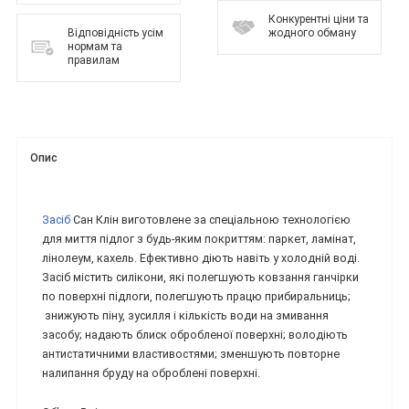
Конкурентні ціни та
Відповідність усім
жодного обману
нормам та
правилам
Опис
Засіб
Сан Клін виготовлене за спеціальною технологією
для миття підлог з будь-яким покриттям: паркет, ламінат,
лінолеум, кахель. Ефективно діють навіть у холодній воді.
Засіб містить силікони, які полегшують ковзання ганчірки
по поверхні підлоги, полегшують працю прибиральниць;
знижують піну, зусилля і кількість води на змивання
засобу; надають блиск обробленої поверхні; володіють
антистатичними властивостями; зменшують повторне
налипання бруду на оброблені поверхні.