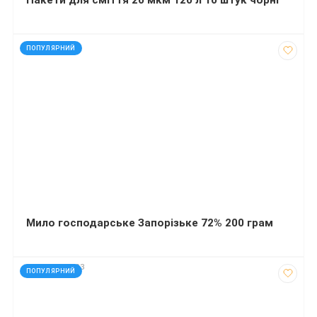
код: 50009
ПОПУЛЯРНИЙ
Мило господарське Запорізьке 72% 200 грам
код: 32690023
ПОПУЛЯРНИЙ