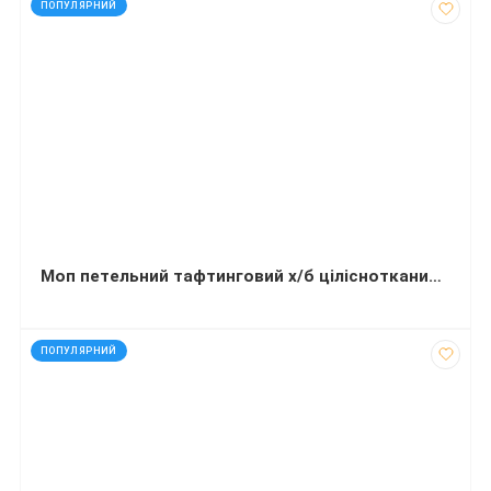
ПОПУЛЯРНИЙ
Моп петельний тафтинговий х/б ціліснотканинний 40 см кріплення кишеня+язик
код: 91727
ПОПУЛЯРНИЙ