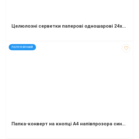
Целюлозні серветки паперові одношарові 24х24 см 500 листів
код: 1833
ПОПУЛЯРНИЙ
Папка-конверт на кнопці А4 напівпрозора синя Buromax