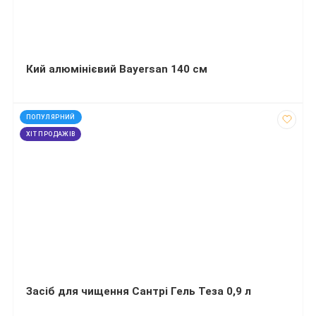
Кий алюмінієвий Bayersan 140 см
код: 120383
ПОПУЛЯРНИЙ
ХІТ ПРОДАЖІВ
Засіб для чищення Сантрі Гель Теза 0,9 л