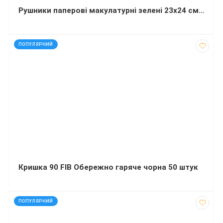
Рушники паперові макулатурні зелені 23х24 см Економ V-складка 160 штук
код: 927235
ПОПУЛЯРНИЙ
Кришка 90 FIB Обережно гаряче чорна 50 штук
код: 21961
ПОПУЛЯРНИЙ