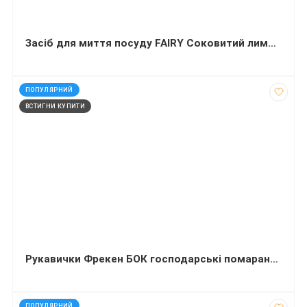
Засіб для миття посуду FAIRY Соковитий лимон 900мл
код: 290303
ПОПУЛЯРНИЙ
ВСТИГНИ КУПИТИ
Рукавички Фрекен БОК господарські помаранчевi L
код: 1202889
ПОПУЛЯРНИЙ