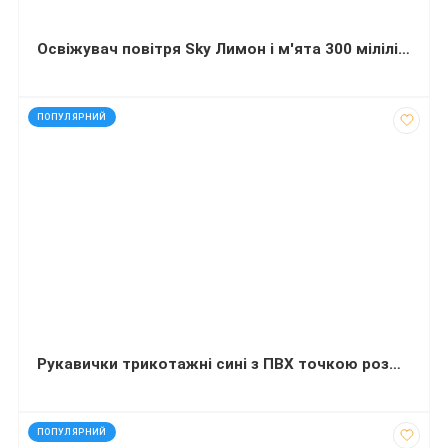
Освіжувач повітря Sky Лимон і м'ята 300 мілілітрів
код: 810057
ПОПУЛЯРНИЙ
Рукавички трикотажні сині з ПВХ точкою розмір 10 (XL)
код: 35311
ПОПУЛЯРНИЙ