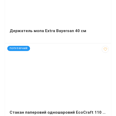
Держатель мопа Extra Bayersan 40 см
код: 32490
ПОПУЛЯРНИЙ
Стакан паперовий одношаровий EcoCraft 110 мл щільність 210г/м2 85 штук