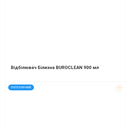
Відбілювач Білизна BUROCLEAN 900 мл
код: 120309
ПОПУЛЯРНИЙ