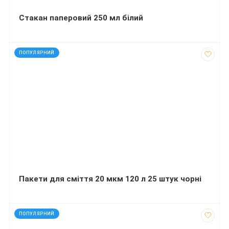
Стакан паперовий 250 мл білий
код: 927679
ПОПУЛЯРНИЙ
Пакети для сміття 20 мкм 120 л 25 штук чорні
код: 35340
ПОПУЛЯРНИЙ