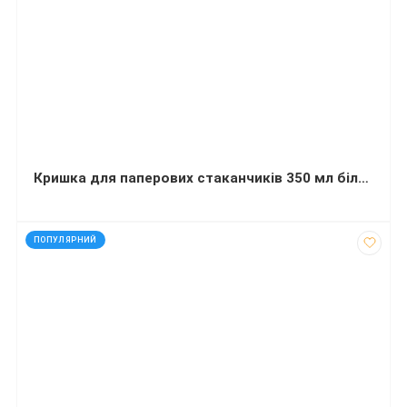
Кришка для паперових стаканчиків 350 мл біла діаметр 90 мм 50 штук
код: 12145
ПОПУЛЯРНИЙ