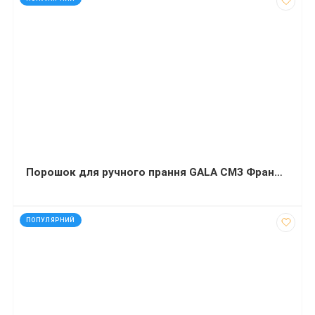
Порошок для ручного прання GALA СМЗ Французький аромат 400 г
код: 927666
ПОПУЛЯРНИЙ