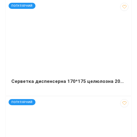
код: 91521
ПОПУЛЯРНИЙ
Серветка диспенсерна 170*175 целюлозна 2000 аркушів
код: 32447
ПОПУЛЯРНИЙ