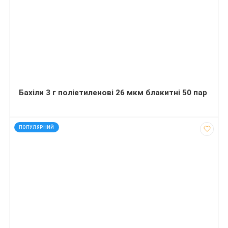
Бахіли 3 г поліетиленові 26 мкм блакитні 50 пар
код: 290282
ПОПУЛЯРНИЙ