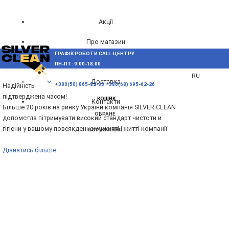
Акції
Про магазин
ГРАФІК РОБОТИ CALL-ЦЕНТРУ
UA
Блог
ПН-ПТ: 9.00-18.00
ВИНИКЛИ ПИТАННЯ,
RU
Доставка
МЕНЮ
+380(50) 865-82-83
+380(68) 695-62-26
Надійність
підтверджена часом!
КОШИК
Контакти
Більше 20 років на ринку України компанія SILVER CLEAN
ОБРАНЕ
допомогла пітримувати високий стандарт чистоти и
гігієни у вашому повсякденному житті і житті компанії
ПОРІВНЯННЯ
Дізнатись більше