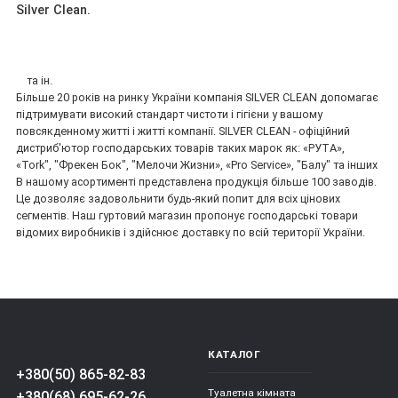
Silver Clean.
та ін.
Більше 20 років на ринку України компанія SILVER CLEAN допомагає
підтримувати високий стандарт чистоти і гігієни у вашому
повсякденному житті і житті компанії. SILVER CLEAN - офіційний
дистриб'ютор господарських товарів таких марок як: «РУТА»,
«Tork", "Фрекен Бок", "Мелочи Жизни», «Pro Service», "Балу" та інших
В нашому асортименті представлена продукція більше 100 заводів.
Це дозволяє задовольнити будь-який попит для всіх цінових
сегментів. Наш гуртовий магазин пропонує господарські товари
відомих виробників і здійснює доставку по всій території України.
КАТАЛОГ
+380(50) 865-82-83
Туалетна кімната
+380(68) 695-62-26