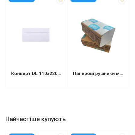
Конверт DL 110х220мм білий СКЛ (термоупаковка)
Паперові рушники макулатурні “WELLiS” V-складання сірі 200 листів
Найчастіше купують
код: 13446
код: 92573