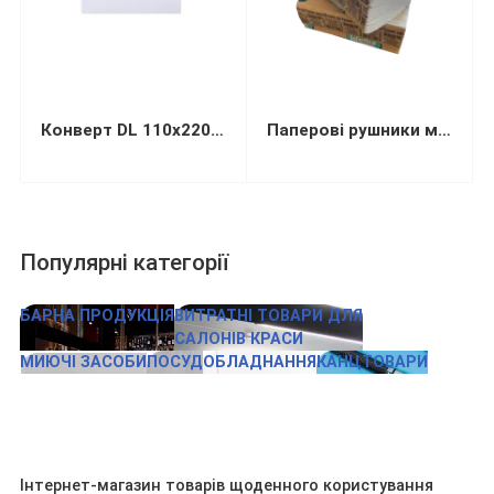
Конверт DL 110х220мм білий СКЛ (термоупаковка)
Паперові рушники макулатурні “WELLiS” V-складання сірі 200 листів
Популярні категорії
БАРНА ПРОДУКЦІЯ
ВИТРАТНІ ТОВАРИ ДЛЯ
САЛОНІВ КРАСИ
МИЮЧІ ЗАСОБИ
ПОСУД
ОБЛАДНАННЯ
КАНЦТОВАРИ
Інтернет-магазин товарів щоденного користування