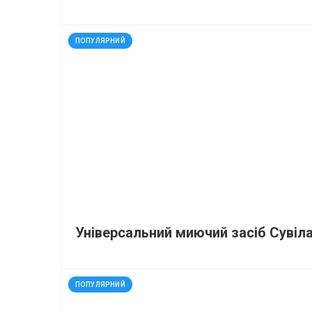
код: 272653
ПОПУЛЯРНИЙ
Універсальний миючий засіб Сувіла
код: 927305
ПОПУЛЯРНИЙ