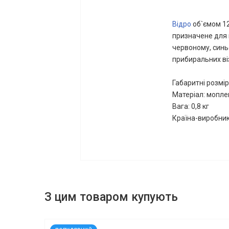
Відро
об`ємом 12
призначене для 
червоному, синь
прибиральних віз
Габаритні розмір
Матеріал: мопле
Вага: 0,8 кг
Країна-виробник:
З цим товаром купують
код: 927304