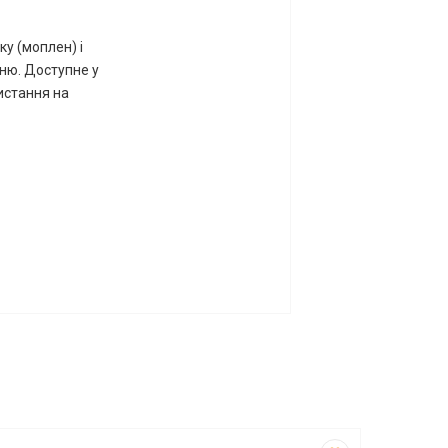
у (моплен) і
ню. Доступне у
истання на