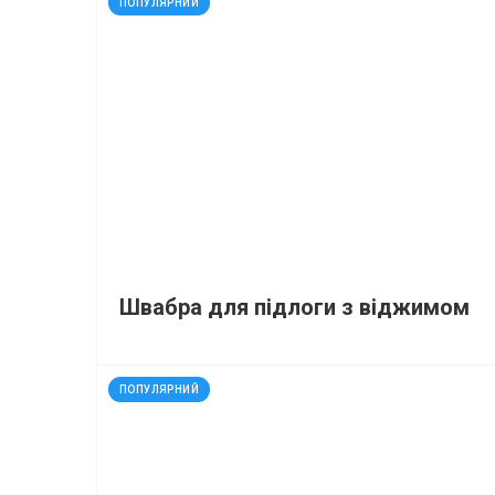
ПОПУЛЯРНИЙ
Швабра для підлоги з віджимом
код: 4393
ПОПУЛЯРНИЙ