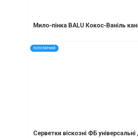
Мило-пінка BALU Кокос-Ваніль кані
код: 32441
ПОПУЛЯРНИЙ
Серветки віскозні ФБ універсальн