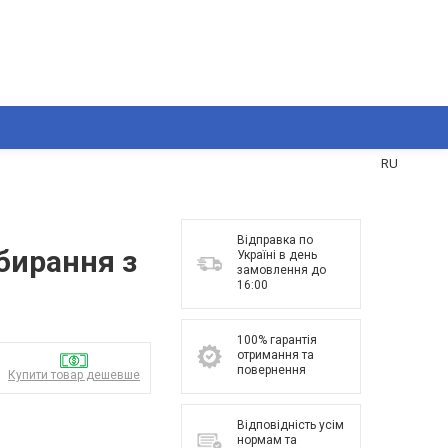
UA
RU
Відправка по
бирання з
Україні в день
замовлення до
16:00
100% гарантія
отримання та
повернення
Купити товар дешевше
Відповідність усім
нормам та