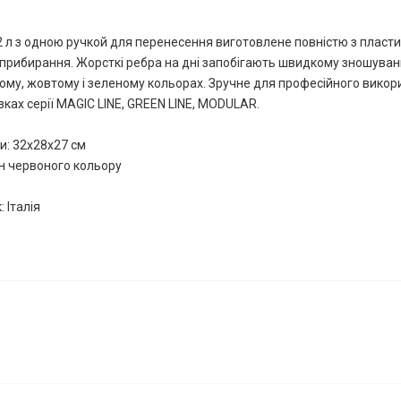
 л з одною ручкой для перенесення виготовлене повністю з пластик
прибирання. Жорсткі ребра на дні запобігають швидкому зношуван
ому, жовтому і зеленому кольорах. Зручне для професійного викор
ках серії MAGIC LINE, GREEN LINE, MODULAR.
и: 32х28х27 см
н червоного кольору
 Італія