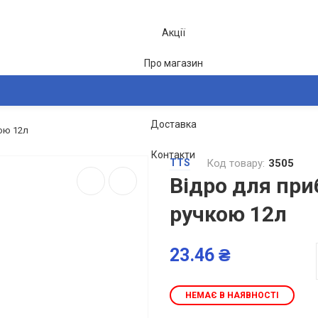
Акції
Про магазин
Блог
Доставка
ою 12л
2-26
Контакти
TTS
Код товару:
3505
Відро для при
ручкою 12л
23.46 ₴
НЕМАЄ В НАЯВНОСТІ