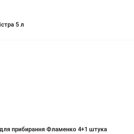
стра 5 л
і для прибирання Фламенко 4+1 штука