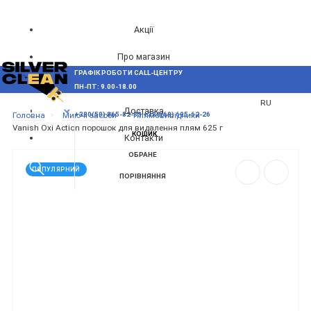
Акції
Про магазин
ГРАФІК РОБОТИ CALL-ЦЕНТРУ
UA
Блог
ПН-ПТ: 9.00-18.00
ВИНИКЛИ ПИТАННЯ,
RU
Доставка
МЕНЮ
Головна
Миючі засоби
Плямовивідники
+380(50) 865-82-83
+380(68) 695-62-26
Vanish Oxi Action порошок для видалення плям 625 г
КОШИК
Контакти
ОБРАНЕ
ПОПУЛЯРНИЙ
ПОРІВНЯННЯ