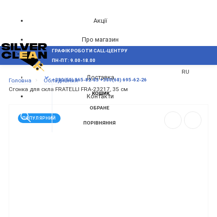
Акції
Про магазин
ГРАФІК РОБОТИ CALL-ЦЕНТРУ
UA
Блог
ПН-ПТ: 9.00-18.00
ВИНИКЛИ ПИТАННЯ,
RU
Доставка
МЕНЮ
Головна
Обладнання
+380(50) 865-82-83
+380(68) 695-62-26
Сгонка для скла FRATELLI FRA-23217, 35 см
КОШИК
Контакти
ОБРАНЕ
ПОПУЛЯРНИЙ
ПОРІВНЯННЯ