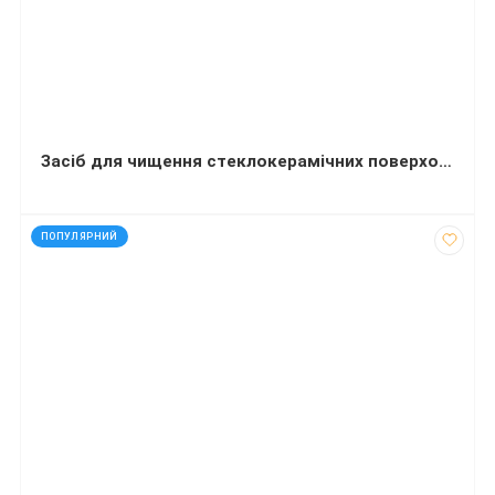
Засіб для чищення стеклокерамічних поверхонь Кристал з розплювачем 500 мл
код: 50307
ПОПУЛЯРНИЙ