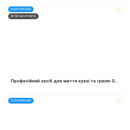
код: 810059
ПОПУЛЯРНИЙ
ВСТИГНИ КУПИТИ
Професійний засіб для миття кухні та грилю GRILL & BBQ 5 л
код: 12311
ПОПУЛЯРНИЙ