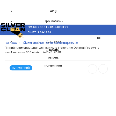
Акції
Про магазин
ГРАФІК РОБОТИ CALL-ЦЕНТРУ
UA
Блог
ПН-ПТ: 9.00-18.00
ВИНИКЛИ ПИТАННЯ,
RU
Доставка
МЕНЮ
Головна
Миючі засоби
Плямовивідники
+380(50) 865-82-83
+380(68) 695-62-26
Пінний плямовивідник для килимів і текстилю Optimal Pro ручне
КОШИК
Контакти
використання 500 мілілітрів
ОБРАНЕ
ПОРІВНЯННЯ
ПОПУЛЯРНИЙ