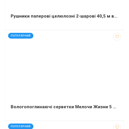
Рушники паперові целюлозні 2-шарові 40,5 м в індивідуальній упаковці 180 відривів 1 рулон
код: 40036
ПОПУЛЯРНИЙ
Вологопоглинаючі серветки Мелочи Жизни 5 штук
код: 40752
ПОПУЛЯРНИЙ