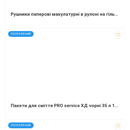
Рушники паперові макулатурні в рулоні на гільзі Новий Київ-Експрес
код: 14030
ПОПУЛЯРНИЙ
Пакети для сміття PRO service ХД чорні 35 л 100 штук 50х55 сантиметрів
код: 91728
ПОПУЛЯРНИЙ