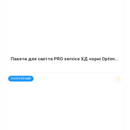
Пакети для сміття PRO service ХД чорні Optimum 60 л 20 шт (60х75 сантиметрів)
код: 91280
ПОПУЛЯРНИЙ