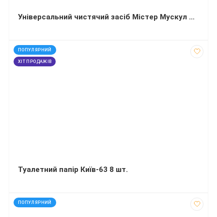
Універсальний чистячий засіб Містер Мускул Після дощу 500 мл
код: 50187
ПОПУЛЯРНИЙ
ХІТ ПРОДАЖІВ
Туалетний папір Київ-63 8 шт.
код: 120367
ПОПУЛЯРНИЙ