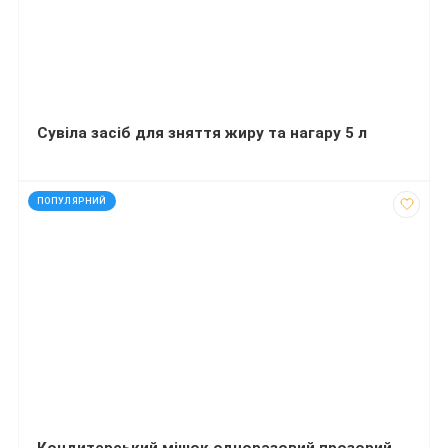
Сувіла засіб для зняття жиру та нагару 5 л
код: 12992
ПОПУЛЯРНИЙ
Кондитерський мішок одноразовий прозорий 55 см ( ROLLH55WP) 5 штук