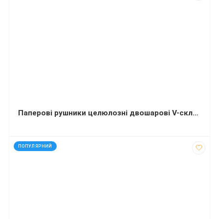
Паперові рушники целюлозні двошарові V-складання Premium Р123 160 аркушів
код: 20686
ПОПУЛЯРНИЙ