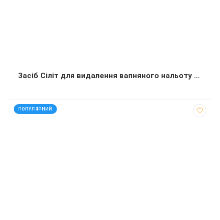
Засіб Сіліт для видалення вапняного нальоту та іржі 450 міллілітрів
код: 40204
ПОПУЛЯРНИЙ