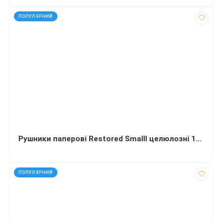
код: 40776
ПОПУЛЯРНИЙ
Рушники паперові Restored Smalll целюлозні 1-шарові V-складання 105х210 мм 150 листів
код: 60106
ПОПУЛЯРНИЙ