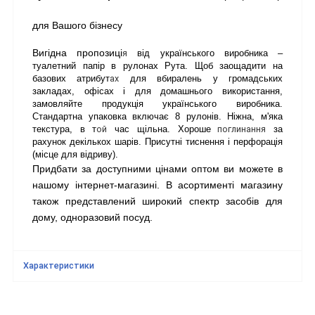
для Вашого бізнесу
Вигідна пропозиці
я
 від українського виробника – 
туалетний папір в рулонах Рута. Щоб заощадити на 
ах
базових атрибут
 для вбиралень у громадських 
закладах, офісах і для домашнього використання, 
замовляйте продукція українського виробника. 
Стандартна упаковка включає 8 рулонів. Ніжна, м'яка 
ой
поглинання
текстура, в т
 час щільна. Хорош
е
 за 
рахунок декількох шарів. Присутні тиснення і перфорація 
(місце для відриву).
Придбати за доступними цінами оптом ви можете в 
нашому інтернет-магазині. В асортименті магазину 
також представлений широкий спектр засобів для 
дому, одноразовий посуд.
Характеристики