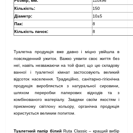
Розмір, мм:
110х96
Кількість:
150
Діаметр: 
10±5 
Пак:
8
Кількість пачок: 
8
Туалетна продукція вже давно і міцно увійшла в 
повсякденний ужиток. Важко уявити своє життя без 
неї, навіть незважаючи на той факт, що цю складов
у
ванної і туалетної кімнат застосовують великий 
відсоток населення. Традиційно, санітарно-гігієнічна 
продукція виробляється з натуральної сировини, 
шляхом переробки паперових відходів та з 
комбінованого матеріалу. Завдяки своїм якостям і 
приємному світло
 кольору, органічна продукція 
му
користується великим попитом.
Туалетний папір білий 
Ruta Classic – кращий вибір 