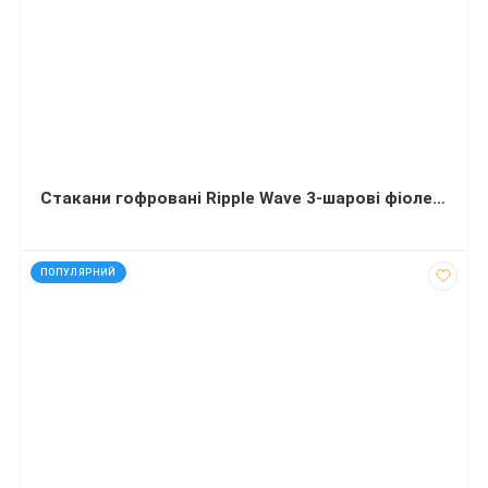
Стакани гофровані Ripple Wave 3-шарові фіолетові Very peri 350 мілілітрів 30 штук
код: 13458
ПОПУЛЯРНИЙ