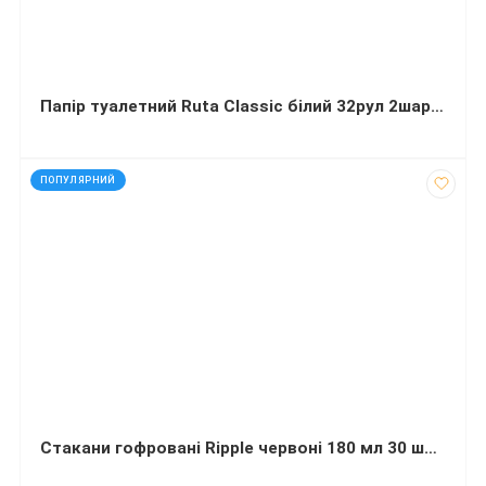
Папір туалетний Ruta Classic білий 32рул 2шарова біла
код: 15092
ПОПУЛЯРНИЙ
Стакани гофровані Ripple червоні 180 мл 30 штук