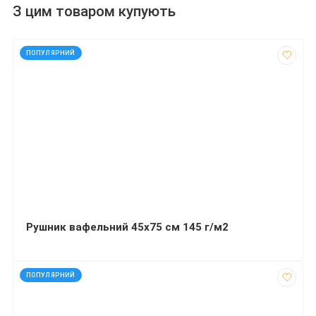
З цим товаром купують
код: 928109
ПОПУЛЯРНИЙ
Рушник вафельний 45х75 см 145 г/м2
код: 91127
ПОПУЛЯРНИЙ