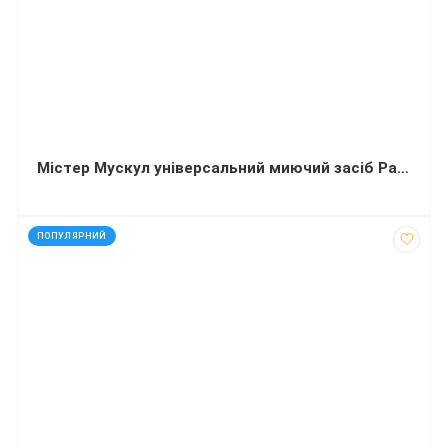
Містер Мускул універсальний миючий засіб Ранкова свіжість 500 мл
код: 91691
ПОПУЛЯРНИЙ