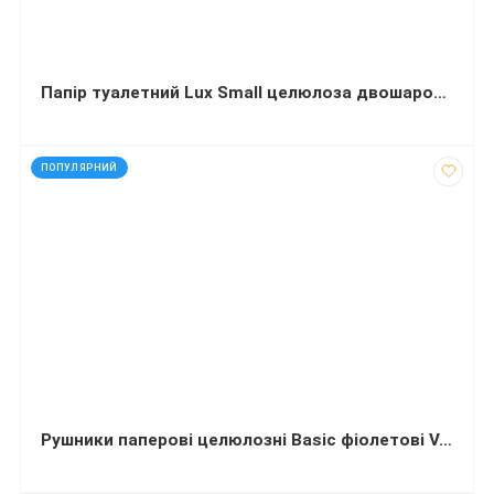
Папір туалетний Lux Small целюлоза двошарова 15 м 24 рулона
код: 12501
ПОПУЛЯРНИЙ
Рушники паперові целюлозні Basic фіолетові V-складання 1-шарові 230х210 мм 170 штук