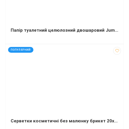
Папір туалетний целюлозний двошаровий Jumbo 90 м 6 рулонов
код: 91504
ПОПУЛЯРНИЙ
Серветки косметичні без малюнку брикет 20х20 білі 2-шарові V-складання 100 штук