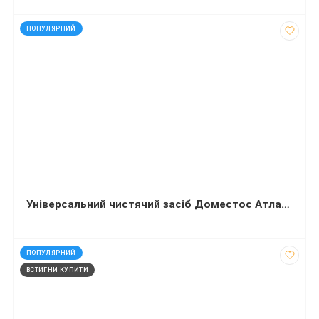
код: 12147
ПОПУЛЯРНИЙ
Універсальний чистячий засіб Доместос Атлантична свіжість 500 мл
код: 60117
ПОПУЛЯРНИЙ
ВСТИГНИ КУПИТИ