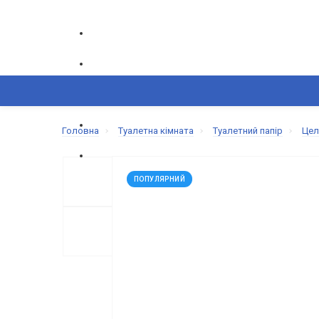
ГРАФІК РОБОТИ CALL-ЦЕНТРУ
ПН-ПТ: 9.00-18.00
ВИНИКЛИ ПИТАННЯ,
Головна
Туалетна кімната
Туалетний папір
Цел
+380(50) 865-82-83
+380(68) 695-6
КОШИК
КАТАЛОГ
ОБРАНЕ
ПОПУЛЯРНИЙ
ПОРІВНЯННЯ