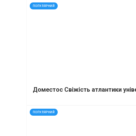
код: 12073
ПОПУЛЯРНИЙ
Доместос Свіжість атлантики уніве
код: 91419
ПОПУЛЯРНИЙ