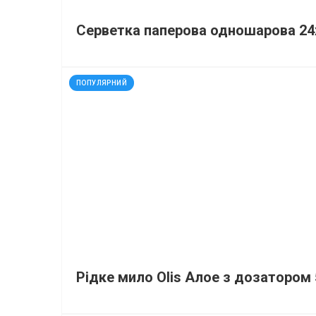
Серветка паперова одношарова 24х
код: 91115
ПОПУЛЯРНИЙ
Рідке мило Olis Алое з дозатором