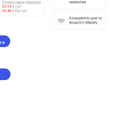
правилам
Купити товар дешевше
63.54
₴ гурт
56.46
₴ big гурт
Конкурентні ціни та
жодного обману
ТИ