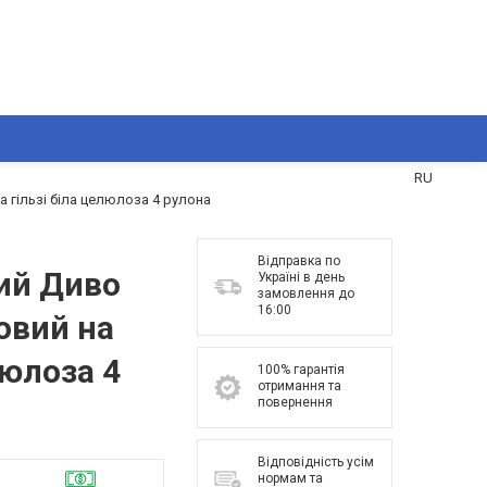
UA
RU
 гільзі біла целюлоза 4 рулона
Відправка по
ий Диво
Україні в день
замовлення до
16:00
овий на
люлоза 4
100% гарантія
отримання та
повернення
Відповідність усім
нормам та