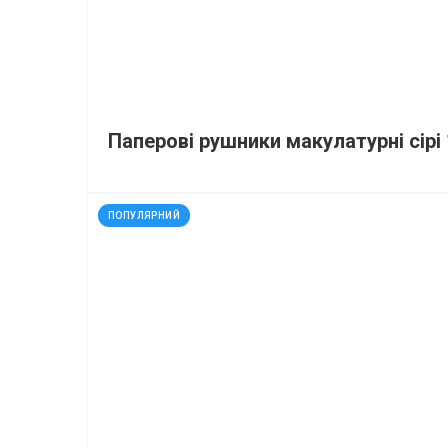
Паперові рушники макулатурні сірі 
код: 927364
ПОПУЛЯРНИЙ