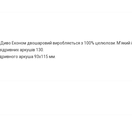
Диво Економ двошаровий виробляється з 100% целюлози. М'який і
 відривних аркушів 130.
ідривного аркуша 93х115 мм.