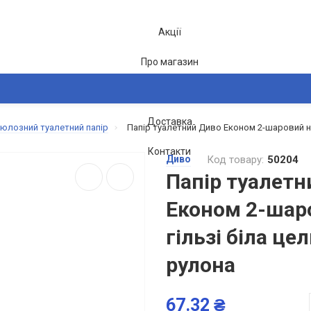
Акції
Про магазин
Блог
Доставка
юлозний туалетний папір
Папір туалетний Диво Економ 2-шаровий на
2-26
Контакти
Диво
Код товару:
50204
Папір туалетн
Економ 2-шар
гільзі біла це
рулона
67.32 ₴