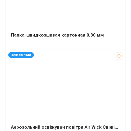
Папка-швидкозшивач картонная 0,30 мм
код: 60036
ПОПУЛЯРНИЙ
Аерозольний освіжувач повітря Air Wick Свіжість водоспаду 240 мілілітрів