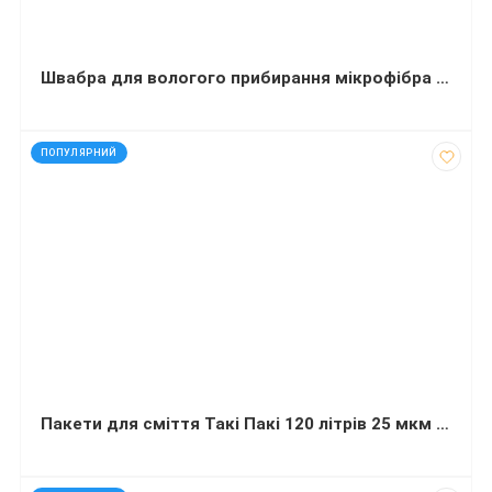
Швабра для вологого прибирання мікрофібра 42 см синя
код: 20743
ПОПУЛЯРНИЙ
Пакети для сміття Такі Пакі 120 літрів 25 мкм LDPE 15 штук чорні