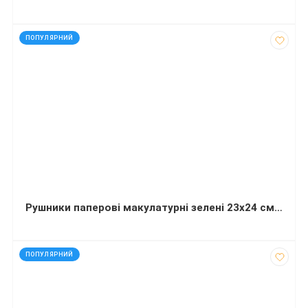
код: 32102
ПОПУЛЯРНИЙ
Рушники паперові макулатурні зелені 23х24 см Економ V-складка 160 штук
код: 92417
ПОПУЛЯРНИЙ