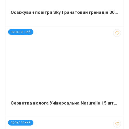
Освіжувач повітря Sky Гранатовий гренадін 300 мілілітрів
код: 13604
ПОПУЛЯРНИЙ
Серветка волога Універсальна Naturelle 15 штук
код: 927486
ПОПУЛЯРНИЙ