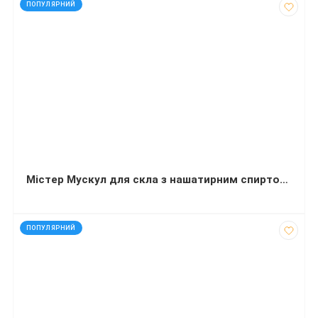
код: 35052
ПОПУЛЯРНИЙ
Містер Мускул для скла з нашатирним спиртом змінна пляшка 500 мл
код: 927299
ПОПУЛЯРНИЙ