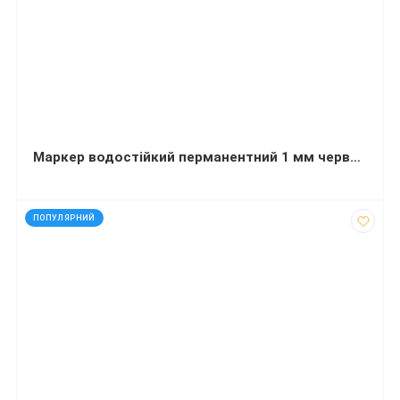
Маркер водостійкий перманентний 1 мм червоний
код: 290283
ПОПУЛЯРНИЙ