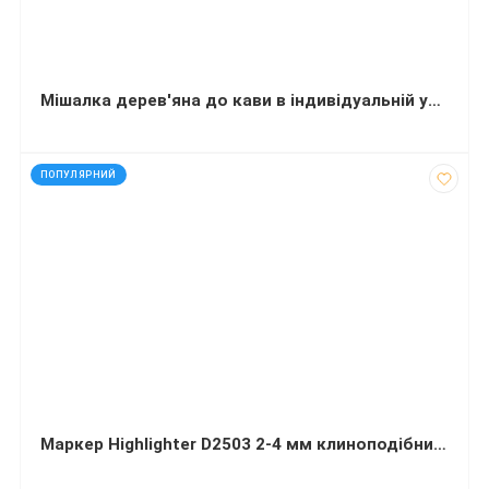
Мішалка дерев'яна до кави в індивідуальній упаковці 14 см 500 штук
код: 927217
ПОПУЛЯРНИЙ
Маркер Highlighter D2503 2-4 мм клиноподібний Рожевий