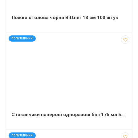
Ложка столова чорна Bittner 18 см 100 штук
код: 927848
ПОПУЛЯРНИЙ
Стаканчики паперові одноразові білі 175 мл 50 штук
код: 32093
ПОПУЛЯРНИЙ