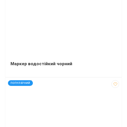
Маркер водостійкий чорний
код: 2030028
ПОПУЛЯРНИЙ