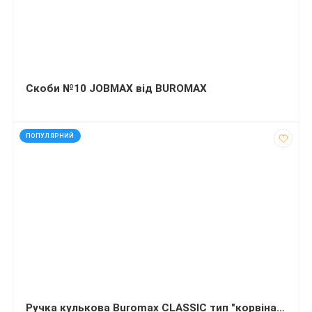
Скоби №10 JOBMAX від BUROMAX
код: 92248
ПОПУЛЯРНИЙ
Ручка кулькова Buromax CLASSIC тип "корвіна" 0.7 мм пластиковий корпус сині чорнила