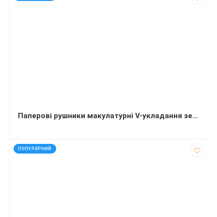
Паперові рушники макулатурні V-укладання зелені 160 аркушів (АМ)
код: 40863
ПОПУЛЯРНИЙ