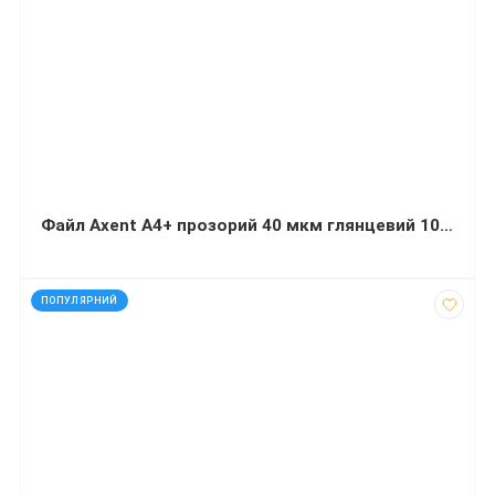
Файл Axent А4+ прозорий 40 мкм глянцевий 100 штук
код: 11243
ПОПУЛЯРНИЙ