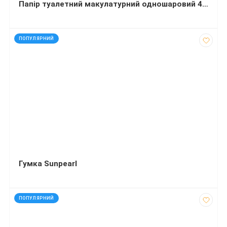
Папір туалетний макулатурний одношаровий 45 м Альбатрос
код: 91875
ПОПУЛЯРНИЙ
Гумка Sunpearl
код: 11929
ПОПУЛЯРНИЙ