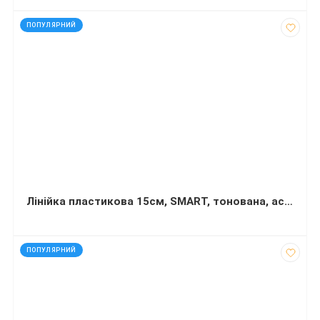
код: 2542
ПОПУЛЯРНИЙ
Лінійка пластикова 15см, SMART, тонована, асорті, в блістері ZiBi (Im)
код: 850
ПОПУЛЯРНИЙ