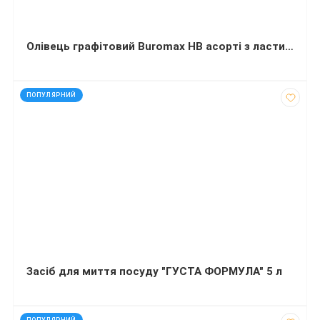
Олівець графітовий Buromax НВ асорті з ластиком
код: 927790
ПОПУЛЯРНИЙ
Засіб для миття посуду "ГУСТА ФОРМУЛА" 5 л
код: 817