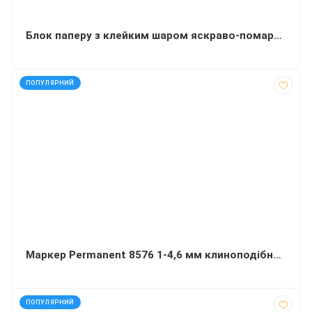
Блок паперу з клейким шаром яскраво-помаранчевий 75x75 мм 100 аркушів Delta AXENT
код: 7524
ПОПУЛЯРНИЙ
Маркер Permanent 8576 1-4,6 мм клиноподібний чорний
код: 913
ПОПУЛЯРНИЙ