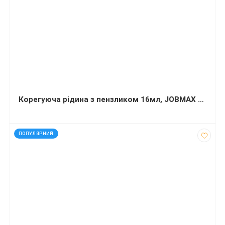
Корегуюча рідина з пензликом 16мл, JOBMAX Buromax (Im)
код: 751
ПОПУЛЯРНИЙ