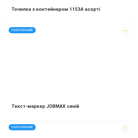
Точилка з контейнером 1153А асорті
код: 927087
ПОПУЛЯРНИЙ
Текст-маркер JOBMAX синій
код: 272630
ПОПУЛЯРНИЙ