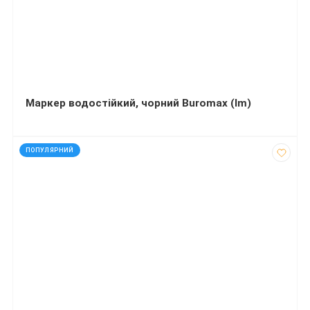
Маркер водостійкий, чорний Buromax (Im)
код: 927082
ПОПУЛЯРНИЙ