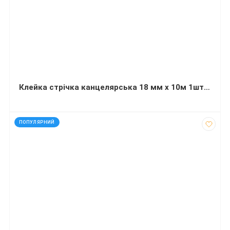
Клейка стрічка канцелярська 18 мм х 10м 1штука прозора Buromax
код: 927308
ПОПУЛЯРНИЙ