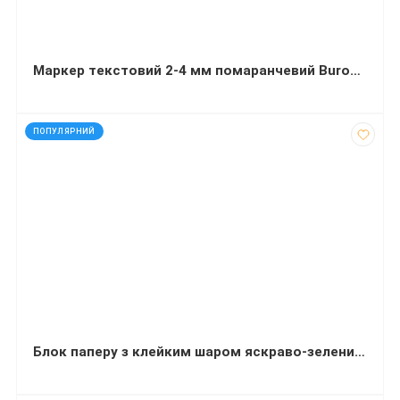
Маркер текстовий 2-4 мм помаранчевий Buromax
код: 927732
ПОПУЛЯРНИЙ
Блок паперу з клейким шаром яскраво-зелений 75x75 мм 100 аркушів Delta