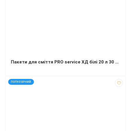
Пакети для сміття PRO service ХД білі 20 л 30 шт 45х50 сантиметрів
код: 916
ПОПУЛЯРНИЙ