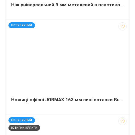
Ніж універсальний 9 мм металевий в пластиковіому корпусі з гумовими вставками
код: 1208
ПОПУЛЯРНИЙ
Ножицi офiснi JOBMAX 163 мм сині вставки Buromax
код: 1995
ПОПУЛЯРНИЙ
ВСТИГНИ КУПИТИ