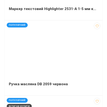
Маркер текстовий Highlighter 2531-A 1-5 мм клиноподібний набір з 4-х кольорів
код: 927309
ПОПУЛЯРНИЙ
Ручка масляна DB 2059 червона
код: 1459
ПОПУЛЯРНИЙ
ВСТИГНИ КУПИТИ