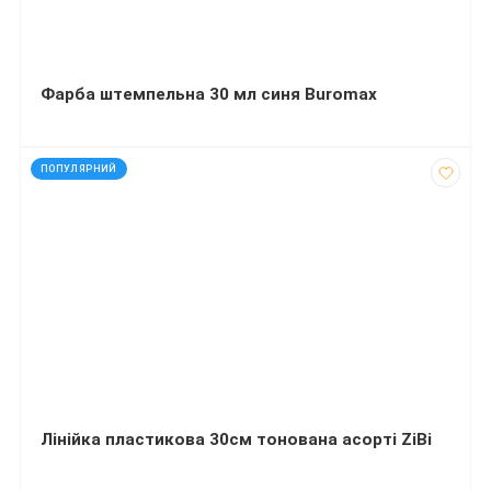
Фарба штемпельна 30 мл синя Buromax
код: 2557
ПОПУЛЯРНИЙ
Лінійка пластикова 30см тонована асорті ZiBi