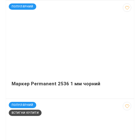
код: 7512
ПОПУЛЯРНИЙ
Маркер Permanent 2536 1 мм чорний
код: 927207
ПОПУЛЯРНИЙ
ВСТИГНИ КУПИТИ