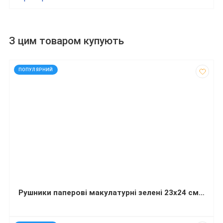
З цим товаром купують
код: 32102
ПОПУЛЯРНИЙ
Рушники паперові макулатурні зелені 23х24 см Економ V-складка 160 штук