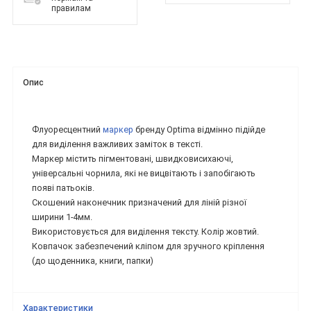
правилам
Опис
Флуоресцентний
маркер
бренду Optima відмінно підійде
для виділення важливих заміток в тексті.
Маркер містить пігментовані, швидковисихаючі,
універсальні чорнила, які не вицвітають і запобігають
появі патьоків.
Скошений наконечник призначений для ліній різної
ширини 1-4мм.
Використовується для виділення тексту. Колір жовтий.
Ковпачок забезпечений кліпом для зручного кріплення
(до щоденника, книги, папки)
Характеристики