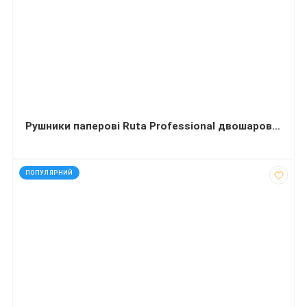
Рушники паперові Ruta Professional двошарові целюлозні 12,5 м 8 рулонів
код: 7279
ПОПУЛЯРНИЙ