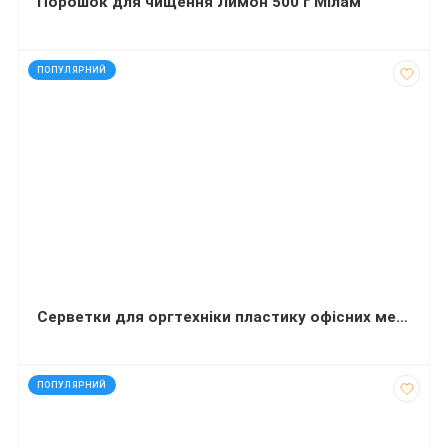
Порошок для чищення Лимон 500 г Мілам
код: 2630
ПОПУЛЯРНИЙ
Серветки для оргтехніки пластику офісних меблів JOBMAX Buromax
код: 40790
ПОПУЛЯРНИЙ