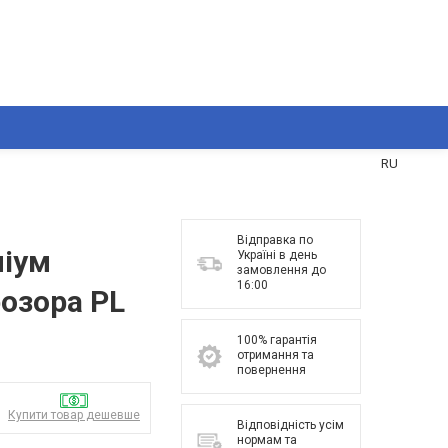
UA
RU
Відправка по
іум
Україні в день
замовлення до
16:00
озора PL
100% гарантія
отримання та
повернення
Купити товар дешевше
Відповідність усім
нормам та