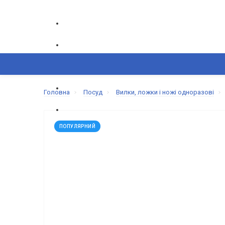
ГРАФІК РОБОТИ CALL-ЦЕНТРУ
ПН-ПТ: 9.00-18.00
ВИНИКЛИ ПИТАННЯ,
Головна
Посуд
Вилки, ложки і ножі одноразові
+380(50) 865-82-83
+380(68) 695-6
КОШИК
КАТАЛОГ
ОБРАНЕ
ПОПУЛЯРНИЙ
ПОРІВНЯННЯ