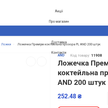
Акції
Про магазин
Блог
Доставка
Ложки
Ложечка Преміум коктейльна прозора PL АND 200 штук
2-26
Контакти
AND
Код товару:
11908
Ложечка Прем
коктейльна пр
АND 200 штук
252.48 ₴