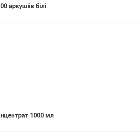
00 аркушіів білі
онцентрат 1000 мл