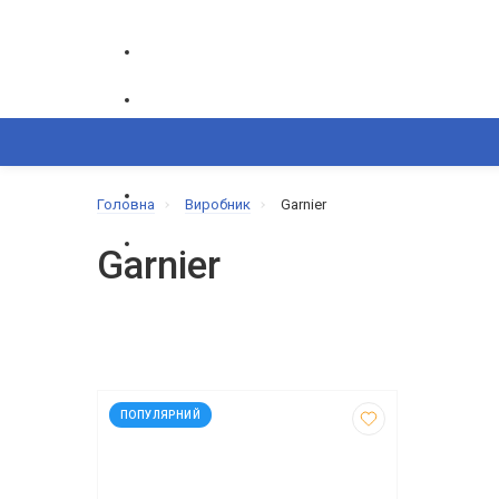
ГРАФІК РОБОТИ CALL-ЦЕНТРУ
ПН-ПТ: 9.00-18.00
ВИНИКЛИ ПИТАННЯ,
Головна
Виробник
Garnier
+380(50) 865-82-83
+380(68) 695-6
КОШИК
Garnier
КАТАЛОГ
ОБРАНЕ
ПОРІВНЯННЯ
код: 3404
ПОПУЛЯРНИЙ