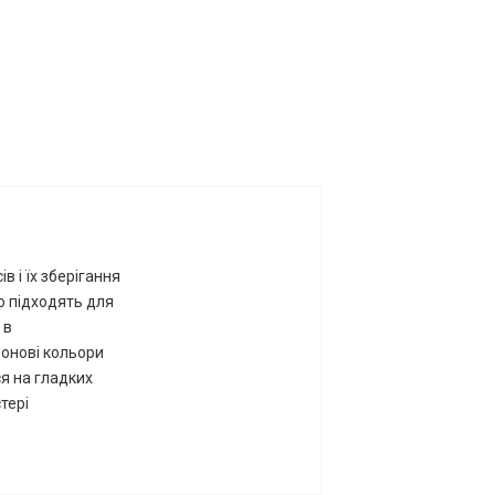
 і їх зберігання
но підходять для
 в
еонові кольори
я на гладких
тері