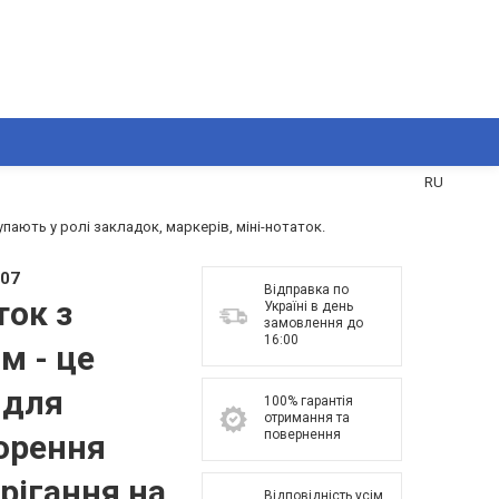
UA
RU
пають у ролі закладок, маркерів, міні-нотаток.
07
Відправка по
ток з
Україні в день
замовлення до
16:00
м - це
 для
100% гарантія
отримання та
повернення
орення
ерігання на
Відповідність усім