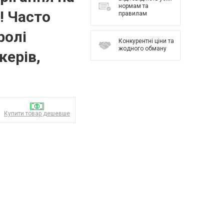
нормам та
! Часто
правилам
ролі
Конкурентні ціни та
жодного обману
керів,
Купити товар дешевше