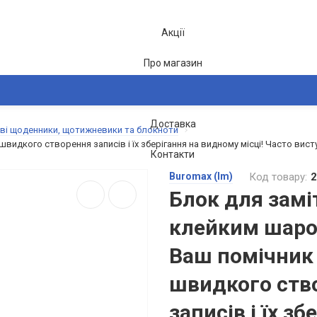
Акції
Про магазин
Блог
Доставка
ві щоденники, щотижневики та блокноти
2-26
видкого створення записів і їх зберігання на видному місці! Часто висту
Контакти
Buromax (Im)
Код товару:
2
Блок для замі
клейким шаро
Ваш помічник
швидкого ств
записів і їх зб