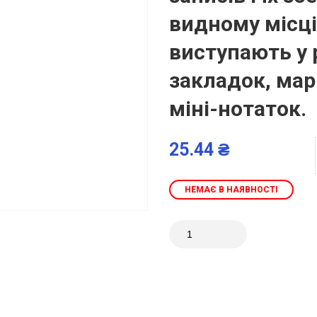
видному місці
виступають у 
закладок, мар
міні-нотаток.
25.44 ₴
НЕМАЄ В НАЯВНОСТІ