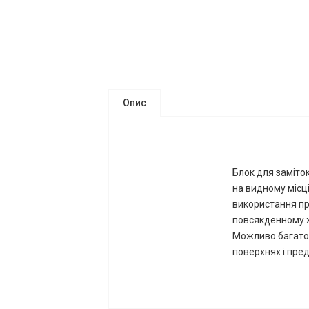
Опис
Блок для заміток
на видному місці
використання пр
повсякденному жи
Можливо багатор
поверхнях і пред