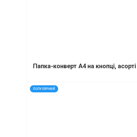
Папка-конверт А4 на кнопці, асорті
код: 30001
ПОПУЛЯРНИЙ