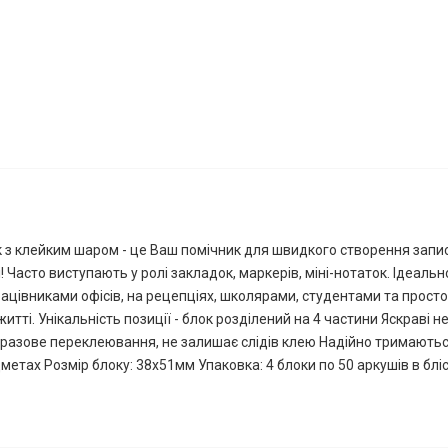
 з клейким шаром - це Ваш помічник для швидкого створення записів
! Часто виступають у ролі закладок, маркерів, міні-нотаток. Ідеаль
ацівниками офісів, на рецепціях, школярами, студентами та просто
тті. Унікальність позиції - блок розділений на 4 частини Яскраві н
азове переклеювання, не залишає слідів клею Надійно тримаютьс
метах Розмір блоку: 38х51мм Упаковка: 4 блоки по 50 аркушів в бліс