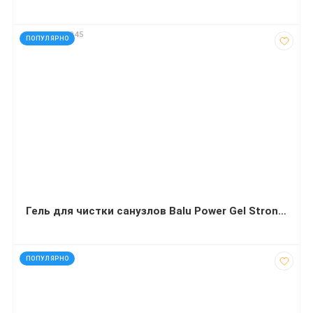
код: 19040045
ПОПУЛЯРНО
Гель для чистки санузлов Balu Power Gel Strong Хвоя 1 л
код: 41328
ПОПУЛЯРНО