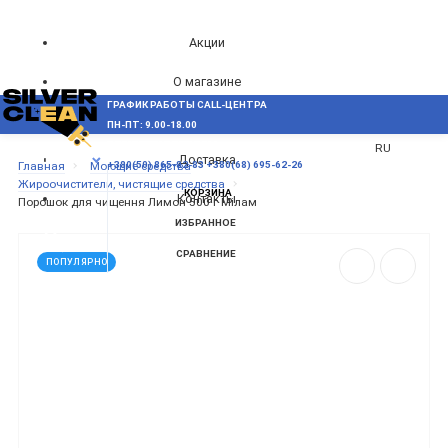
Акции
О магазине
ГРАФИК РАБОТЫ CALL-ЦЕНТРА
UA
Блог
ПН-ПТ: 9.00-18.00
ВОЗНИКЛИ ВОПРОСЫ,
RU
Доставка
МЕНЮ
Главная
Моющие средства
+380(50) 865-82-83
+380(68) 695-62-26
Жироочистители, чистящие средства
КОРЗИНА
Контакты
Порошок для чищення Лимон 500 г Мілам
ИЗБРАННОЕ
СРАВНЕНИЕ
ПОПУЛЯРНО