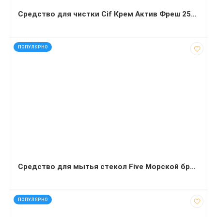
Средство для чистки Cif Крем Актив Фреш 250 миллилитров
код: 91130
ПОПУЛЯРНО
Средство для мытья стекол Five Морской бриз 5 л
код: 12216
ПОПУЛЯРНО