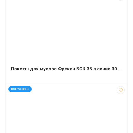
Пакеты для мусора Фрекен БОК 35 л синие 30 штук
код: 12900
ПОПУЛЯРНО