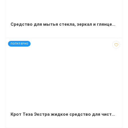
Средство для мытья стекла, зеркал и глянцевых поверхностей Balu Glass 5 л
код: 92399
ПОПУЛЯРНО
Крот Теза Экстра жидкое средство для чистки труб 900 мл