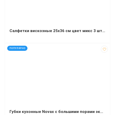
Салфетки вискозные 25х36 см цвет микс 3 штуки
код: 21808
ПОПУЛЯРНО
Губки кухонные Novax с большими порами эконом 5 штук