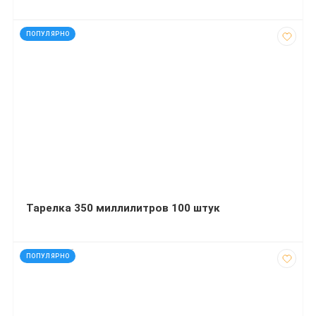
код: 43392
ПОПУЛЯРНО
Тарелка 350 миллилитров 100 штук
код: 927666
ПОПУЛЯРНО