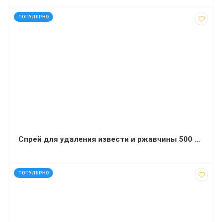
код: 12220
ПОПУЛЯРНО
Спрей для удаления извести и ржавчины 500 мл
код: 43391
ПОПУЛЯРНО