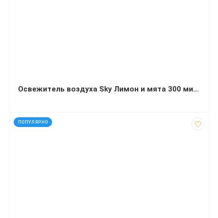
Освежитель воздуха Sky Лимон и мята 300 миллилитров
код: 11917
ПОПУЛЯРНО