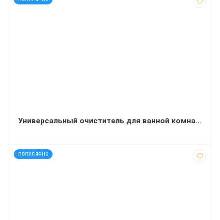
Универсальный очиститель для ванной комнаты 500 мл
код: 40774
ПОПУЛЯРНО