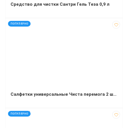
Средство для чистки Сантри Гель Теза 0,9 л
код: 12779
ПОПУЛЯРНО
Салфетки универсальные Чиста перемога 2 штуки
код: 927572
ПОПУЛЯРНО