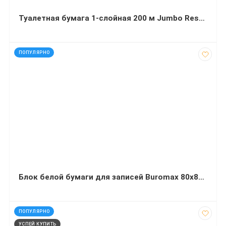
Туалетная бумага 1-слойная 200 м Jumbo Restored
код: 222
ПОПУЛЯРНО
Блок белой бумаги для записей Buromax 80х80х50 мм не клееный
код: 70304
ПОПУЛЯРНО
УСПЕЙ КУПИТЬ