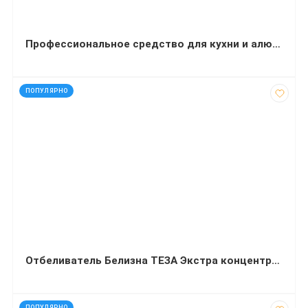
Профессиональное средство для кухни и алюминиевых поверхностей Balu Special 550 мл
код: 35123
ПОПУЛЯРНО
Отбеливатель Белизна ТЕЗА Экстра концентрат 1000 мл
код: 12221
ПОПУЛЯРНО