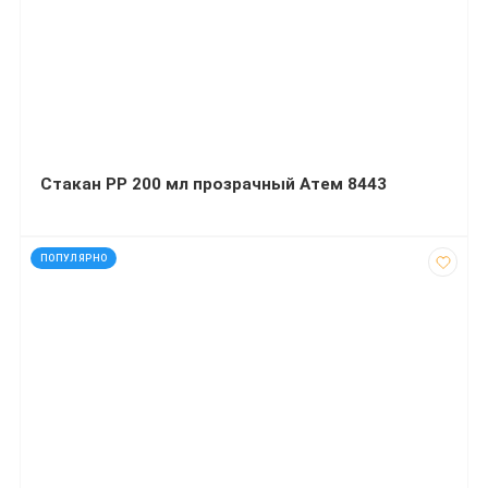
Стакан РР 200 мл прозрачный Атем 8443
код: 15012
ПОПУЛЯРНО