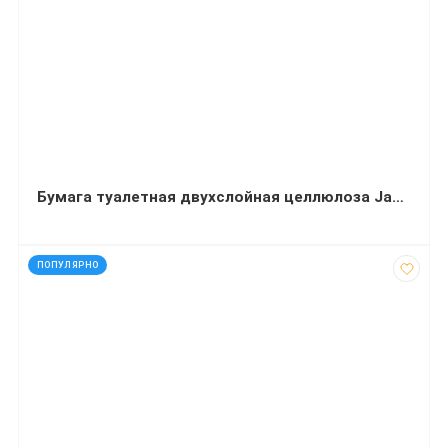
Бумага туалетная двухслойная целлюлоза Jambo Lux Medium 100 м
код: 32445
ПОПУЛЯРНО