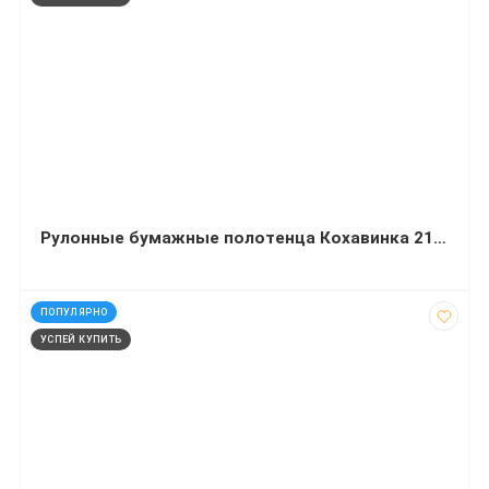
Рулонные бумажные полотенца Кохавинка 215х135 мм 525 листов
код: 32457
ПОПУЛЯРНО
УСПЕЙ КУПИТЬ