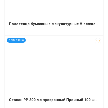
Полотенца бумажные макулатурные V-сложения 23х24 см 150 штук серые Эконом
код: 28080
ПОПУЛЯРНО
Стакан РР 200 мл прозрачный Прочный 100 штук