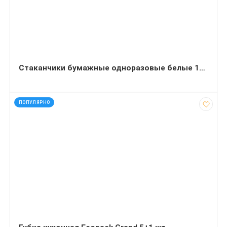
Стаканчики бумажные одноразовые белые 175 мл 50 штук
код: 16185
ПОПУЛЯРНО