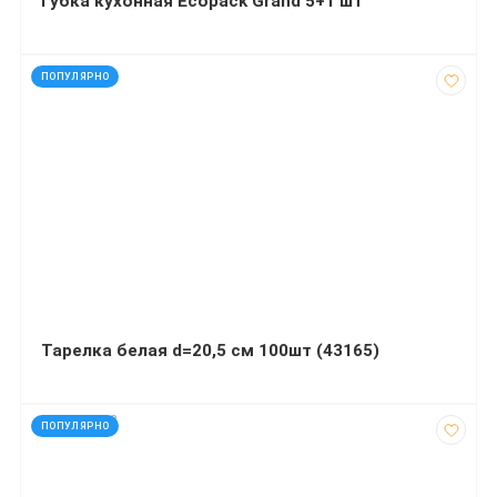
Губка кухонная Ecopack Grand 5+1 шт
код: 43165
ПОПУЛЯРНО
Тарелка белая d=20,5 см 100шт (43165)
код: 290282
ПОПУЛЯРНО