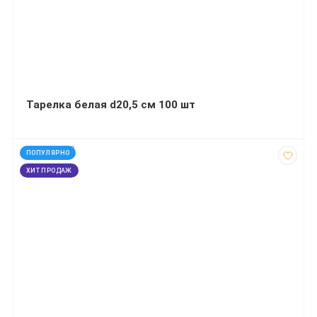
Тарелка белая d20,5 см 100 шт
код: 120383
ПОПУЛЯРНО
ХИТ ПРОДАЖ