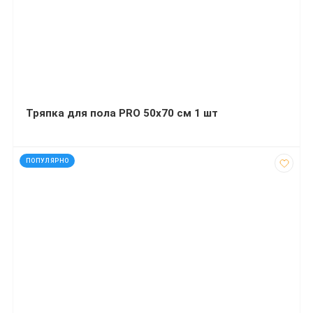
Тряпка для пола PRO 50х70 см 1 шт
код: 12515
ПОПУЛЯРНО