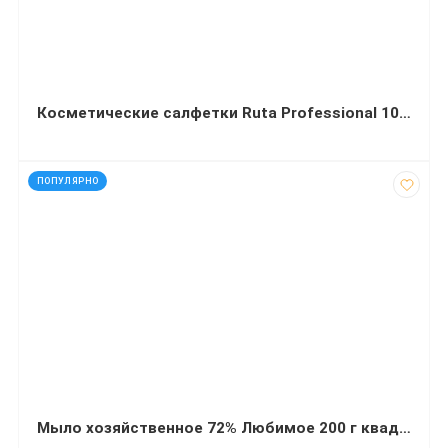
Косметические салфетки Ruta Professional 100 л двухслойные No Name белые пенал
код: 11941
ПОПУЛЯРНО
Мыло хозяйственное 72% Любимое 200 г квадрат