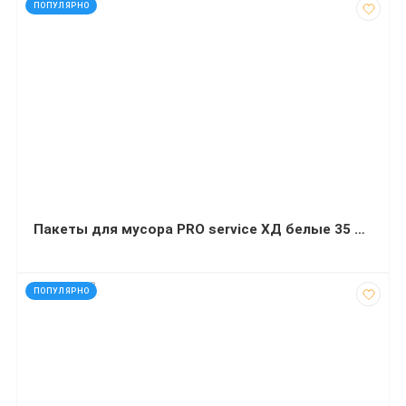
код: 21642
ПОПУЛЯРНО
Пакеты для мусора PRO service ХД белые 35 л 50х55 см 100 штук
код: 927662
ПОПУЛЯРНО