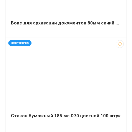
Бокс для архивации документов 80мм синий Buromax (UA)
код: 12910
ПОПУЛЯРНО
Стакан бумажный 185 мл D70 цветной 100 штук