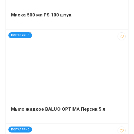
Миска 500 мл PS 100 штук
код: 927208
ПОПУЛЯРНО
Мыло жидкое BALU® OPTIMA Персик 5 л
код: 272714
ПОПУЛЯРНО