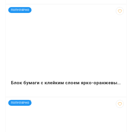
код: 7279
ПОПУЛЯРНО
Блок бумаги с клейким слоем ярко-оранжевый 75x75 мм 100 листов Delta AXENT
код: 272732
ПОПУЛЯРНО