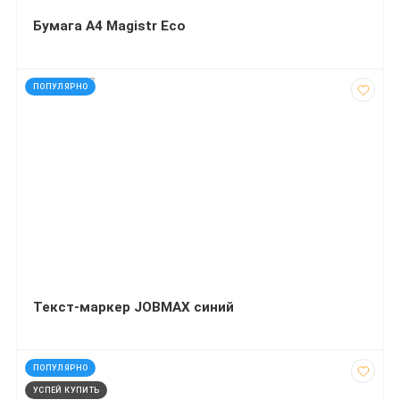
Бумага А4 Magistr Eco
код: 927087
ПОПУЛЯРНО
Текст-маркер JOBMAX синий
код: 2699
ПОПУЛЯРНО
УСПЕЙ КУПИТЬ