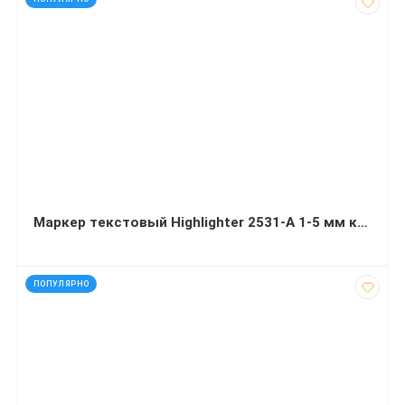
Маркер текстовый Highlighter 2531-A 1-5 мм клиновидный набор из 4-х цветов
код: 92399
ПОПУЛЯРНО