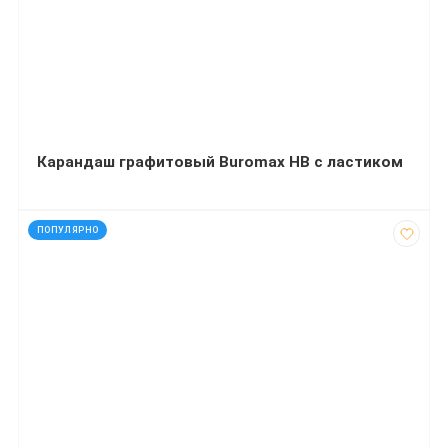
Карандаш графитовый Buromax НВ с ластиком
код: 13423
ПОПУЛЯРНО