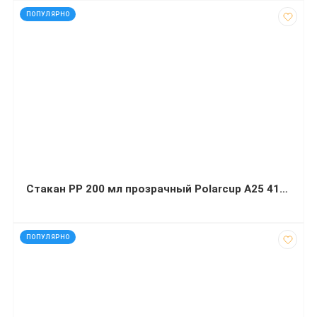
код: 41325
ПОПУЛЯРНО
Стакан РР 200 мл прозрачный Polarcup A25 41221
код: 1223
ПОПУЛЯРНО