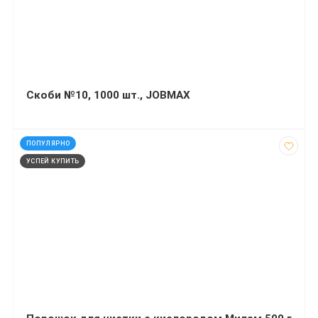
Скоби №10, 1000 шт., JOBMAX
код: 13419
ПОПУЛЯРНО
УСПЕЙ КУПИТЬ