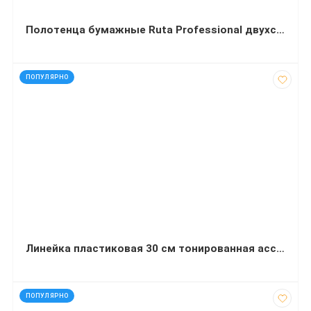
Полотенца бумажные Ruta Professional двухслойные целлюлозные 12,5 м 8 рулонов
код: 2557
ПОПУЛЯРНО
Линейка пластиковая 30 см тонированная ассорти ZiBi
код: 2443
ПОПУЛЯРНО