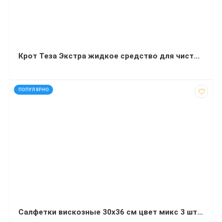
Крот Теза Экстра жидкое средство для чистки труб 900 мл
код: 15019
ПОПУЛЯРНО
Салфетки вискозные 30х36 см цвет микс 3 штуки