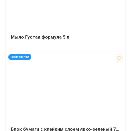
Мыло Густая формула 5 л
код: 927732
ПОПУЛЯРНО
Блок бумаги с клейким слоем ярко-зеленый 75x75 мм 100 листов Delta