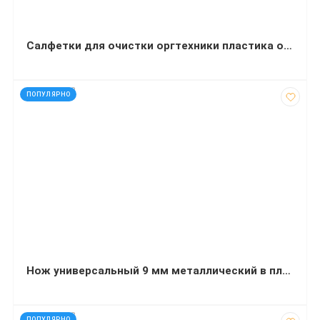
Салфетки для очистки оргтехники пластика офисной мебели JOBMAX Buromax
код: 927082
ПОПУЛЯРНО
Нож универсальный 9 мм металлический в пластиковом корпусе с резиновыми вставками
код: 927308
ПОПУЛЯРНО