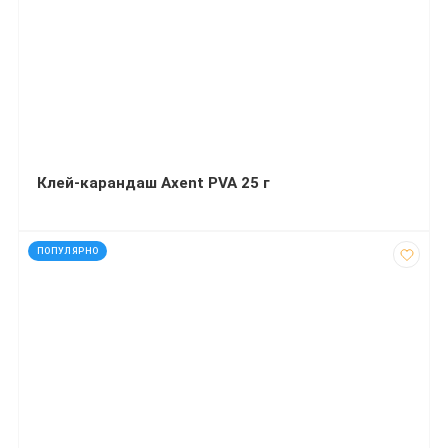
Клей-карандаш Axent PVA 25 г
код: 16186
ПОПУЛЯРНО