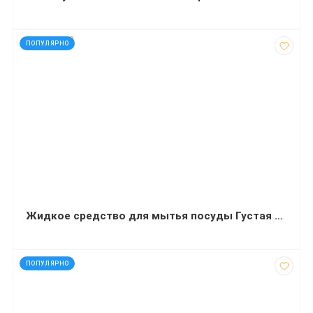
код: 927790
ПОПУЛЯРНО
Жидкое средство для мытья посуды Густая Формула 5 л
код: 850
ПОПУЛЯРНО