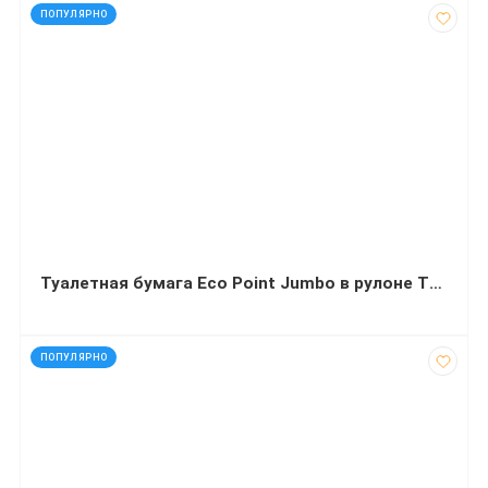
код: 50194
ПОПУЛЯРНО
Туалетная бумага Eco Point Jumbo в рулоне ТБМК-150 однослойная макулатурная
код: 12216
ПОПУЛЯРНО