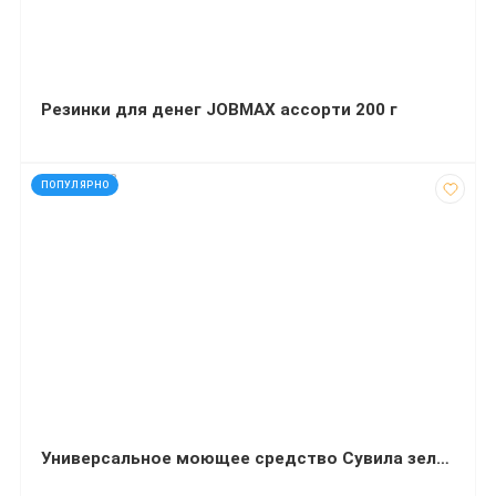
Резинки для денег JOBMAX ассорти 200 г
код: 272653
ПОПУЛЯРНО
Универсальное моющее средство Сувила зеленое с ароматом яблока 5 л