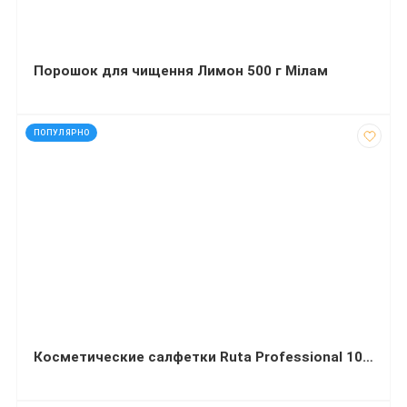
Порошок для чищення Лимон 500 г Мілам
код: 40774
ПОПУЛЯРНО
Косметические салфетки Ruta Professional 100 л двухслойные No Name белые пенал