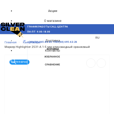
Акции
О магазине
ГРАФИК РАБОТЫ CALL-ЦЕНТРА
UA
Блог
ПН-ПТ: 9.00-18.00
ВОЗНИКЛИ ВОПРОСЫ,
RU
Доставка
МЕНЮ
Главная
Канцтовары
+380(50) 865-82-83
+380(68) 695-62-26
Маркер Highlighter 2531-A 1-5 мм клиновидный оранжевый
КОРЗИНА
Контакты
ИЗБРАННОЕ
ПОПУЛЯРНО
СРАВНЕНИЕ