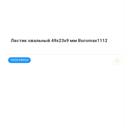
Ластик овальный 49х23х9 мм Buromax1112
код: 15023
ПОПУЛЯРНО