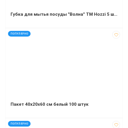
Губка для мытья посуды "Волна" ТМ Hozzi 5 штук
код: 91600
ПОПУЛЯРНО
Пакет 40х20х60 см белый 100 штук
код: 20746
ПОПУЛЯРНО