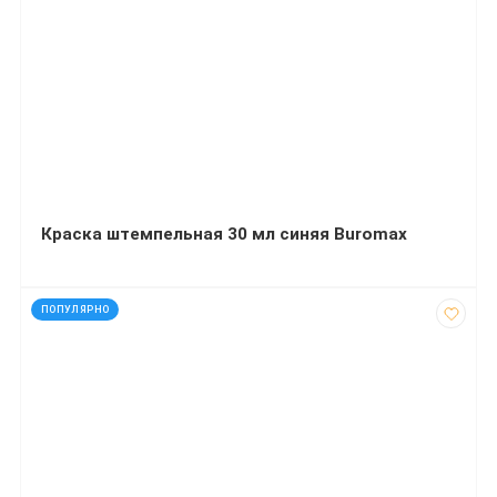
Краска штемпельная 30 мл синяя Buromax
код: 35130
ПОПУЛЯРНО