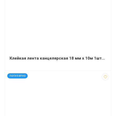
Клейкая лента канцелярская 18 мм х 10м 1штука прозрачная Buromax
код: 92450
ПОПУЛЯРНО