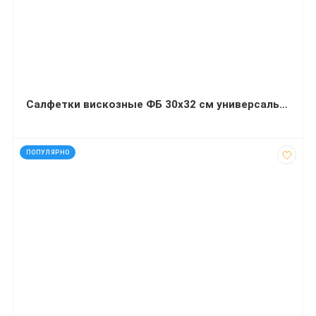
Салфетки вискозные ФБ 30х32 см универсальные для уборки 10+2 штуки
код: 20123
ПОПУЛЯРНО