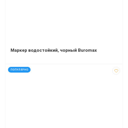
Маркер водостойкий, чорный Buromax
код: 40790
ПОПУЛЯРНО