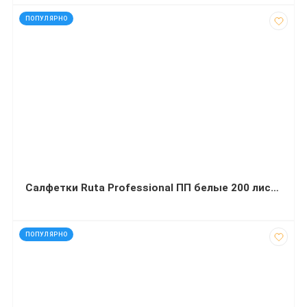
код: 40753
ПОПУЛЯРНО
Салфетки Ruta Professional ПП белые 200 листов
код: 817
ПОПУЛЯРНО