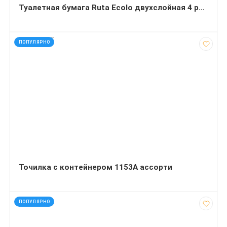
Туалетная бумага Ruta Ecolo двухслойная 4 рулона
код: 810007
ПОПУЛЯРНО
Точилка с контейнером 1153А ассорти
код: 4406
ПОПУЛЯРНО