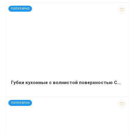
код: 15002
ПОПУЛЯРНО
Губки кухонные с волнистой поверхностью COLOR 5 штук
код: 13696
ПОПУЛЯРНО