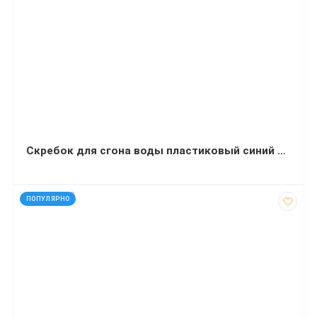
Скребок для сгона воды пластиковый синий 45 см
код: 928128
ПОПУЛЯРНО