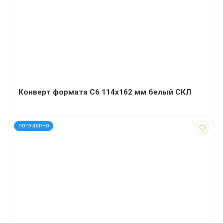
Конверт формата С6 114х162 мм белый СКЛ
код: 28047
ПОПУЛЯРНО