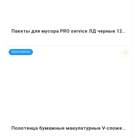
Пакеты для мусора PRO service ЛД черные 120 л 20 штук 70х109 сантиметров
код: 12900
ПОПУЛЯРНО
Полотенца бумажные макулатурные V-сложения 23х24 см 150 штук серые Эконом