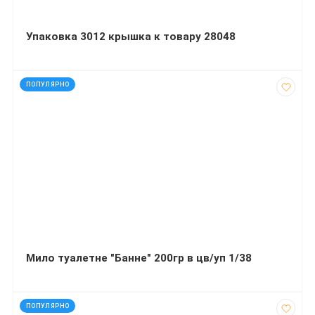
Упаковка 3012 крышка к товару 28048
код: 11947
ПОПУЛЯРНО
Мило туалетне "Банне" 200гр в цв/уп 1/38
код: 20741
ПОПУЛЯРНО