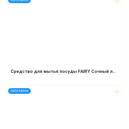
ПОПУЛЯРНО
Средство для мытья посуды FAIRY Сочный лимон 900мл
код: 12309
ПОПУЛЯРНО