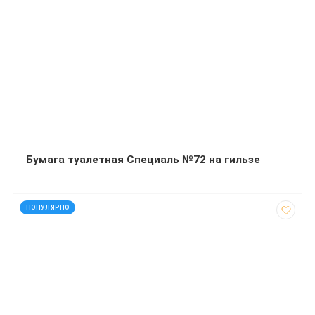
Бумага туалетная Специаль №72 на гильзе
код: 21962
ПОПУЛЯРНО