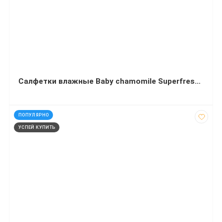
Салфетки влажные Baby chamomile Superfresh15 шт с экстрактом ромашки
код: 50016
ПОПУЛЯРНО
УСПЕЙ КУПИТЬ