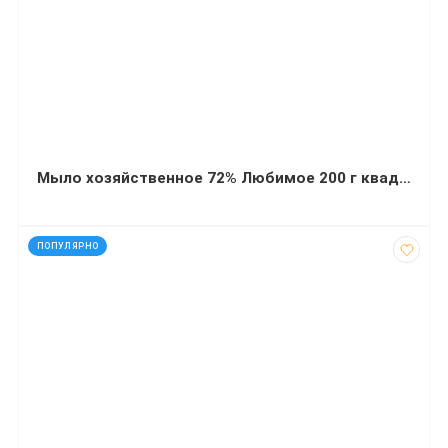
Мыло хозяйственное 72% Любимое 200 г квадрат
код: 12364
ПОПУЛЯРНО