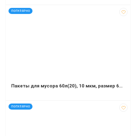
код: 20735
ПОПУЛЯРНО
Пакеты для мусора 60л(20), 10 мкм, размер 600*700 черные
код: 927666
ПОПУЛЯРНО