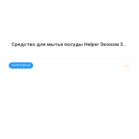
Средство для мытья посуды Helper Эконом Зеленый лимон 495 мл
код: 35130
ПОПУЛЯРНО