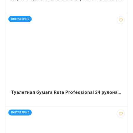
код: 40752
ПОПУЛЯРНО
Туалетная бумага Ruta Professional 24 рулона в упаковке
код: 11941
ПОПУЛЯРНО