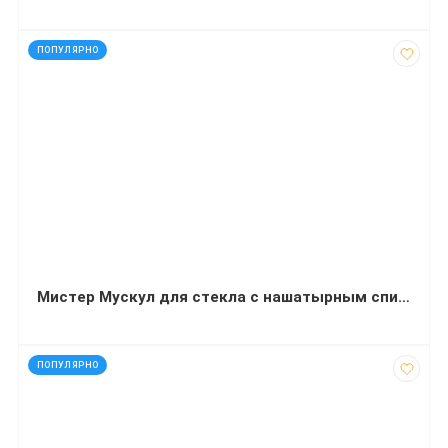
код: 35052
ПОПУЛЯРНО
Мистер Мускул для стекла с нашатырным спиртом, сменная бутылка 500 миллилитров
код: 20967
ПОПУЛЯРНО