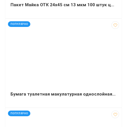
Пакет Майка ОТК 24х45 см 13 мкм 100 штук цвет: желтый/красный/зеленый
код: 50189
ПОПУЛЯРНО
Бумага туалетная макулатурная однослойная в рулоне Jumbo 120 м 190х90 мм (упаковка 8 шт.)
код: 40830
ПОПУЛЯРНО