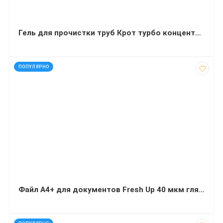
Гель для прочистки труб Крот турбо концентрированный ТЕЗА 1000 г
код: 92527
ПОПУЛЯРНО
Файл А4+ для документов Fresh Up 40 мкм глянец 100 штук
код: 12145