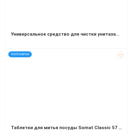
Универсальное средство для чистки унитазаТуалетный утенок Гигиена и белизна Лесной 500 мл
код: 13625
ПОПУЛЯРНО
Таблетки для митья посуды Somat Classic 57 таблеток