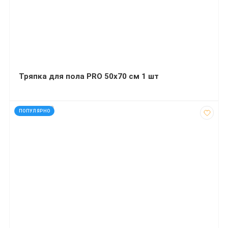
Тряпка для пола PRO 50х70 см 1 шт
код: 927560
ПОПУЛЯРНО