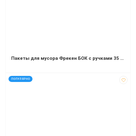
Пакеты для мусора Фрекен БОК с ручками 35 л синие 50 штук
код: 17075
ПОПУЛЯРНО