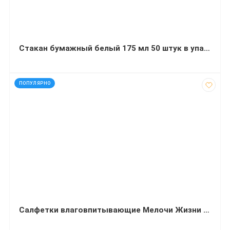
Стакан бумажный белый 175 мл 50 штук в упаковке
код: 40036
ПОПУЛЯРНО
Салфетки влаговпитывающие Мелочи Жизни 5 штук