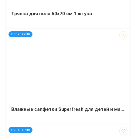
Тряпка для пола 50х70 см 1 штука
код: 91967
ПОПУЛЯРНО
Влажные салфетки Superfresh для детей и мам с клапаном 120 штук
код: 50188
ПОПУЛЯРНО