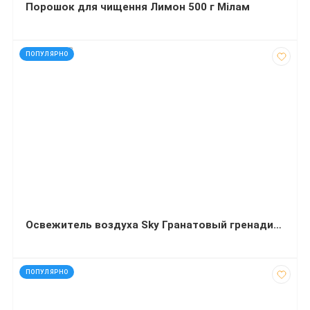
Порошок для чищення Лимон 500 г Мілам
код: 290283
ПОПУЛЯРНО
Освежитель воздуха Sky Гранатовый гренадин 300 миллилитров
код: 4406
ПОПУЛЯРНО