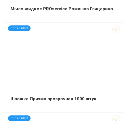
Мыло жидкое PROservice Ромашка Глицериновое с перламутром 5 л
код: 80109
ПОПУЛЯРНО
Шпажка Призма прозрачная 1000 штук
код: 3365
ПОПУЛЯРНО