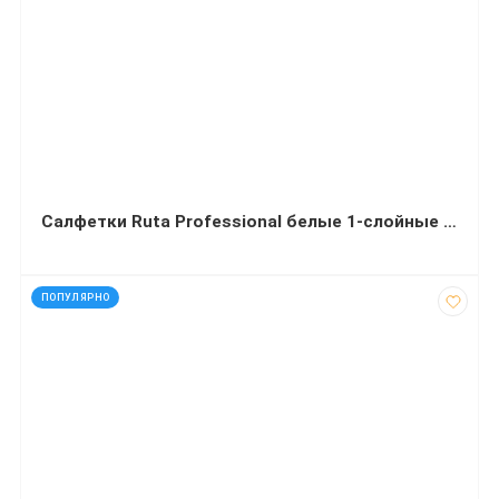
Салфетки Ruta Professional белые 1-слойные 24х24 450 л
код: 12215
ПОПУЛЯРНО