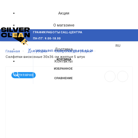
Акции
О магазине
ГРАФИК РАБОТЫ CALL-ЦЕНТРА
UA
Блог
ПН-ПТ: 9.00-18.00
ВОЗНИКЛИ ВОПРОСЫ,
RU
Доставка
МЕНЮ
Главная
Для уборки
Салфетки для уборки
+380(50) 865-82-83
+380(68) 695-62-26
Салфетки вискозные 30х36 см желтые 5 штук
КОРЗИНА
Контакты
ИЗБРАННОЕ
ПОПУЛЯРНО
СРАВНЕНИЕ