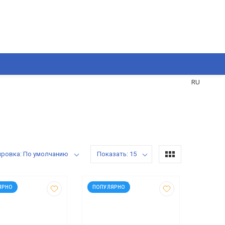
UA
RU
ировка: По умолчанию
Показать: 15
35798
код: 935797
ЯРНО
ПОПУЛЯРНО