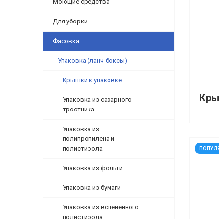
Моющие средства
Для уборки
Фасовка
Упаковка (ланч-боксы)
Крышки к упаковке
Упаковка из сахарного
тростника
Упаковка из
полипропилена и
код: 9
полистирола
ПОПУЛ
Упаковка из фольги
Упаковка из бумаги
Упаковка из вспененного
полистирола