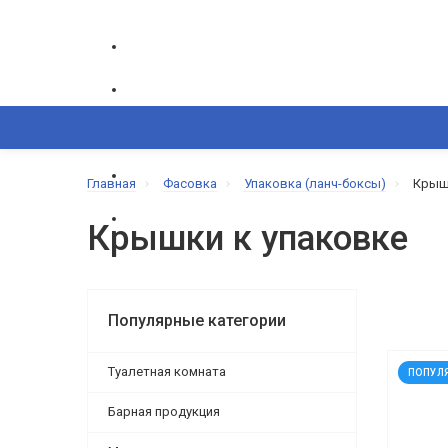
ГРАФИК РАБОТЫ CALL-ЦЕНТРА
ПН-ПТ: 9.00-18.00
ВОЗНИКЛИ ВОПРОСЫ,
Главная
Фасовка
Упаковка (ланч-боксы)
Крыш
+380(50) 865-82-83
+380(68) 695-6
КОРЗИНА
Крышки к упаковке
КАТАЛОГ
ИЗБРАННОЕ
СРАВНЕНИЕ
Популярные категории
код: 1
Туалетная комната
ПОПУЛ
Барная продукция