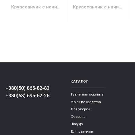
Круассанчик с начинкой Какао-крем Лукас 45 грамм
Круассанчик с начинкой Какао-крем-орех Лукас 45 г
КАТАЛОГ
+380(50) 865-82-83
Туалетная комната
+380(68) 695-62-26
Моющие средства
Для уборки
Фасовка
Посуда
Для выпечки