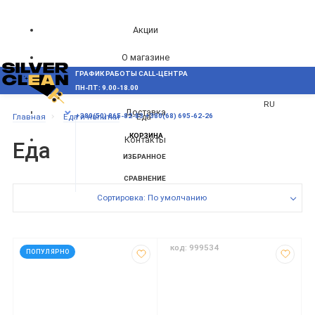
Акции
О магазине
ГРАФИК РАБОТЫ CALL-ЦЕНТРА
UA
Блог
ПН-ПТ: 9.00-18.00
ВОЗНИКЛИ ВОПРОСЫ,
RU
Доставка
МЕНЮ
Главная
Еда и напитки
Еда
+380(50) 865-82-83
+380(68) 695-62-26
КОРЗИНА
Контакты
Еда
ИЗБРАННОЕ
СРАВНЕНИЕ
Сортировка: По умолчанию
код: 12300
код: 999534
ПОПУЛЯРНО