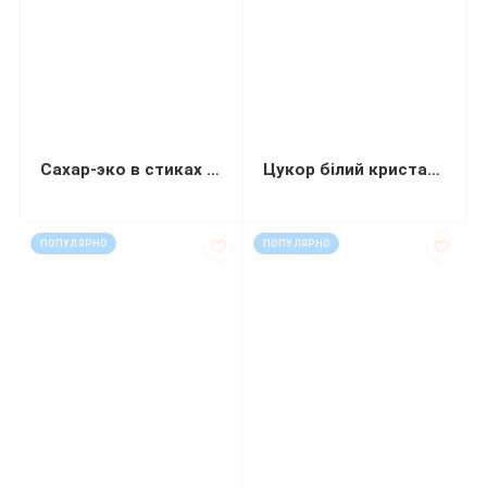
Сахар-эко в стиках 4 г 250 штук
Цукор білий кристалічний 5 г 200шт стік-крафт
код: 927086
код: 40855
ПОПУЛЯРНО
ПОПУЛЯРНО