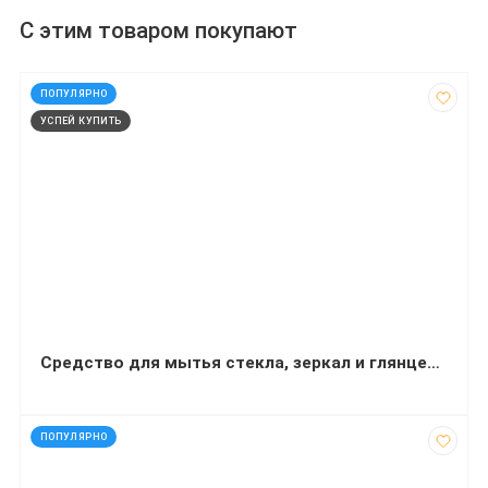
С этим товаром покупают
код: 32457
ПОПУЛЯРНО
УСПЕЙ КУПИТЬ
Средство для мытья стекла, зеркал и глянцевых поверхностей Balu Glass 5 л
код: 32449
ПОПУЛЯРНО