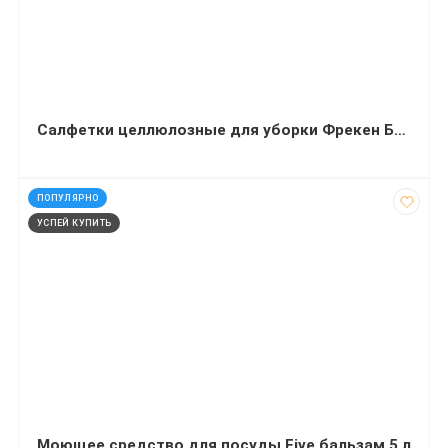
Салфетки целлюлозные для уборки Фрекен Бок Аккорд 4+1 штук
код: 91140
ПОПУЛЯРНО
УСПЕЙ КУПИТЬ
Моющее средство для посуды Five бальзам 5 л