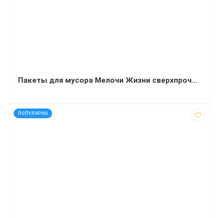
Пакеты для мусора Мелочи Жизни сверхпрочные 120 литров 25 штук
код: 12250
ПОПУЛЯРНО