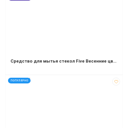
Средство для мытья стекол Five Весенние цветы 500 мл с дозатором
код: 927364
ПОПУЛЯРНО