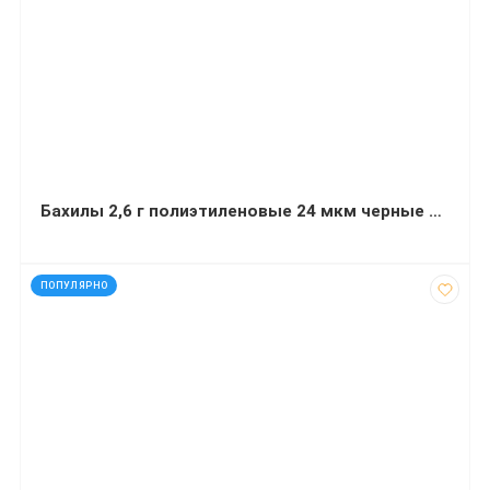
Бахилы 2,6 г полиэтиленовые 24 мкм черные 50 пар
код: 28080
ПОПУЛЯРНО