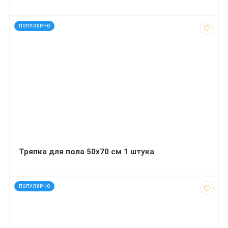
код: 12364
ПОПУЛЯРНО
Тряпка для пола 50х70 см 1 штука
код: 14007
ПОПУЛЯРНО