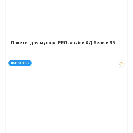
Пакеты для мусора PRO service ХД белые 35 л 50х55 см 100 штук
код: 12024
ПОПУЛЯРНО