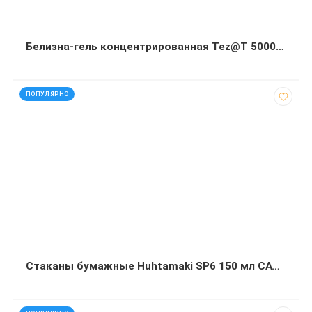
Белизна-гель концентрированная Tez@T 5000 мл
код: 12296
ПОПУЛЯРНО
Стаканы бумажные Huhtamaki SP6 150 мл CATERLINE D70 100 штук
код: 13605