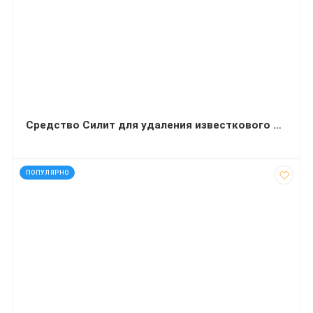
Средство Силит для удаления известкового налета и ржавчины 450 миллилитров
код: 32492
ПОПУЛЯРНО