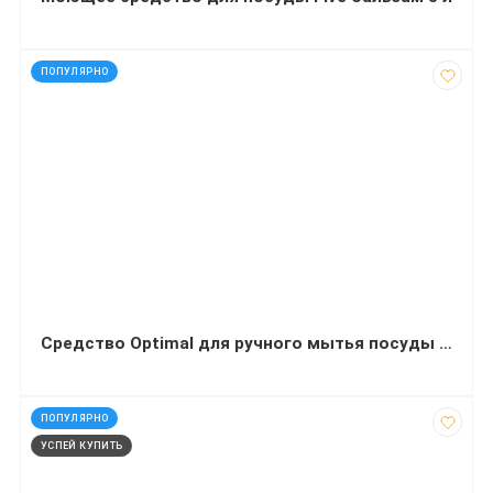
код: 20919
ПОПУЛЯРНО
Средство Optimal для ручного мытья посуды 1 литр (с пуш-пулл)
код: 60117
ПОПУЛЯРНО
УСПЕЙ КУПИТЬ