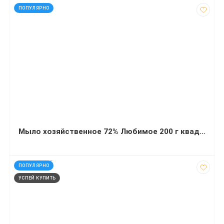
код: 11941
ПОПУЛЯРНО
Мыло хозяйственное 72% Любимое 200 г квадрат
код: 272715
ПОПУЛЯРНО
УСПЕЙ КУПИТЬ