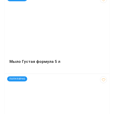
Мыло Густая формула 5 л
код: 12383
ПОПУЛЯРНО