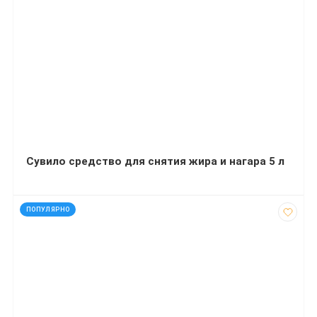
Сувило средство для снятия жира и нагара 5 л
код: 35311
ПОПУЛЯРНО