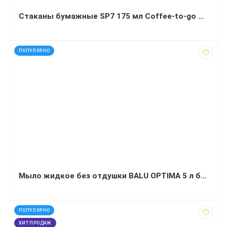
Стаканы бумажные SP7 175 мл Coffee-to-go 100 штук
код: 13640
ПОПУЛЯРНО
Мыло жидкое без отдушки BALU OPTIMA 5 л бутылка PET
код: 13626
ПОПУЛЯРНО
ХИТ ПРОДАЖ