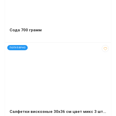
Сода 700 грамм
код: 15019
ПОПУЛЯРНО
Салфетки вискозные 30х36 см цвет микс 3 штуки