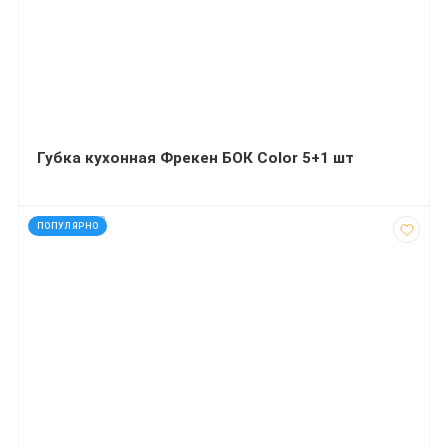
Губка кухонная Фрекен БОК Color 5+1 шт
код: 936232
ПОПУЛЯРНО