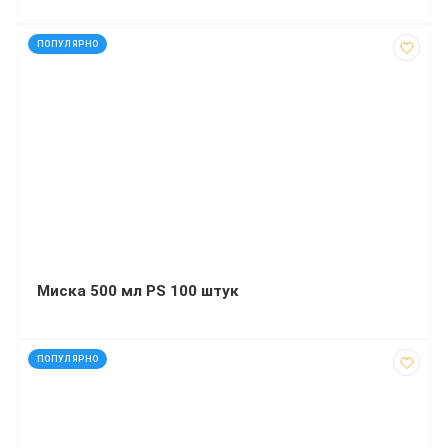
код: 11917
ПОПУЛЯРНО
Миска 500 мл PS 100 штук
код: 4393
ПОПУЛЯРНО