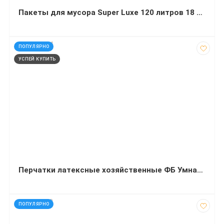
Пакеты для мусора Super Luxe 120 литров 18 мкм черные 10 штук
код: 290314
ПОПУЛЯРНО
УСПЕЙ КУПИТЬ
Перчатки латексные хозяйственные ФБ Умная экономия оранжевые М
код: 272669
ПОПУЛЯРНО