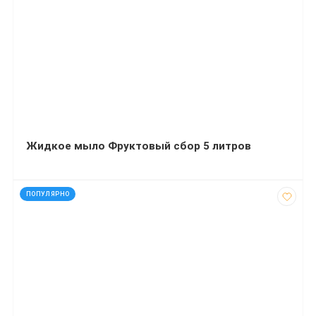
Жидкое мыло Фруктовый сбор 5 литров
код: 15009
ПОПУЛЯРНО