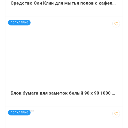
Cредство Сан Клин для мытья полов с кафельным покрытием (5 килограмм)
код: 92539
ПОПУЛЯРНО
Блок бумаги для заметок белый 90 х 90 1000 листов не проклееный
код: 32690022
ПОПУЛЯРНО