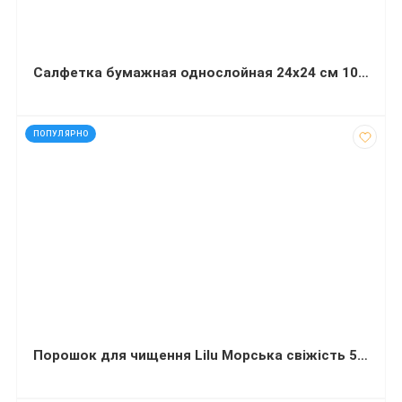
Салфетка бумажная однослойная 24х24 см 1000 листов белая барная
код: 30953
ПОПУЛЯРНО
Порошок для чищення Lilu Морська свіжість 500 г