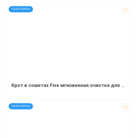
код: 91155
ПОПУЛЯРНО
Крот в сошетах Five мгновенная очистка для холодной воды 80 грамм 100 штук
код: 21642
ПОПУЛЯРНО