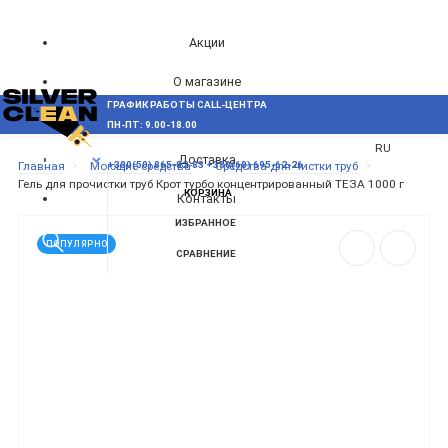
Акции
О магазине
ГРАФИК РАБОТЫ CALL-ЦЕНТРА
UA
Блог
ПН-ПТ: 9.00-18.00
ВОЗНИКЛИ ВОПРОСЫ,
RU
Доставка
МЕНЮ
Главная
Моющие средства
Средства для чистки труб
+380(50) 865-82-83
+380(68) 695-62-26
Гель для прочистки труб Крот турбо концентрированный ТЕЗА 1000 г
КОРЗИНА
Контакты
ИЗБРАННОЕ
ПОПУЛЯРНО
СРАВНЕНИЕ