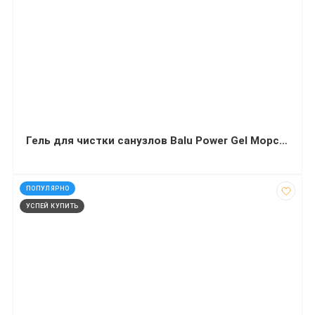
Гель для чистки санузлов Balu Power Gel Морской бриз 1л
код: 12212
ПОПУЛЯРНО
УСПЕЙ КУПИТЬ