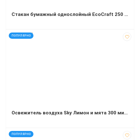
Стакан бумажный однослойный EcoCraft 250 мл плотность 250г/м2 50 штук
код: 290282
ПОПУЛЯРНО
Освежитель воздуха Sky Лимон и мята 300 миллилитров
код: 40200
ПОПУЛЯРНО