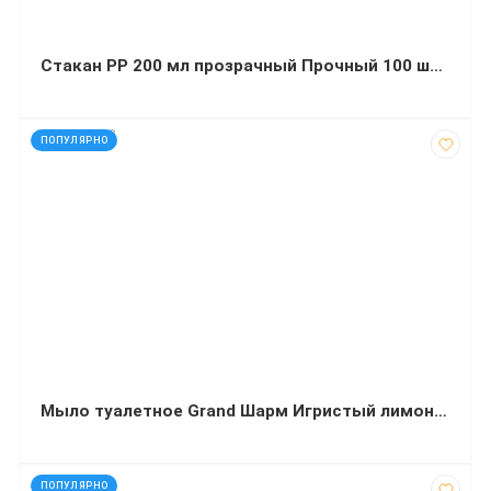
Стакан РР 200 мл прозрачный Прочный 100 штук
код: 928128
ПОПУЛЯРНО
Мыло туалетное Grand Шарм Игристый лимон 70 г
код: 12216
ПОПУЛЯРНО