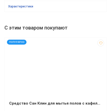
Характеристики
С этим товаром покупают
код: 12024
ПОПУЛЯРНО
Cредство Сан Клин для мытья полов с кафельным покрытием (5 килограмм)