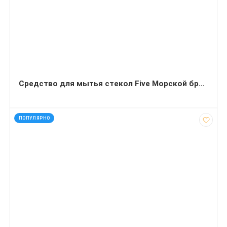
Средство для мытья стекол Five Морской бриз 5 л
код: 91189
ПОПУЛЯРНО