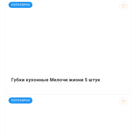
код: 10004
ПОПУЛЯРНО
Губки кухонные Мелочи жизни 5 штук
код: 290275
ПОПУЛЯРНО