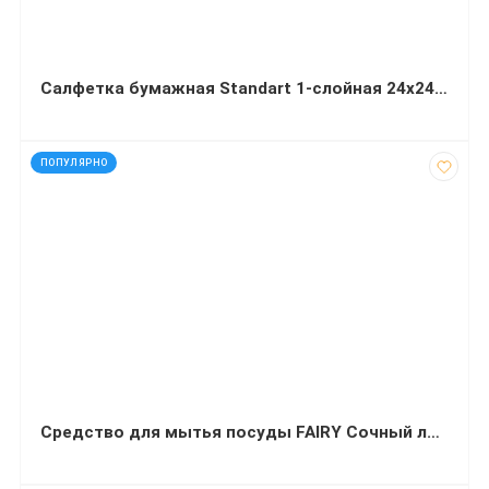
Салфетка бумажная Standart 1-слойная 24х24 см 100 листов белая барная
код: 12145
ПОПУЛЯРНО
Средство для мытья посуды FAIRY Сочный лимон 900мл