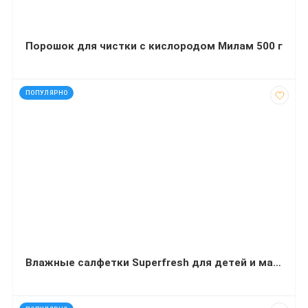
Порошок для чистки с кислородом Милам 500 г
код: 91967
ПОПУЛЯРНО
Влажные салфетки Superfresh для детей и мам с клапаном 120 штук
код: 90881