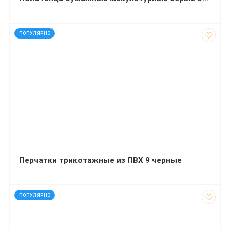
код: 927626
ПОПУЛЯРНО
Перчатки трикотажные из ПВХ 9 черные
код: 927546
ПОПУЛЯРНО