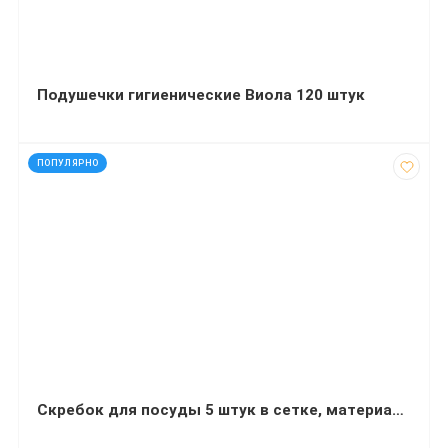
Подушечки гигиенические Виола 120 штук
код: 12506
ПОПУЛЯРНО
Скребок для посуды 5 штук в сетке, материал пластик