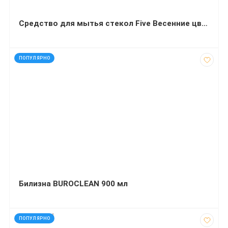
Средство для мытья стекол Five Весенние цветы 500 мл с дозатором
код: 35311
ПОПУЛЯРНО
Билизна BUROCLEAN 900 мл
код: 140154
ПОПУЛЯРНО