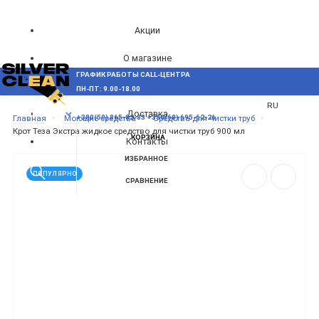
Акции
О магазине
ГРАФИК РАБОТЫ CALL-ЦЕНТРА
UA
Блог
ПН-ПТ: 9.00-18.00
ВОЗНИКЛИ ВОПРОСЫ,
RU
Доставка
МЕНЮ
Главная
Моющие средства
Средства для чистки труб
+380(50) 865-82-83
+380(68) 695-62-26
Крот Теза Экстра жидкое средство для чистки труб 900 мл
КОРЗИНА
Контакты
ИЗБРАННОЕ
ПОПУЛЯРНО
СРАВНЕНИЕ