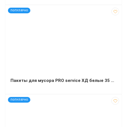
код: 21642
ПОПУЛЯРНО
Пакеты для мусора PRO service ХД белые 35 л 50х55 см 100 штук
код: 20702
ПОПУЛЯРНО