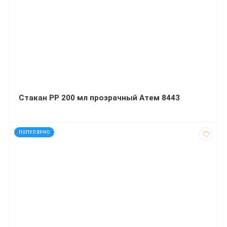
Стакан РР 200 мл прозрачный Атем 8443
код: 32446
ПОПУЛЯРНО