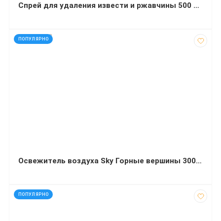
Спрей для удаления извести и ржавчины 500 мл
код: 290332
ПОПУЛЯРНО
Освежитель воздуха Sky Горные вершины 300 миллилитров
код: 41328
ПОПУЛЯРНО