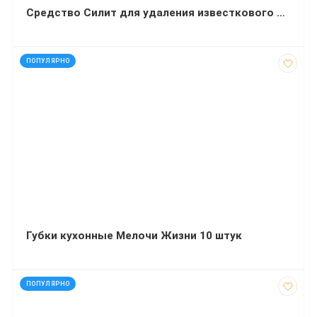
Средство Силит для удаления известкового налета и ржавчины 450 миллилитров
код: 10003
ПОПУЛЯРНО
Губки кухонные Мелочи Жизни 10 штук
код: 60762
ПОПУЛЯРНО