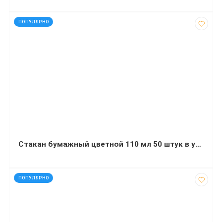
код: 21961
ПОПУЛЯРНО
Стакан бумажный цветной 110 мл 50 штук в упаковке в ассортименте
код: 60570
ПОПУЛЯРНО