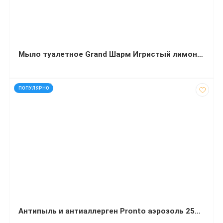
Мыло туалетное Grand Шарм Игристый лимон 70 г
код: 927201
ПОПУЛЯРНО
Антипыль и антиаллерген Pronto аэрозоль 250 мл