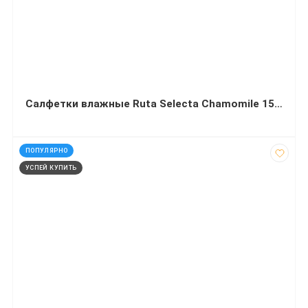
Салфетки влажные Ruta Selecta Chamomile 15 шт с экстрактом ромашки
код: 60117
ПОПУЛЯРНО
УСПЕЙ КУПИТЬ