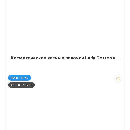
Косметические ватные палочки Lady Cotton в п/е 100 штук
код: 13419
ПОПУЛЯРНО
УСПЕЙ КУПИТЬ