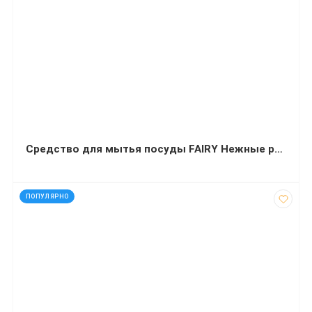
Средство для мытья посуды FAIRY Нежные руки Ромашка и витамин Е 1 литр
код: 15014
ПОПУЛЯРНО