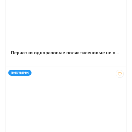
Перчатки одноразовые полиэтиленовые не отрывные 7 мкм 100 штук
код: 13626
ПОПУЛЯРНО