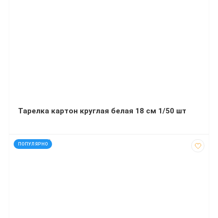
Тарелка картон круглая белая 18 см 1/50 шт
код: 607611
ПОПУЛЯРНО