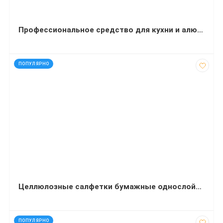
Профессиональное средство для кухни и алюминиевых поверхностей Balu Special 5 л
код: 28302
ПОПУЛЯРНО
Целлюлозные салфетки бумажные однослойные 24х24 сантиметра 500 листов
код: 15023
ПОПУЛЯРНО