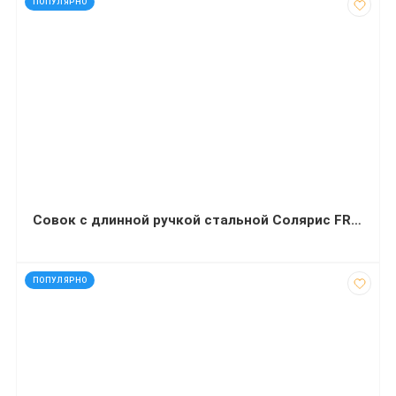
ПОПУЛЯРНО
Совок с длинной ручкой стальной Солярис FRA-11715 окрашенный
код: 32454
ПОПУЛЯРНО