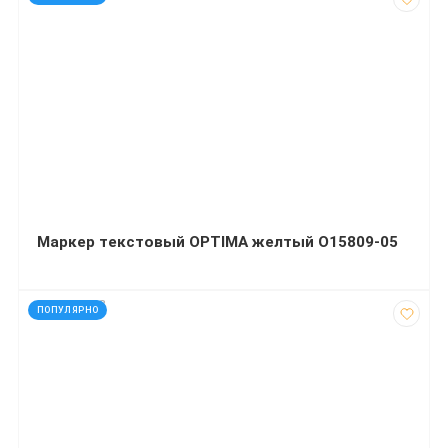
Маркер текстовый OPTIMA желтый O15809-05
код: 928128
ПОПУЛЯРНО