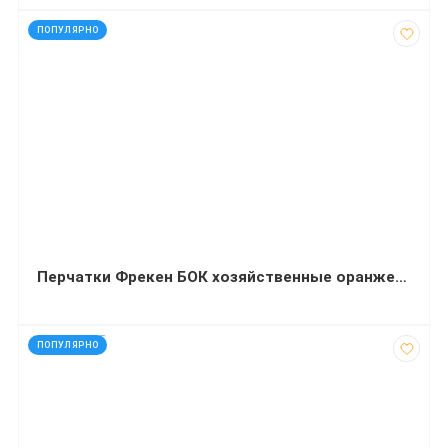
код: 4413
ПОПУЛЯРНО
Перчатки Фрекен БОК хозяйственные оранжевые S
код: 927785
ПОПУЛЯРНО