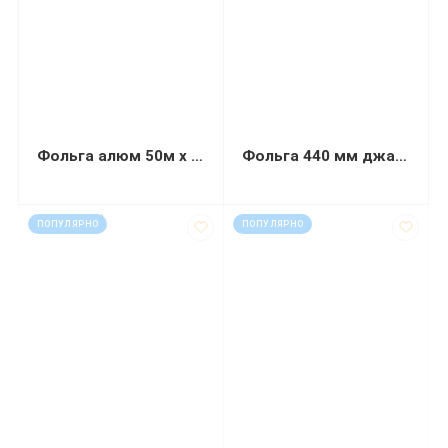
Фольга алюм 50м х 28см 9мкм
Фольга 440 мм джамбо 50 кг
код: 810001
код: 50180
ПОПУЛЯРНО
ПОПУЛЯРНО