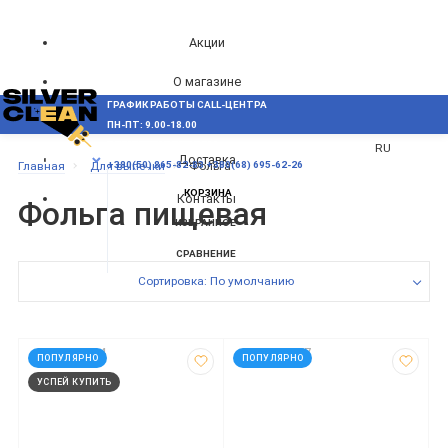
Акции
О магазине
ГРАФИК РАБОТЫ CALL-ЦЕНТРА
UA
Блог
ПН-ПТ: 9.00-18.00
ВОЗНИКЛИ ВОПРОСЫ,
RU
Доставка
МЕНЮ
Главная
Для выпечки
Фольга
+380(50) 865-82-83
+380(68) 695-62-26
КОРЗИНА
Контакты
Фольга пищевая
ИЗБРАННОЕ
СРАВНЕНИЕ
Сортировка: По умолчанию
код: 935784
код: 935877
ПОПУЛЯРНО
ПОПУЛЯРНО
УСПЕЙ КУПИТЬ