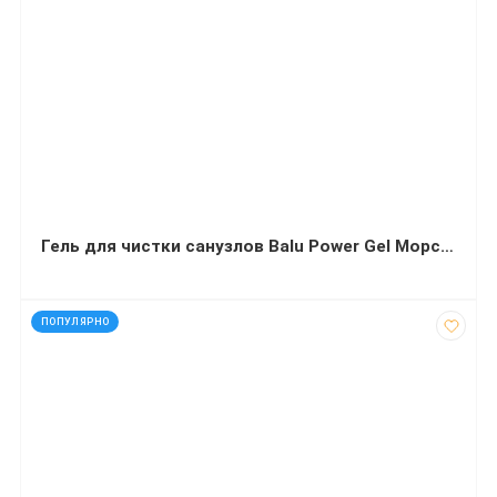
Гель для чистки санузлов Balu Power Gel Морской бриз 5 л
код: 16185
ПОПУЛЯРНО