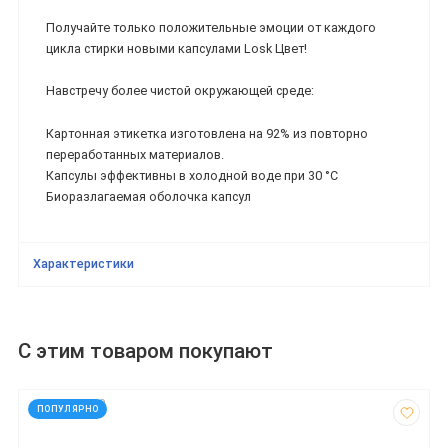
Получайте только положительные эмоции от каждого
цикла стирки новыми капсулами Losk Цвет!
Навстречу более чистой окружающей среде:
Картонная этикетка изготовлена ​​на 92% из повторно
переработанных материалов.
Капсулы эффективны в холодной воде при 30 °C
Биоразлагаемая оболочка капсул
Характеристики
С этим товаром покупают
код: 272669
ПОПУЛЯРНО