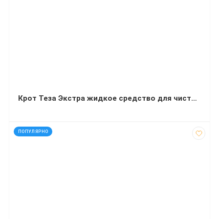
Крот Теза Экстра жидкое средство для чистки труб 900 мл
код: 40200
ПОПУЛЯРНО