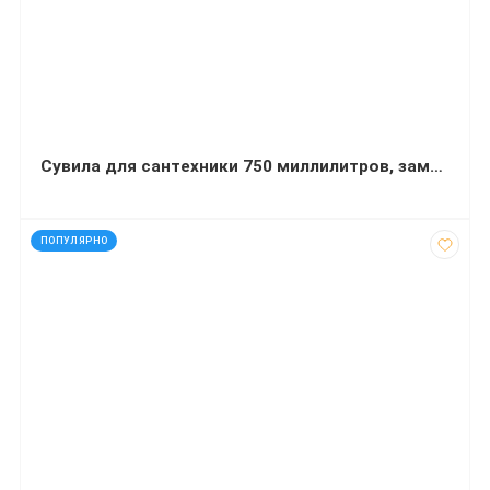
Сувила для сантехники 750 миллилитров, заменитель Доместоса
код: 21642
ПОПУЛЯРНО