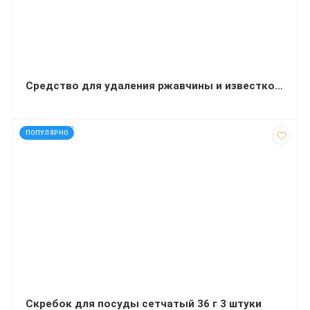
Средство для удаления ржавчины и известкового налета 550 мл
код: 927667
ПОПУЛЯРНО
Скребок для посуды сетчатый 36 г 3 штуки