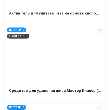
Актив гель для унитаза Теза на основе кислоты 1000 грамм
код: 12023
ПОПУЛЯРНО
УСПЕЙ КУПИТЬ
Средство для удаления жира Мастер Клинер (5 литров)
код: 32452
ПОПУЛЯРНО