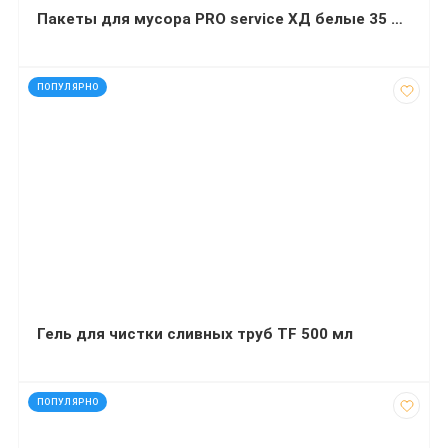
Пакеты для мусора PRO service ХД белые 35 л 50х55 см 100 штук
код: 32268
ПОПУЛЯРНО
Гель для чистки сливных труб TF 500 мл
код: 92399
ПОПУЛЯРНО