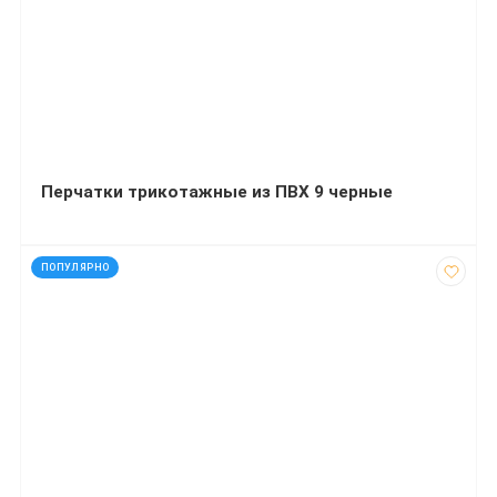
Перчатки трикотажные из ПВХ 9 черные
код: 15010
ПОПУЛЯРНО