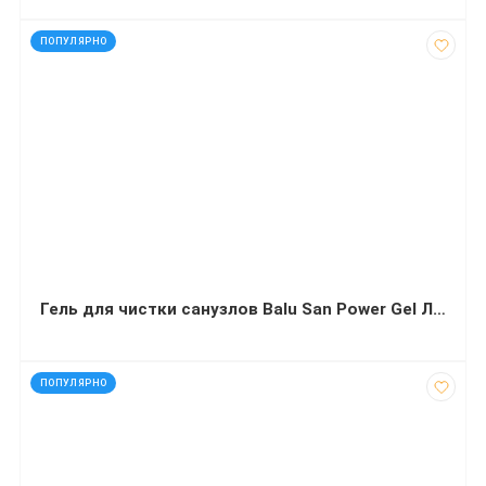
код: 32451
ПОПУЛЯРНО
Гель для чистки санузлов Balu San Power Gel Лимон и мята 1л
код: 60112
ПОПУЛЯРНО