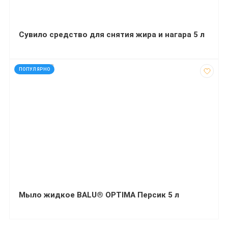
Сувило средство для снятия жира и нагара 5 л
код: 927208
ПОПУЛЯРНО
Мыло жидкое BALU® OPTIMA Персик 5 л