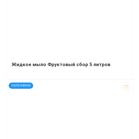
Жидкое мыло Фруктовый сбор 5 литров
код: 12506
ПОПУЛЯРНО