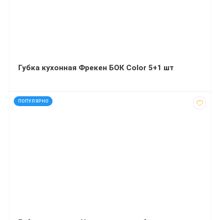
Губка кухонная Фрекен БОК Color 5+1 шт
код: 21807
ПОПУЛЯРНО