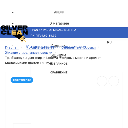
Акции
О магазине
ГРАФИК РАБОТЫ CALL-ЦЕНТРА
UA
Блог
ПН-ПТ: 9.00-18.00
ВОЗНИКЛИ ВОПРОСЫ,
RU
Доставка
МЕНЮ
Главная
Моющие средства
Стиральные порошки
+380(50) 865-82-83
+380(68) 695-62-26
Жидкие стиральные порошки
КОРЗИНА
Контакты
Трио капсулы для стирки Losk АТ Эфирные масла и аромат
Малазийский цветок 18 штук
ИЗБРАННОЕ
СРАВНЕНИЕ
ПОПУЛЯРНО