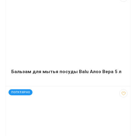
Бальзам для мытья посуды Balu Алоэ Вера 5 л
код: 12220
ПОПУЛЯРНО