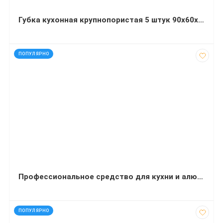
Губка кухонная крупнопористая 5 штук 90х60х30 мм Optimum
код: 32446
ПОПУЛЯРНО
Профессиональное средство для кухни и алюминиевых поверхностей Balu Special 5 л
код: 32450
ПОПУЛЯРНО