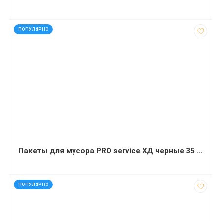
код: 14030
ПОПУЛЯРНО
Пакеты для мусора PRO service ХД черные 35 л 100 штук 50х55 сантиметров
код: 927626
ПОПУЛЯРНО