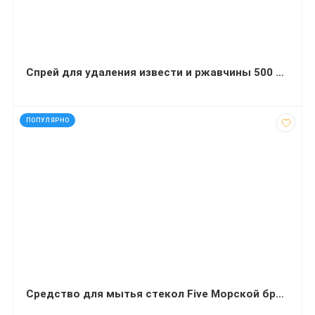
Спрей для удаления извести и ржавчины 500 мл
код: 91130
ПОПУЛЯРНО
Средство для мытья стекол Five Морской бриз 5 л