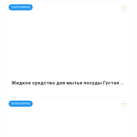
код: 927790
ПОПУЛЯРНО
Жидкое средство для мытья посуды Густая Формула 5 л
код: 4393
ПОПУЛЯРНО