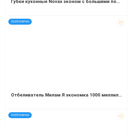
Губки кухонные Novax эконом с большими порами 5 штук
код: 15038
ПОПУЛЯРНО
Отбеливатель Милам Я экономка 1000 миллилитров
код: 40881
ПОПУЛЯРНО