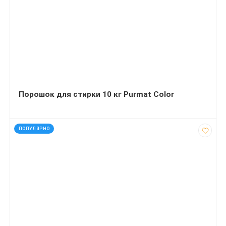
Порошок для стирки 10 кг Purmat Color
код: 35056
ПОПУЛЯРНО