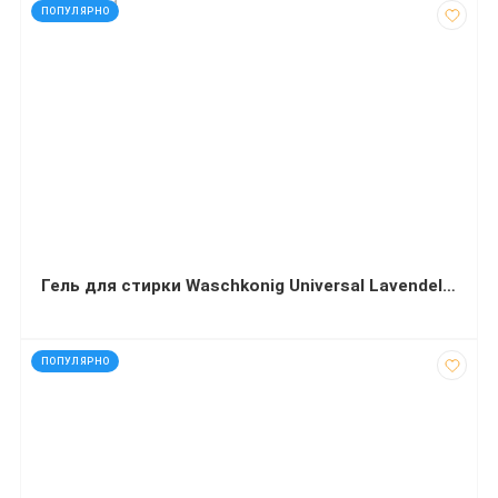
код: 810034
ПОПУЛЯРНО
Гель для стирки Waschkonig Universal Lavendel 4900 мл
код: 60113
ПОПУЛЯРНО