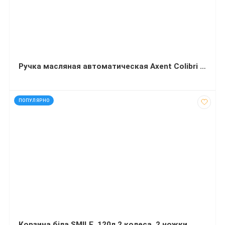
Ручка масляная автоматическая Axent Сolibri синяя 0,7 мм
код: 3527
ПОПУЛЯРНО
Корзина біла SMILE, 120л 2 колеса, 2 ножки