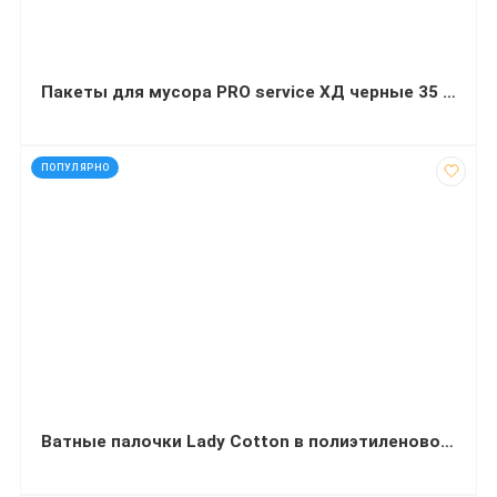
Пакеты для мусора PRO service ХД черные 35 л 100 штук 50х55 сантиметров
код: 87368
ПОПУЛЯРНО
Ватные палочки Lady Cotton в полиэтиленовом пакете 200 штук