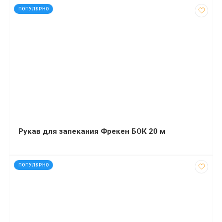
код: 4388
ПОПУЛЯРНО
Рукав для запекания Фрекен БОК 20 м
код: 92633
ПОПУЛЯРНО