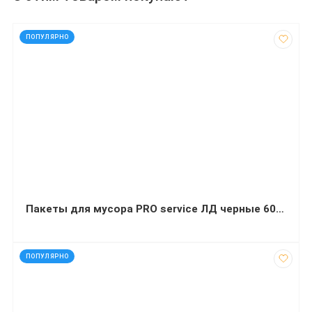
код: 50159
ПОПУЛЯРНО
Пакеты для мусора PRO service ЛД черные 60 л 20 шт (60х80 сантиметров)
код: 30700
ПОПУЛЯРНО