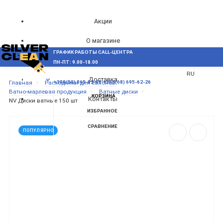
Акции
О магазине
ГРАФИК РАБОТЫ CALL-ЦЕНТРА
UA
Блог
ПН-ПТ: 9.00-18.00
ВОЗНИКЛИ ВОПРОСЫ,
RU
Доставка
МЕНЮ
Главная
Расходники для салонов
+380(50) 865-82-83
+380(68) 695-62-26
Ватно-марлевая продукция
Ватные диски
КОРЗИНА
Контакты
NV Диски ватные 150 шт
ИЗБРАННОЕ
СРАВНЕНИЕ
ПОПУЛЯРНО