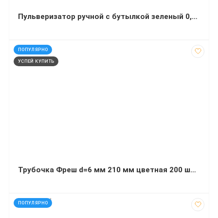
Пульверизатор ручной с бутылкой зеленый 0,6 л
код: 30694
ПОПУЛЯРНО
УСПЕЙ КУПИТЬ
Трубочка Фреш d=6 мм 210 мм цветная 200 штук
код: 607604
ПОПУЛЯРНО