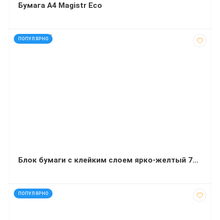
Бумага А4 Magistr Eco
код: 927754
ПОПУЛЯРНО
Блок бумаги с клейким слоем ярко-желтый 75x75 мм 100 листов Delta
код: 40774
ПОПУЛЯРНО