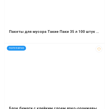
Пакеты для мусора Такие Паки 35 л 100 штук черные
код: 7279
ПОПУЛЯРНО
Блок бумаги с клейким слоем ярко-оранжевый 75x75 мм 100 листов Delta AXENT