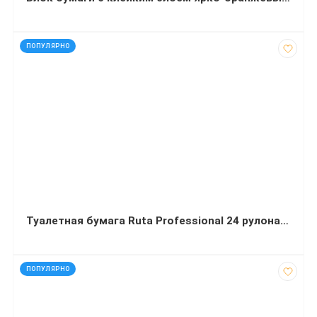
код: 40752
ПОПУЛЯРНО
Туалетная бумага Ruta Professional 24 рулона в упаковке
код: 90721
ПОПУЛЯРНО