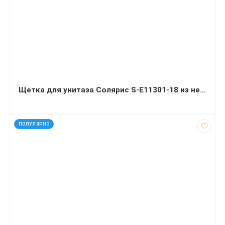
Щетка для унитаза Солярис S-E11301-18 из нержавеющей стали, цилиндрическая, закрытая
код: 12900
ПОПУЛЯРНО