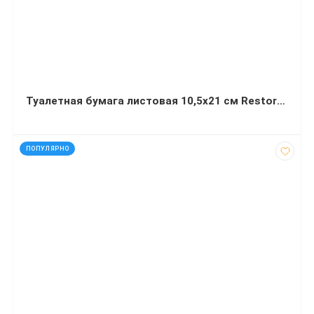
Туалетная бумага листовая 10,5х21 см Restored 300 л однослойная сплошное тиснение
код: 13423
ПОПУЛЯРНО