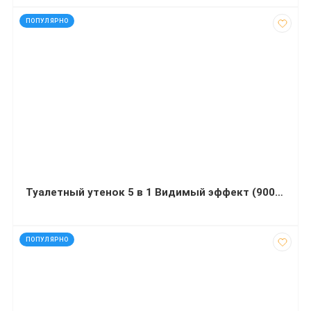
код: 60555
ПОПУЛЯРНО
Туалетный утенок 5 в 1 Видимый эффект (900 миллилитров)
код: 40735
ПОПУЛЯРНО