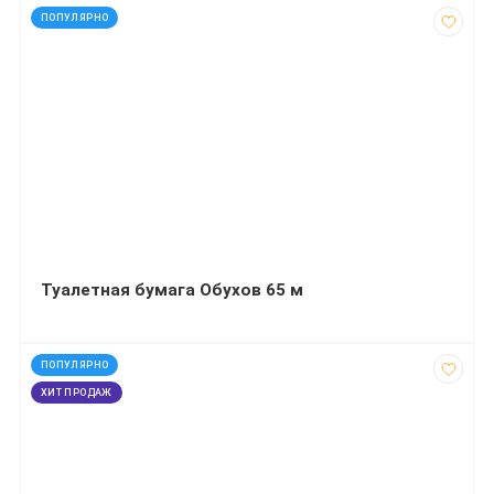
код: 50201
ПОПУЛЯРНО
Туалетная бумага Обухов 65 м
код: 20738
ПОПУЛЯРНО
ХИТ ПРОДАЖ