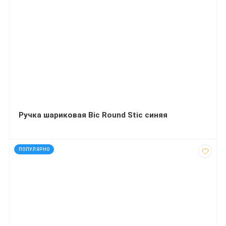
Ручка шариковая Bic Round Stic синяя
код: 92191
ПОПУЛЯРНО