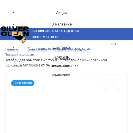
Акции
О магазине
ГРАФИК РАБОТЫ CALL-ЦЕНТРА
UA
Блог
ПН-ПТ: 9.00-18.00
ВОЗНИКЛИ ВОПРОСЫ,
RU
Доставка
МЕНЮ
Главная
Канцтовары
Бумажная продукция
+380(50) 865-82-83
+380(68) 695-62-26
Тетради деловые
КОРЗИНА
Контакты
Тетрадь для заметок в клетку А6 с твердой ламинированной
обложкой MY COUNTRY 96 листов Buromax
ИЗБРАННОЕ
СРАВНЕНИЕ
ПОПУЛЯРНО