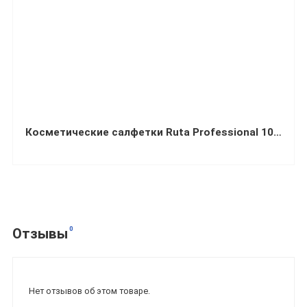
Косметические салфетки Ruta Professional 100 л двухслойные No Name белые пенал
0
Отзывы
Нет отзывов об этом товаре.