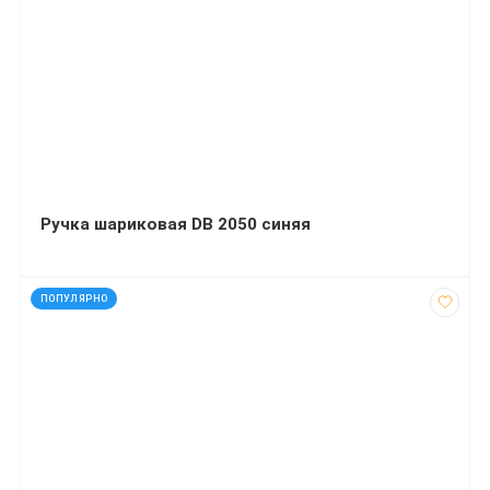
Ручка шариковая DB 2050 синяя
код: 50188
ПОПУЛЯРНО