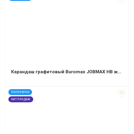
Карандаш графитовый Buromax JOBMAX HB желтый с ластиком
код: 50187
ПОПУЛЯРНО
ХИТ ПРОДАЖ