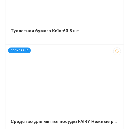
Туалетная бумага Київ-63 8 шт.
код: 91213
ПОПУЛЯРНО
Средство для мытья посуды FAIRY Нежные руки Чайное дерево и мята 500 миллилитров