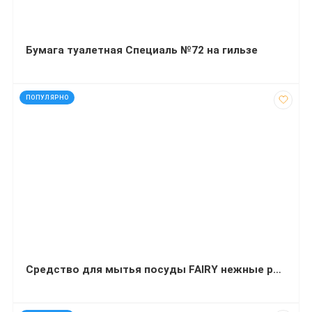
Бумага туалетная Специаль №72 на гильзе
код: 92023
ПОПУЛЯРНО
Средство для мытья посуды FAIRY нежные руки Ромашка с витаминм Е 500 миллилитров