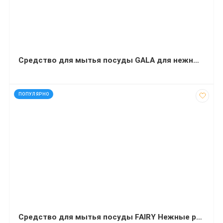
Средство для мытья посуды GALA для нежных рук с глицерином и Алое вера 500 мл
код: 91212
ПОПУЛЯРНО
Средство для мытья посуды FAIRY Нежные руки Чайное дерево и мята 1 литр