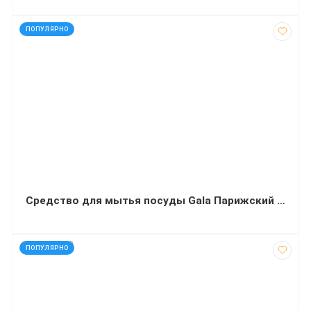
код: 91218
ПОПУЛЯРНО
Средство для мытья посуды Gala Парижский аромат 500 миллилитров
код: 927269
ПОПУЛЯРНО