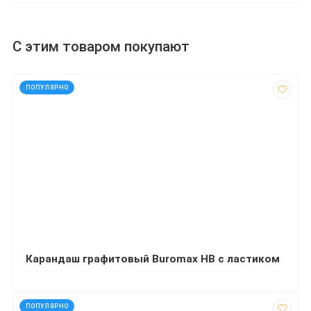
С этим товаром покупают
код: 751
ПОПУЛЯРНО
Карандаш графитовый Buromax НВ с ластиком
код: 91874
ПОПУЛЯРНО