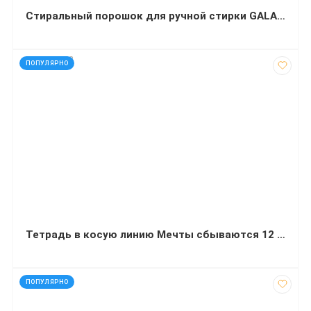
Стиральный порошок для ручной стирки GALA СМЗ Французский аромат 400 г
код: 927782
ПОПУЛЯРНО
Тетрадь в косую линию Мечты сбываются 12 листов цветная обложка
код: 7437
ПОПУЛЯРНО