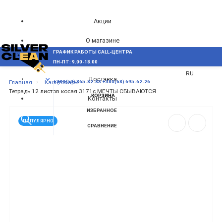
Акции
О магазине
ГРАФИК РАБОТЫ CALL-ЦЕНТРА
UA
Блог
ПН-ПТ: 9.00-18.00
ВОЗНИКЛИ ВОПРОСЫ,
RU
Доставка
МЕНЮ
Главная
Канцтовары
+380(50) 865-82-83
+380(68) 695-62-26
Тетрадь 12 листов косая 3171с МЕЧТЫ СБЫВАЮТСЯ
КОРЗИНА
Контакты
ИЗБРАННОЕ
ПОПУЛЯРНО
СРАВНЕНИЕ