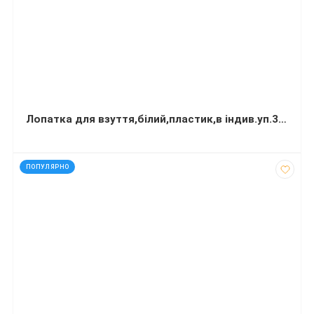
Лопатка для взуття,білий,пластик,в індив.уп.30 шт/уп,п/з
код: 91265
ПОПУЛЯРНО