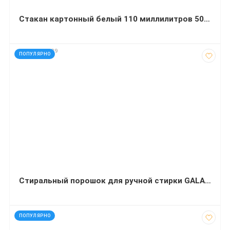
Стакан картонный белый 110 миллилитров 50 штук
код: 1202889
ПОПУЛЯРНО
Стиральный порошок для ручной стирки GALA СМЗ Французский аромат 400 г
код: 43165
ПОПУЛЯРНО