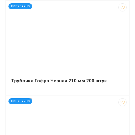
код: 60175
ПОПУЛЯРНО
Трубочка Гофра Черная 210 мм 200 штук
код: 927208
ПОПУЛЯРНО