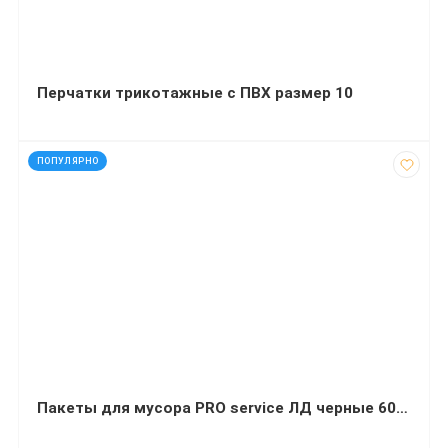
Перчатки трикотажные с ПВХ размер 10
код: 50159
ПОПУЛЯРНО
Пакеты для мусора PRO service ЛД черные 60 л 20 шт (60х80 сантиметров)