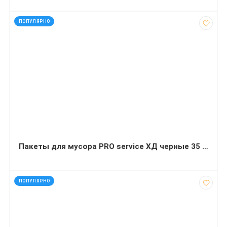
код: 14030
ПОПУЛЯРНО
Пакеты для мусора PRO service ХД черные 35 л 100 штук 50х55 сантиметров
код: 35074
ПОПУЛЯРНО