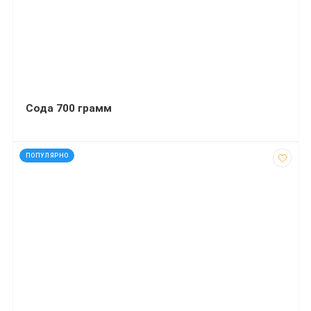
Сода 700 грамм
код: 44517
ПОПУЛЯРНО