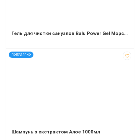
Гель для чистки санузлов Balu Power Gel Морской бриз 5 л
код: 12225
ПОПУЛЯРНО
Шампунь з екстрактом Алое 1000мл