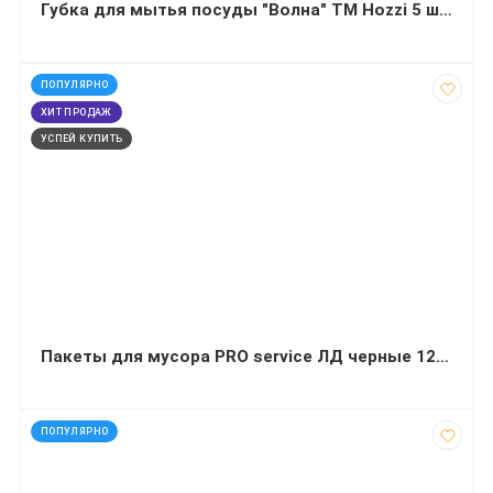
Губка для мытья посуды "Волна" ТМ Hozzi 5 штук
код: 14078
ПОПУЛЯРНО
ХИТ ПРОДАЖ
УСПЕЙ КУПИТЬ
Пакеты для мусора PRO service ЛД черные 120 л 20 штук 70х109 сантиметров
код: 30002
ПОПУЛЯРНО