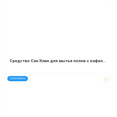
Cредство Сан Клин для мытья полов с кафельным покрытием (5 килограмм)
код: 12904
ПОПУЛЯРНО