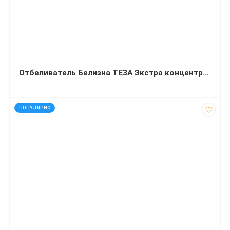
Отбеливатель Белизна ТЕЗА Экстра концентрат 1000 мл
код: 16186
ПОПУЛЯРНО