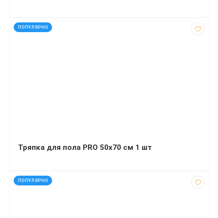
код: 927666
ПОПУЛЯРНО
Тряпка для пола PRO 50х70 см 1 шт
код: 6866
ПОПУЛЯРНО