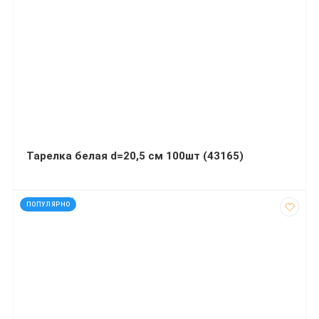
Тарелка белая d=20,5 см 100шт (43165)
код: 290281
ПОПУЛЯРНО