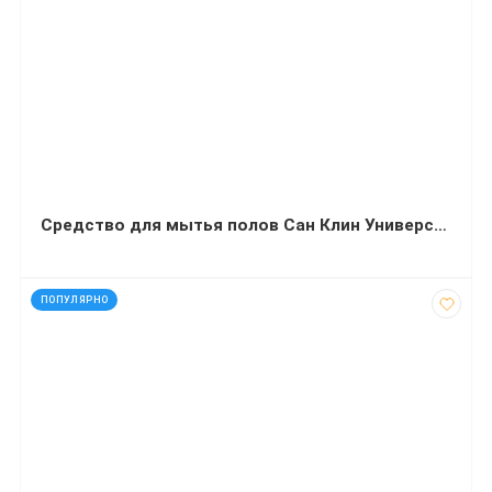
Средство для мытья полов Сан Клин Универсал-2000 (5 литров)
код: 35340
ПОПУЛЯРНО