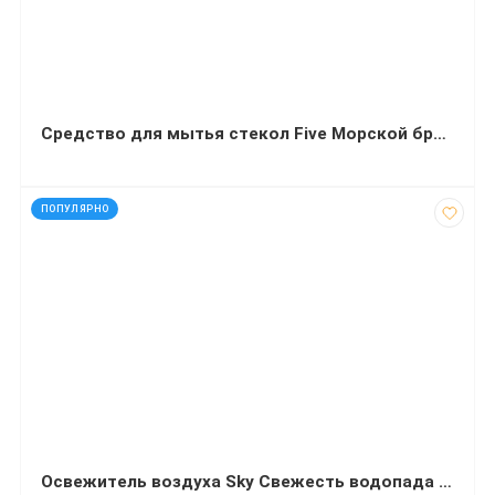
Средство для мытья стекол Five Морской бриз 5 л
код: 91251
ПОПУЛЯРНО
Освежитель воздуха Sky Свежесть водопада 300 миллилитров