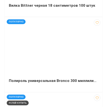
Вилка Bittner черная 18 сантиметров 100 штук
код: 31133
ПОПУЛЯРНО
Полироль универсальная Bronco 300 миллилитров
код: 12048
ПОПУЛЯРНО
УСПЕЙ КУПИТЬ