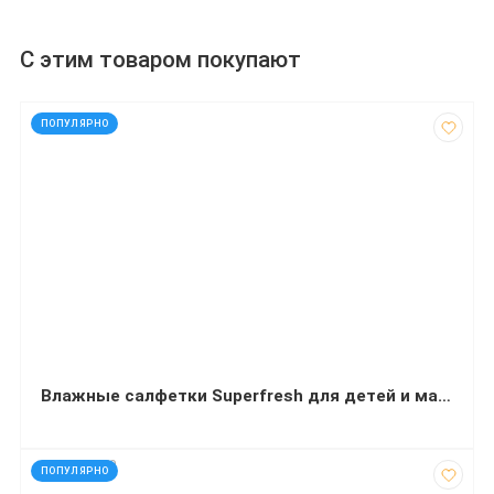
С этим товаром покупают
код: 91967
ПОПУЛЯРНО
Влажные салфетки Superfresh для детей и мам с клапаном 120 штук
код: 290279
ПОПУЛЯРНО