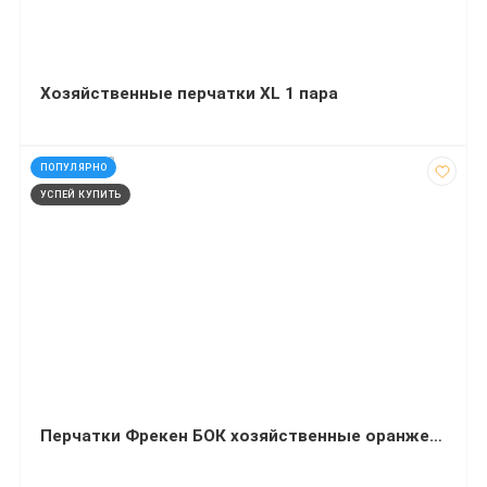
Хозяйственные перчатки XL 1 пара
код: 290303
ПОПУЛЯРНО
УСПЕЙ КУПИТЬ
Перчатки Фрекен БОК хозяйственные оранжевые L