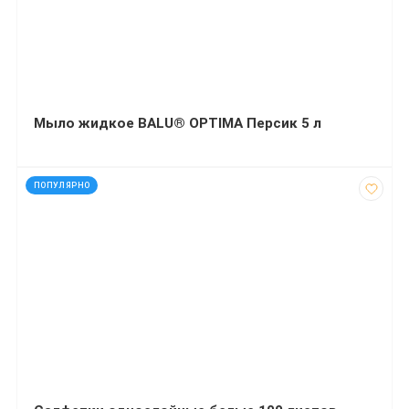
Мыло жидкое BALU® OPTIMA Персик 5 л
код: 28349
ПОПУЛЯРНО