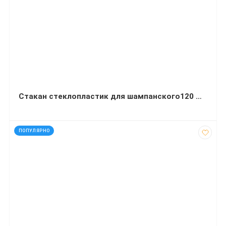
Стакан стеклопластик для шампанского120 мл 7 шт.
код: 35087
ПОПУЛЯРНО