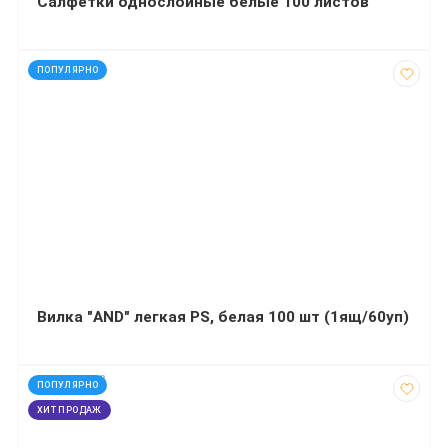
Салфетки однослойные белые 100 листов
код: 40838
ПОПУЛЯРНО
Вилка "AND" легкая PS, белая 100 шт (1ящ/60уп)
код: 120383
ПОПУЛЯРНО
ХИТ ПРОДАЖ