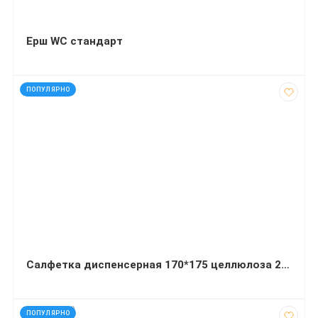
Ерш WC стандарт
код: 91521
ПОПУЛЯРНО
Салфетка диспенсерная 170*175 целлюлоза 2000 листов
код: 927319
ПОПУЛЯРНО