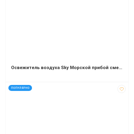
Освежитель воздуха Sky Морской прибой сменный баллон 260 миллилитров
код: 16038
ПОПУЛЯРНО