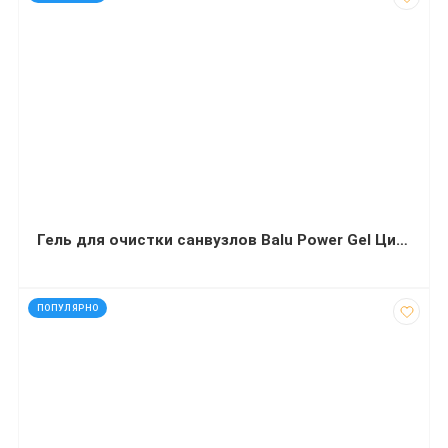
Гель для очистки санвузлов Balu Power Gel Цитрус канистра 5 литров
код: 32450
ПОПУЛЯРНО