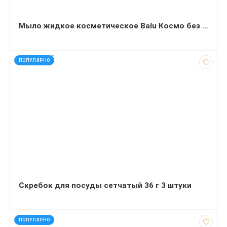
Мыло жидкое косметическое Balu Космо без отдушки 5 л
код: 927667
ПОПУЛЯРНО
Скребок для посуды сетчатый 36 г 3 штуки
код: 12024
ПОПУЛЯРНО