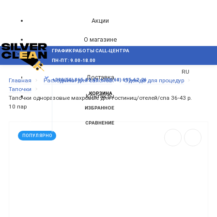
Акции
О магазине
ГРАФИК РАБОТЫ CALL-ЦЕНТРА
UA
Блог
ПН-ПТ: 9.00-18.00
ВОЗНИКЛИ ВОПРОСЫ,
RU
Доставка
МЕНЮ
Главная
Расходники для салонов
Одежда для процедур
+380(50) 865-82-83
+380(68) 695-62-26
Тапочки
КОРЗИНА
Контакты
Тапочки одноразовые махровые для гостиниц/отелей/спа 36-43 р.
10 пар
ИЗБРАННОЕ
СРАВНЕНИЕ
ПОПУЛЯРНО