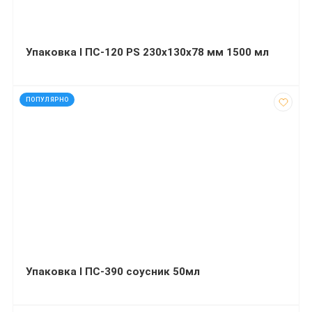
Упаковка І ПС-120 PS 230х130х78 мм 1500 мл
код: 32075
ПОПУЛЯРНО
Упаковка І ПС-390 соусник 50мл