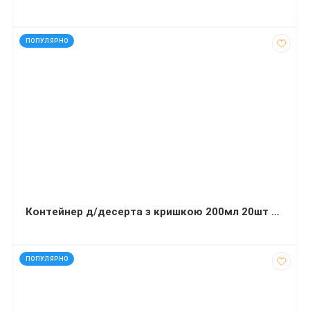
код: 12438
ПОПУЛЯРНО
Контейнер д/десерта з кришкою 200мл 20шт Banket
код: 30007
ПОПУЛЯРНО