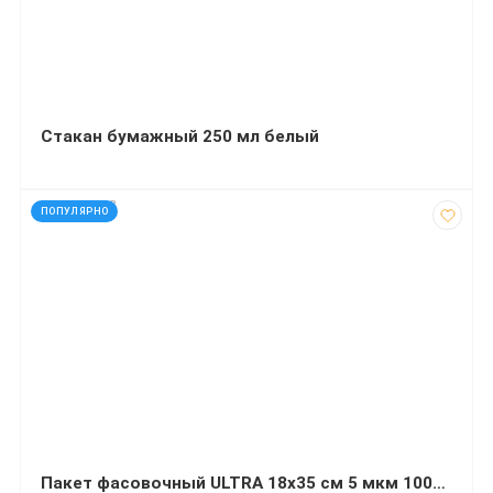
Стакан бумажный 250 мл белый
код: 927168
ПОПУЛЯРНО
Пакет фасовочный ULTRA 18х35 см 5 мкм 1000 штук