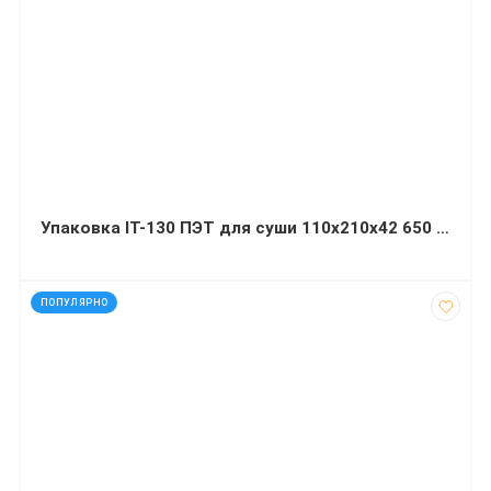
Упаковка IT-130 ПЭТ для суши 110х210х42 650 мл
код: 32084
ПОПУЛЯРНО