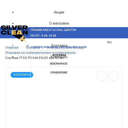
Акции
О магазине
ГРАФИК РАБОТЫ CALL-ЦЕНТРА
UA
Блог
ПН-ПТ: 9.00-18.00
ВОЗНИКЛИ ВОПРОСЫ,
RU
Доставка
МЕНЮ
Главная
Фасовка
Упаковка (ланч-боксы)
+380(50) 865-82-83
+380(68) 695-62-26
Упаковка из полипропилена и полистирола
КОРЗИНА
Контакты
Соусник ІТ-50 PS 64х33х33 мм 50 мл
ИЗБРАННОЕ
СРАВНЕНИЕ
ПОПУЛЯРНО