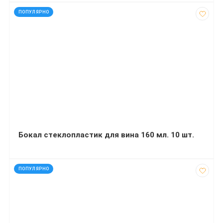
код: 30003
ПОПУЛЯРНО
Бокал стеклопластик для вина 160 мл. 10 шт.
код: 30031
ПОПУЛЯРНО