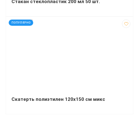
Стакан стеклопластик 200 мл 50 шт.
код: 927673
ПОПУЛЯРНО
Скатерть полиэтилен 120х150 см микс