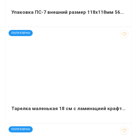
Упаковка ПС-7 внешний размер 118х118мм 560 мл
код: 21370
ПОПУЛЯРНО
Тарелка маленькая 18 см с ламинацией крафт 50 штук
код: 7139
ПОПУЛЯРНО