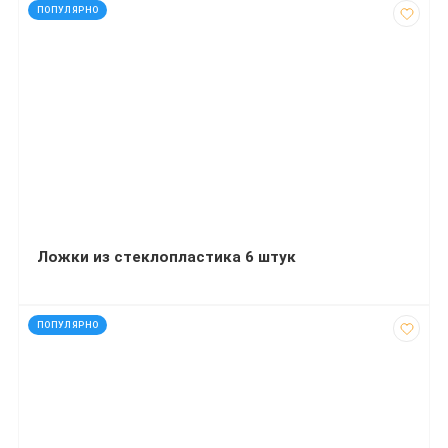
код: 30025
ПОПУЛЯРНО
Ложки из стеклопластика 6 штук
код: 12385
ПОПУЛЯРНО