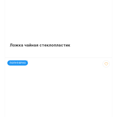
Ложка чайная стеклопластик
код: 561574
ПОПУЛЯРНО