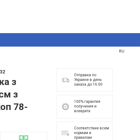
UA
RU
32
Отправка по
ка з
Украине в день
заказа до 16:00
см з
100% гарантия
оп 78-
получения и
возврата
Соответствие всем
нормам и
правилам