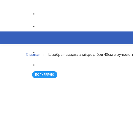
ГРАФИК РАБОТЫ CALL-ЦЕНТРА
ПН-ПТ: 9.00-18.00
ВОЗНИКЛИ ВОПРОСЫ,
Главная
Швабра насадка з мікрофібри 43см з ручкою 
+380(50) 865-82-83
+380(68) 695-6
КОРЗИНА
КАТАЛОГ
ИЗБРАННОЕ
ПОПУЛЯРНО
СРАВНЕНИЕ