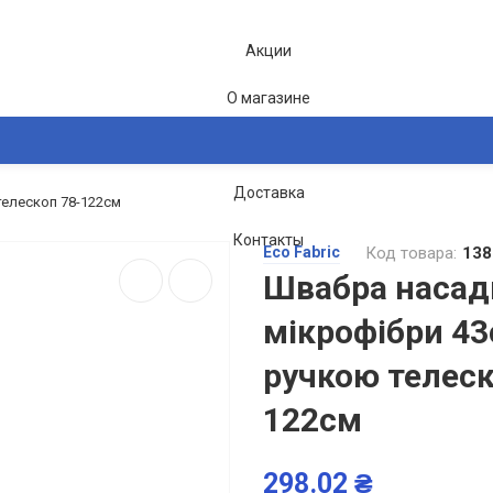
Акции
О магазине
Блог
Доставка
телескоп 78-122см
2-26
Контакты
Eco Fabric
Код товара:
138
Швабра насад
мікрофібри 43
ручкою телеск
122см
298.02 ₴