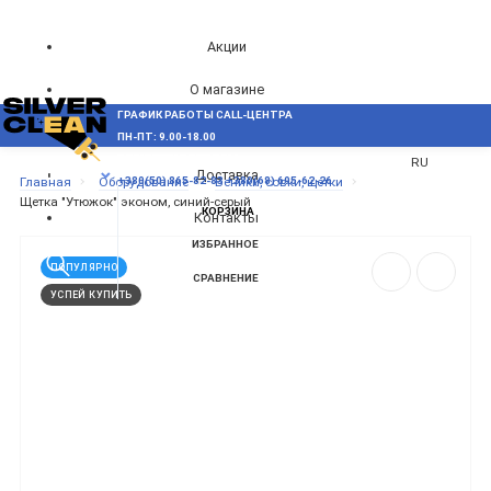
Акции
О магазине
ГРАФИК РАБОТЫ CALL-ЦЕНТРА
UA
Блог
ПН-ПТ: 9.00-18.00
ВОЗНИКЛИ ВОПРОСЫ,
RU
Доставка
МЕНЮ
Главная
Оборудование
Веники, совки, щетки
+380(50) 865-82-83
+380(68) 695-62-26
Щетка "Утюжок" эконом, синий-серый
КОРЗИНА
Контакты
ИЗБРАННОЕ
ПОПУЛЯРНО
СРАВНЕНИЕ
УСПЕЙ КУПИТЬ