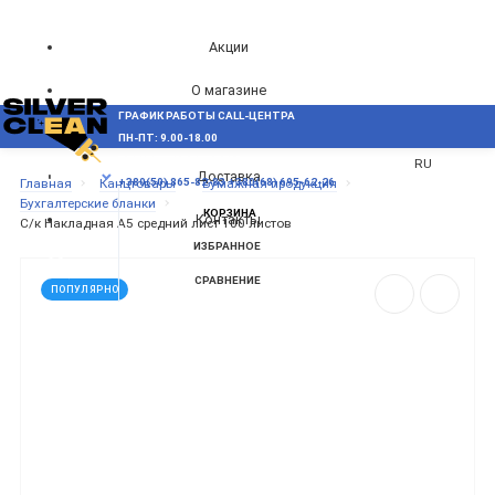
Акции
О магазине
ГРАФИК РАБОТЫ CALL-ЦЕНТРА
UA
Блог
ПН-ПТ: 9.00-18.00
ВОЗНИКЛИ ВОПРОСЫ,
RU
Доставка
МЕНЮ
Главная
Канцтовары
Бумажная продукция
+380(50) 865-82-83
+380(68) 695-62-26
Бухгалтерские бланки
КОРЗИНА
Контакты
С/к Накладная А5 средний лист 100 листов
ИЗБРАННОЕ
СРАВНЕНИЕ
ПОПУЛЯРНО