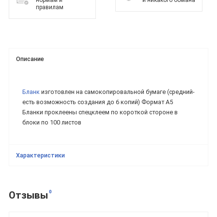
нормам и
и никакого обмана
правилам
Описание
Бланк
изготовлен на самокопировальной бумаге (средний-
есть возможность создания до 6 копий) Формат А5
Бланки проклеены спецклеем по короткой стороне в
блоки по 100 листов
Характеристики
0
Отзывы