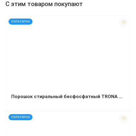
С этим товаром покупают
код: 11978
ПОПУЛЯРНО
Порошок стиральный бесфосфатный TRONA Color 1 кг
код: 11975
ПОПУЛЯРНО