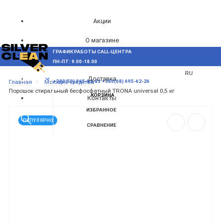
Акции
О магазине
ГРАФИК РАБОТЫ CALL-ЦЕНТРА
UA
Блог
ПН-ПТ: 9.00-18.00
ВОЗНИКЛИ ВОПРОСЫ,
RU
Доставка
МЕНЮ
Главная
Моющие средства
+380(50) 865-82-83
+380(68) 695-62-26
Порошок стиральный бесфосфатный TRONA universal 0,5 кг
КОРЗИНА
Контакты
ИЗБРАННОЕ
ПОПУЛЯРНО
СРАВНЕНИЕ