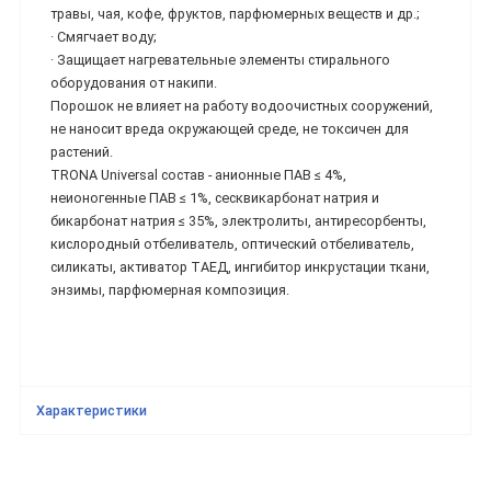
травы, чая, кофе, фруктов, парфюмерных веществ и др.;
· Смягчает воду;
· Защищает нагревательные элементы стирального
оборудования от накипи.
Порошок не влияет на работу водоочистных сооружений,
не наносит вреда окружающей среде, не токсичен для
растений.
TRONA Universal состав - анионные ПАВ ≤ 4%,
неионогенные ПАВ ≤ 1%, сесквикарбонат натрия и
бикарбонат натрия ≤ 35%, электролиты, антиресорбенты,
кислородный отбеливатель, оптический отбеливатель,
силикаты, активатор ТАЕД, ингибитор инкрустации ткани,
энзимы, парфюмерная композиция.
Характеристики