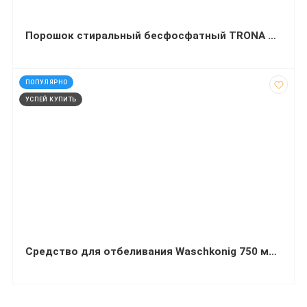
Порошок стиральный бесфосфатный TRONA Sensitive 0,5 кг
код: 21666
ПОПУЛЯРНО
УСПЕЙ КУПИТЬ
Средство для отбеливания Waschkonig 750 мл (порошок) OXY