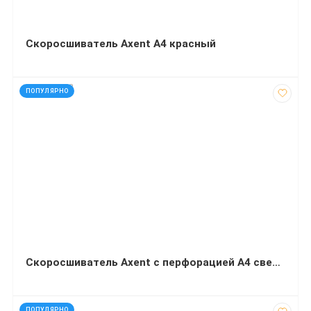
Скоросшиватель Axent А4 красный
код: 927442
ПОПУЛЯРНО
Скоросшиватель Axent с перфорацией А4 светло-голубой
код: 92164
ПОПУЛЯРНО