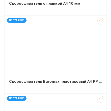
Скоросшиватель с планкой А4 10 мм
код: 1925
ПОПУЛЯРНО
Скоросшиватель Buromax пластиковый А4 PP красный
код: 927084
ПОПУЛЯРНО