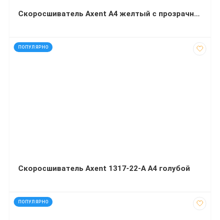
Скоросшиватель Axent А4 желтый с прозрачным верхом
код: 7481
ПОПУЛЯРНО
Скоросшиватель Axent 1317-22-A А4 голубой
код: 92218
ПОПУЛЯРНО