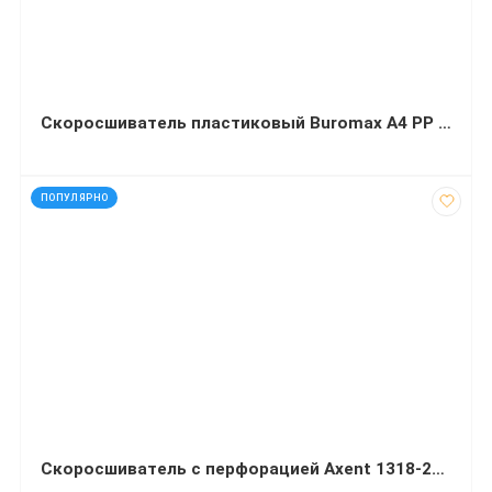
Скоросшиватель пластиковый Buromax А4 PP розовый
код: 92580
ПОПУЛЯРНО
Скоросшиватель с перфорацией Axent 1318-25-A А4 зеленый