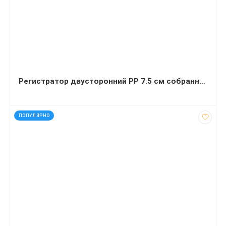
Регистратор двусторонний PP 7.5 см собранная красная
код: 92219
ПОПУЛЯРНО