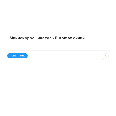
Минискоросшиватель Buromax cиний
код: 7479
ПОПУЛЯРНО