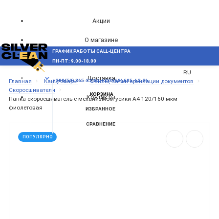
Акции
О магазине
ГРАФИК РАБОТЫ CALL-ЦЕНТРА
UA
Блог
ПН-ПТ: 9.00-18.00
ВОЗНИКЛИ ВОПРОСЫ,
RU
Доставка
МЕНЮ
Главная
Канцтовары
Файлы, папки архивации документов
+380(50) 865-82-83
+380(68) 695-62-26
Скоросшиватели
КОРЗИНА
Контакты
Папка-скоросшиватель с механизмом усики А4 120/160 мкм
фиолетовая
ИЗБРАННОЕ
СРАВНЕНИЕ
ПОПУЛЯРНО