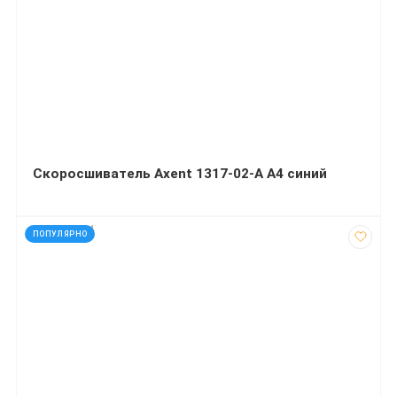
Скоросшиватель Axent 1317-02-A А4 синий
код: 927734
ПОПУЛЯРНО