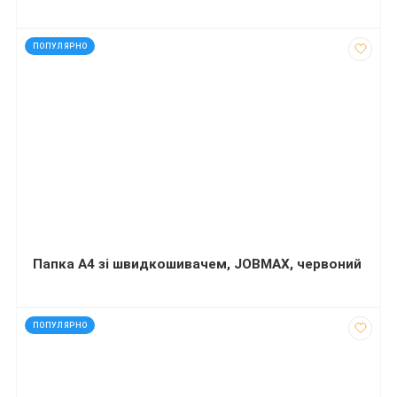
код: 1900
ПОПУЛЯРНО
Папка A4 зі швидкошивачем, JOBMAX, червоний
код: 30176
ПОПУЛЯРНО