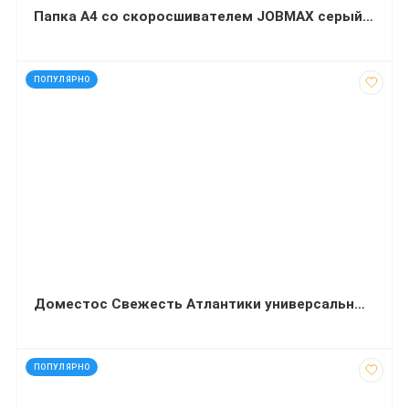
Папка A4 со скоросшивателем JOBMAX серый Buromax
код: 12073
ПОПУЛЯРНО
Доместос Свежесть Атлантики универсальный 24 ч 1 л
код: 10003
ПОПУЛЯРНО