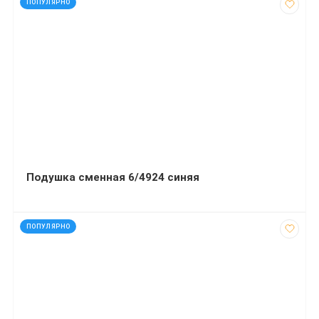
ПОПУЛЯРНО
Подушка сменная 6/4924 синяя
код: 20028
ПОПУЛЯРНО