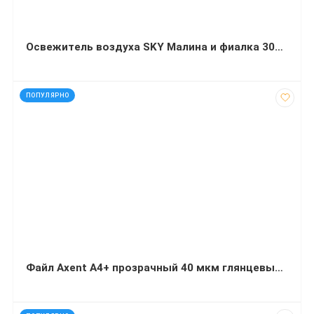
Освежитель воздуха SKY Малина и фиалка 300 мл
код: 7473
ПОПУЛЯРНО
Файл Axent А4+ прозрачный 40 мкм глянцевый 100 штук
код: 92677