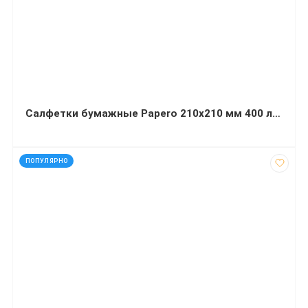
Салфетки бумажные Papero 210х210 мм 400 листов белые
код: 50189
ПОПУЛЯРНО