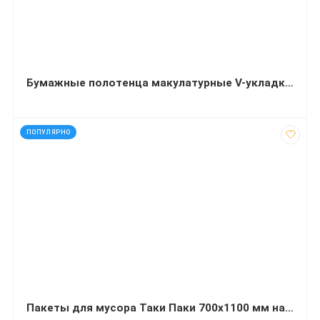
Бумажные полотенца макулатурные V-укладка зеленые 200 листов
код: 20744
ПОПУЛЯРНО
Пакеты для мусора Таки Паки 700х1100 мм на 120 литров 20 штук