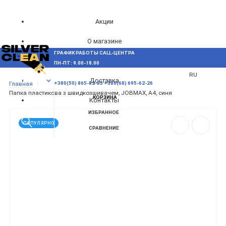
Акции
О магазине
ГРАФИК РАБОТЫ CALL-ЦЕНТРА
UA
Блог
ПН-ПТ: 9.00-18.00
ВОЗНИКЛИ ВОПРОСЫ,
RU
Доставка
МЕНЮ
Главная
+380(50) 865-82-83
+380(68) 695-62-26
Папка пластикова з швидкозшивачем, JOBMAX, A4, синя
КОРЗИНА
Контакты
ИЗБРАННОЕ
ПОПУЛЯРНО
СРАВНЕНИЕ