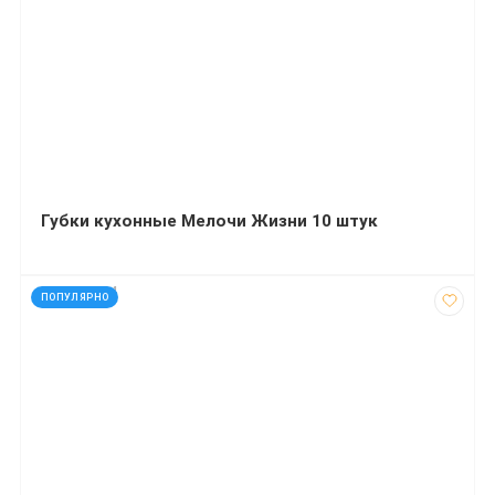
Губки кухонные Мелочи Жизни 10 штук
код: 290334
ПОПУЛЯРНО