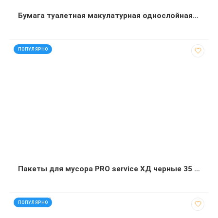
Бумага туалетная макулатурная однослойная в рулоне Jumbo 120 м 190х90 мм (упаковка 8 шт.)
код: 14030
ПОПУЛЯРНО
Пакеты для мусора PRO service ХД черные 35 л 100 штук 50х55 сантиметров
код: 927848
ПОПУЛЯРНО