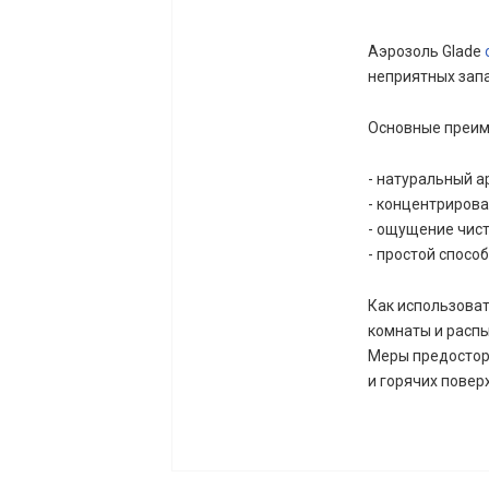
Аэрозоль Glade
неприятных запа
Основные преим
- натуральный а
- концентрирова
- ощущение чист
- простой спосо
Как использоват
комнаты и распы
Меры предосторо
и горячих повер