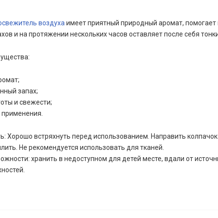
освежитель воздуха
имеет приятный природный аромат, помогает 
хов и на протяжении нескольких часов оставляет после себя тонк
ущества:
ромат;
нный запах;
оты и свежести;
б применения.
ь: Хорошо встряхнуть перед использованием. Направить колпачок
лить. Не рекомендуется использовать для тканей.
жности: хранить в недоступном для детей месте, вдали от источ
хностей.