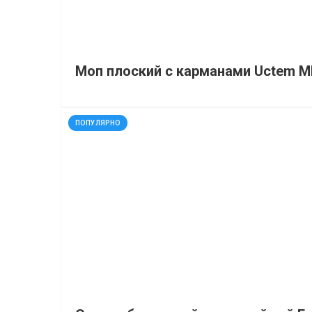
Моп плоский с карманами Uctem M
код: 32491
ПОПУЛЯРНО