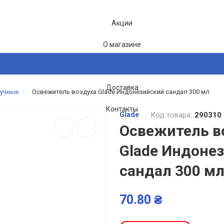
Акции
О магазине
Блог
Доставка
ручные
Освежитель воздуха Glade Индонезийский сандал 300 мл
2-26
Контакты
Glade
Код товара:
290310
Освежитель в
Glade Индоне
сандал 300 м
70.80 ₴