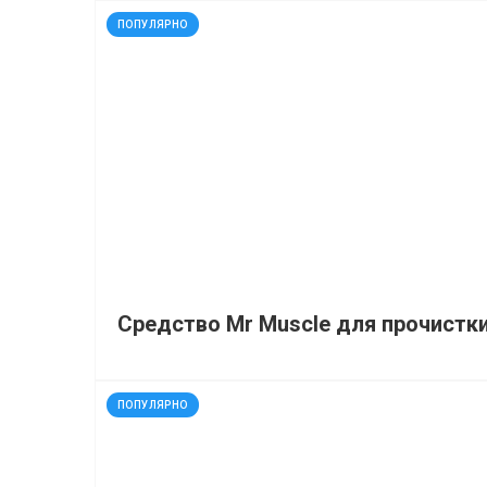
код: 32225
ПОПУЛЯРНО
Средство Mr Muscle для прочистки
код: 91497
ПОПУЛЯРНО