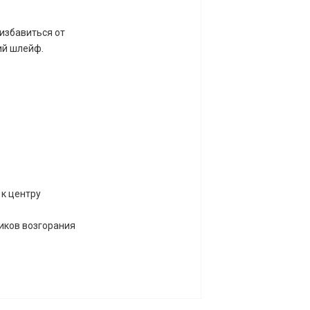
избавиться от
ий шлейф.
 к центру
ников возгорания