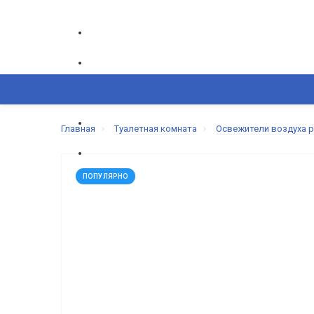
ГРАФИК РАБОТЫ CALL-ЦЕНТРА
ПН-ПТ: 9.00-18.00
ВОЗНИКЛИ ВОПРОСЫ,
Главная
Туалетная комната
Освежители воздуха 
+380(50) 865-82-83
+380(68) 695-6
КОРЗИНА
КАТАЛОГ
ИЗБРАННОЕ
ПОПУЛЯРНО
СРАВНЕНИЕ