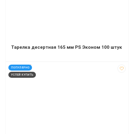
Тарелка десертная 165 мм PS Эконом 100 штук
код: 927665
ПОПУЛЯРНО
УСПЕЙ КУПИТЬ