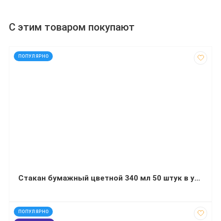
С этим товаром покупают
код: 21968
ПОПУЛЯРНО
Стакан бумажный цветной 340 мл 50 штук в упаковке в ассортименте
код: 20741
ПОПУЛЯРНО