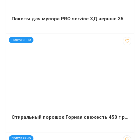
Пакеты для мусора PRO service ХД черные 35 л 100 штук 50х55 сантиметров
код: 12717
ПОПУЛЯРНО
Стиральный порошок Горная свежесть 450 г ручная стирка
код: 50157
ПОПУЛЯРНО