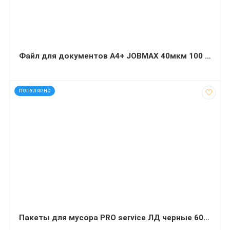
Файл для документов А4+ JOBMAX 40мкм 100 штук
код: 50159
ПОПУЛЯРНО
Пакеты для мусора PRO service ЛД черные 60 л 20 шт (60х80 сантиметров)