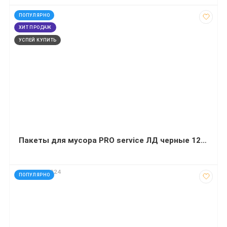
код: 14078
ПОПУЛЯРНО
ХИТ ПРОДАЖ
УСПЕЙ КУПИТЬ
Пакеты для мусора PRO service ЛД черные 120 л 20 штук 70х109 сантиметров
код: 32690024
ПОПУЛЯРНО