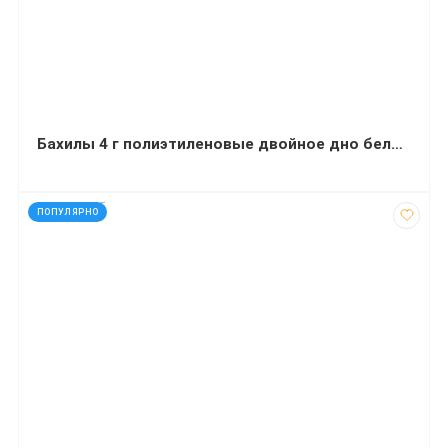
Бахилы 4 г полиэтиленовые двойное дно бело-голубые 26 мкм 50 пар
код: 272725
ПОПУЛЯРНО