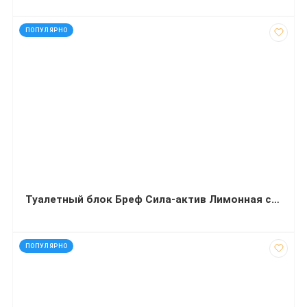
код: 70106
ПОПУЛЯРНО
Туалетный блок Бреф Сила-актив Лимонная свежесть шарики 50гх3
код: 11922
ПОПУЛЯРНО