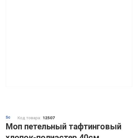
Sc
Код товара:
12507
Моп петельный тафтинговый
хлопок-полиэстер 40см