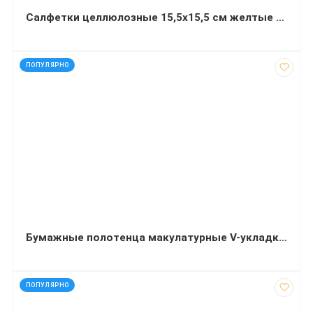
Салфетки целлюлозные 15,5x15,5 см желтые 5 штук
код: 20028
ПОПУЛЯРНО
Бумажные полотенца макулатурные V-укладка зеленые 200 листов
код: 91008
ПОПУЛЯРНО