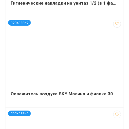
Гигиенические накладки на унитаз 1/2 (в 1 фальц) 200 штук
код: 290334
ПОПУЛЯРНО
Освежитель воздуха SKY Малина и фиалка 300 мл
код: 21967
ПОПУЛЯРНО