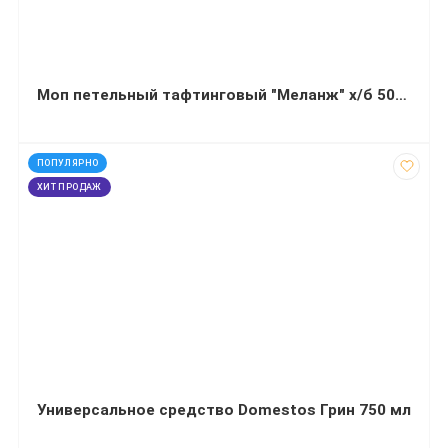
Моп петельный тафтинговый "Меланж" х/б 50см карман+язык
код: 12350
ПОПУЛЯРНО
ХИТ ПРОДАЖ
Универсальное средство Domestos Грин 750 мл