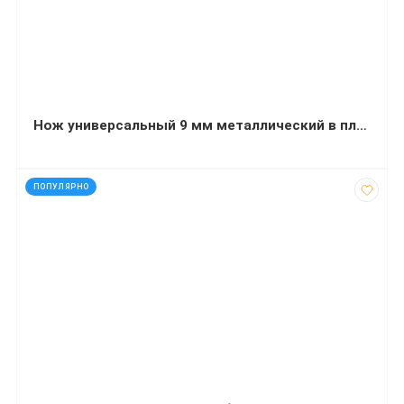
Нож универсальный 9 мм металлический в пластиковом корпусе с резиновыми вставками
код: 11936
ПОПУЛЯРНО