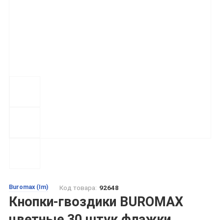
Buromax (Im)
Код товара:
92648
Кнопки-гвоздики BUROMAX
цветные 30 штук флажки