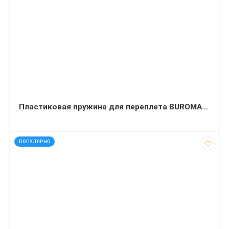
Пластиковая пружина для переплета BUROMAX А4 500 листов овальная черная
код: 30003
ПОПУЛЯРНО