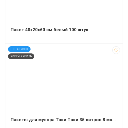
Пакет 40х20х60 см белый 100 штук
код: 20739
ПОПУЛЯРНО
УСПЕЙ КУПИТЬ
Пакеты для мусора Таки Паки 35 литров 8 мкм HD черные 50 штук