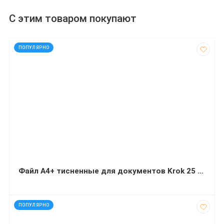
С этим товаром покупают
код: 92532
ПОПУЛЯРНО
Файл А4+ тисненные для документов Krok 25 мкм 100 штук
код: 92661
ПОПУЛЯРНО