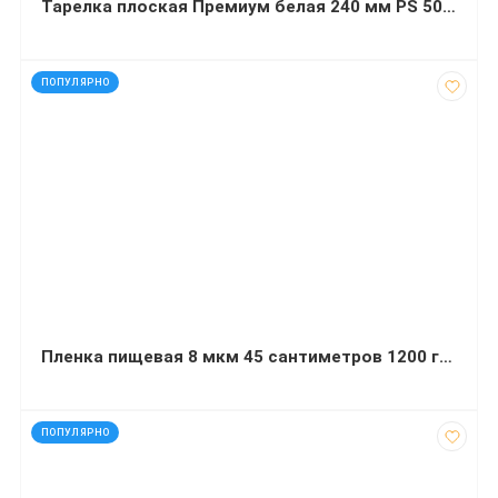
Тарелка плоская Премиум белая 240 мм PS 50 штук
код: 91660
ПОПУЛЯРНО
Пленка пищевая 8 мкм 45 сантиметров 1200 грамм 300 метров
код: 13689
ПОПУЛЯРНО