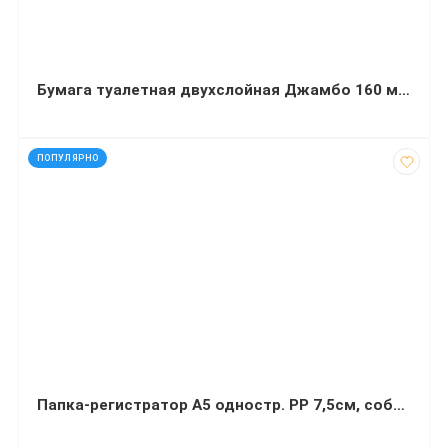
Бумага туалетная двухслойная Джамбо 160 метров 12 рулонов
код: 92755
ПОПУЛЯРНО
Папка-регистратор А5 одностр. PP 7,5см, собр, синяя