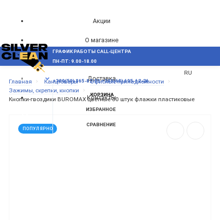
Акции
О магазине
ГРАФИК РАБОТЫ CALL-ЦЕНТРА
UA
Блог
ПН-ПТ: 9.00-18.00
ВОЗНИКЛИ ВОПРОСЫ,
RU
Доставка
МЕНЮ
Главная
Канцтовары
Офисные принадлежности
+380(50) 865-82-83
+380(68) 695-62-26
Зажимы, скрепки, кнопки
КОРЗИНА
Контакты
Кнопки-гвоздики BUROMAX цветные 30 штук флажки пластиковые
ИЗБРАННОЕ
СРАВНЕНИЕ
ПОПУЛЯРНО