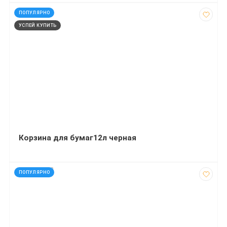
код: 13952
ПОПУЛЯРНО
УСПЕЙ КУПИТЬ
Корзина для бумаг12л черная
код: 927082
ПОПУЛЯРНО