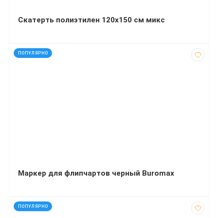
Скатерть полиэтилен 120х150 см микс
код: 895
ПОПУЛЯРНО
Маркер для флипчартов черный Buromax
код: 40776
ПОПУЛЯРНО