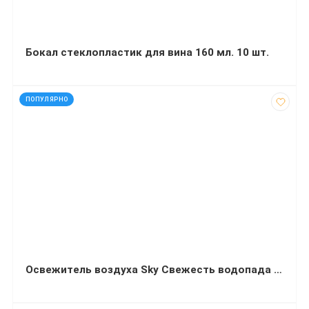
Бокал стеклопластик для вина 160 мл. 10 шт.
код: 91251
ПОПУЛЯРНО
Освежитель воздуха Sky Свежесть водопада 300 миллилитров