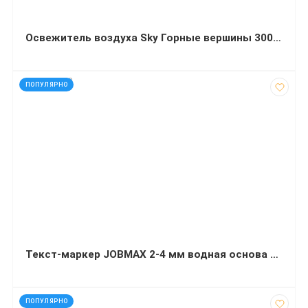
Освежитель воздуха Sky Горные вершины 300 миллилитров
код: 927750
ПОПУЛЯРНО
Текст-маркер JOBMAX 2-4 мм водная основа круглый
код: 92185
ПОПУЛЯРНО